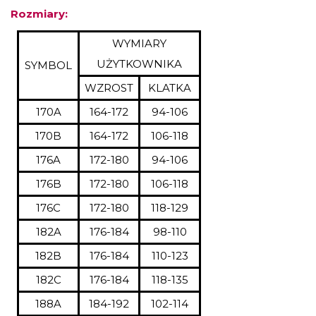
Rozmiary:
WYMIARY
UŻYTKOWNIKA
SYMBOL
WZROST
KLATKA
170A
164-172
94-106
170B
164-172
106-118
176A
172-180
94-106
176B
172-180
106-118
176C
172-180
118-129
182A
176-184
98-110
182B
176-184
110-123
182C
176-184
118-135
188A
184-192
102-114