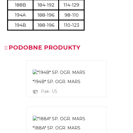
188B
184-192
114-129
194A
188-196
98-110
194B
188-196
110-123
PODOBNE PRODUKTY
*194B* SP. OGR. MARS
Pak- 1/5
*188A* SP. OGR. MARS