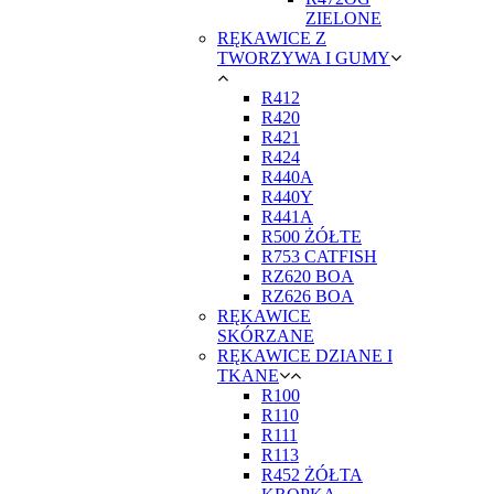
ZIELONE
RĘKAWICE Z
TWORZYWA I GUMY
R412
R420
R421
R424
R440A
R440Y
R441A
R500 ŻÓŁTE
R753 CATFISH
RZ620 BOA
RZ626 BOA
RĘKAWICE
SKÓRZANE
RĘKAWICE DZIANE I
TKANE
R100
R110
R111
R113
R452 ŻÓŁTA