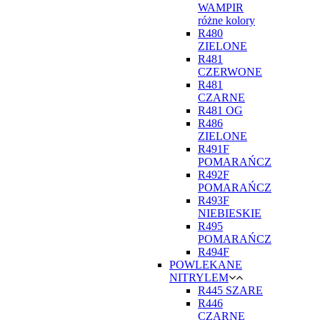
WAMPIR
różne kolory
R480
ZIELONE
R481
CZERWONE
R481
CZARNE
R481 OG
R486
ZIELONE
R491F
POMARAŃCZ
R492F
POMARAŃCZ
R493F
NIEBIESKIE
R495
POMARAŃCZ
R494F
POWLEKANE
NITRYLEM
R445 SZARE
R446
CZARNE