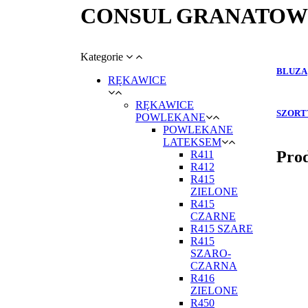
CONSUL GRANATO
Kategorie
BLUZA
RĘKAWICE
RĘKAWICE
SZORT
POWLEKANE
POWLEKANE
LATEKSEM
Prod
R411
R412
R415
ZIELONE
R415
CZARNE
R415 SZARE
R415
SZARO-
CZARNA
R416
ZIELONE
R450