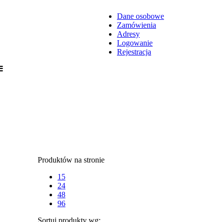
Dane osobowe
Zamówienia
Adresy
Logowanie
Rejestracja
Produktów na stronie
15
24
48
96
Sortuj produkty wg: