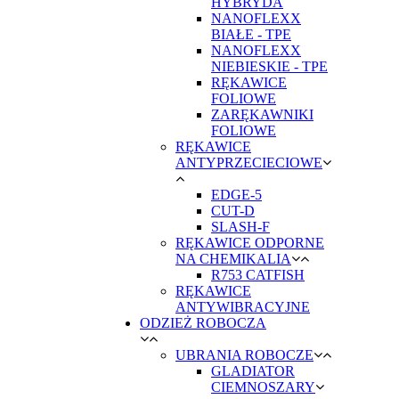
HYBRYDA
NANOFLEXX
BIAŁE - TPE
NANOFLEXX
NIEBIESKIE - TPE
RĘKAWICE
FOLIOWE
ZARĘKAWNIKI
FOLIOWE
RĘKAWICE
ANTYPRZECIECIOWE
EDGE-5
CUT-D
SLASH-F
RĘKAWICE ODPORNE
NA CHEMIKALIA
R753 CATFISH
RĘKAWICE
ANTYWIBRACYJNE
ODZIEŻ ROBOCZA
UBRANIA ROBOCZE
GLADIATOR
CIEMNOSZARY