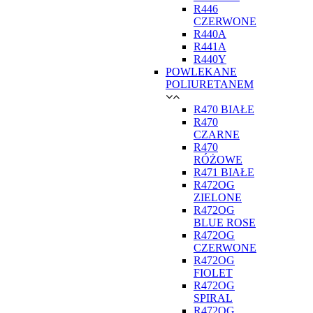
R446
CZERWONE
R440A
R441A
R440Y
POWLEKANE
POLIURETANEM
R470 BIAŁE
R470
CZARNE
R470
RÓŻOWE
R471 BIAŁE
R472OG
ZIELONE
R472OG
BLUE ROSE
R472OG
CZERWONE
R472OG
FIOLET
R472OG
SPIRAL
R472OG