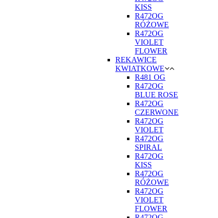
KISS
R472OG
RÓŻOWE
R472OG
VIOLET
FLOWER
REKAWICE
KWIATKOWE
R481 OG
R472OG
BLUE ROSE
R472OG
CZERWONE
R472OG
VIOLET
R472OG
SPIRAL
R472OG
KISS
R472OG
RÓŻOWE
R472OG
VIOLET
FLOWER
R472OG