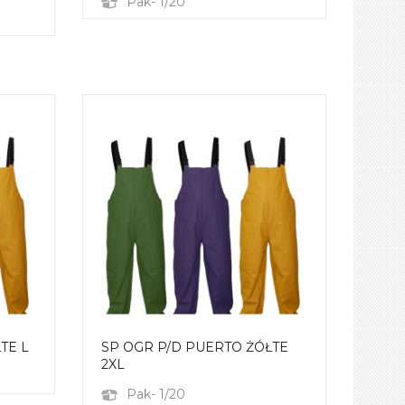
Pak- 1/20
TE L
SP OGR P/D PUERTO ŻÓŁTE
2XL
Pak- 1/20