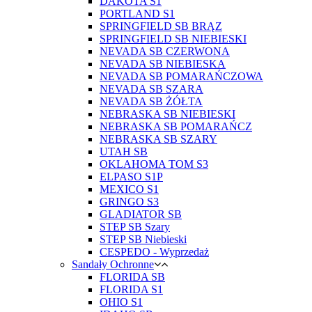
DAKOTA S1
PORTLAND S1
SPRINGFIELD SB BRĄZ
SPRINGFIELD SB NIEBIESKI
NEVADA SB CZERWONA
NEVADA SB NIEBIESKA
NEVADA SB POMARAŃCZOWA
NEVADA SB SZARA
NEVADA SB ŻÓŁTA
NEBRASKA SB NIEBIESKI
NEBRASKA SB POMARAŃCZ
NEBRASKA SB SZARY
UTAH SB
OKLAHOMA TOM S3
ELPASO S1P
MEXICO S1
GRINGO S3
GLADIATOR SB
STEP SB Szary
STEP SB Niebieski
CESPEDO - Wyprzedaż
Sandały Ochronne
FLORIDA SB
FLORIDA S1
OHIO S1