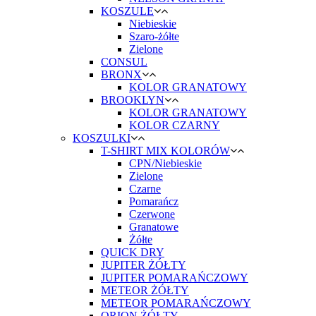
KOSZULE
Niebieskie
Szaro-żółte
Zielone
CONSUL
BRONX
KOLOR GRANATOWY
BROOKLYN
KOLOR GRANATOWY
KOLOR CZARNY
KOSZULKI
T-SHIRT MIX KOLORÓW
CPN/Niebieskie
Zielone
Czarne
Pomarańcz
Czerwone
Granatowe
Żółte
QUICK DRY
JUPITER ŻÓŁTY
JUPITER POMARAŃCZOWY
METEOR ŻÓŁTY
METEOR POMARAŃCZOWY
ORION ŻÓŁTY