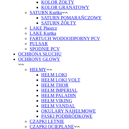
KOLOR ŻÓŁTY
KOLOR GRANATOWY
SATURN Kurtka
SATURN POMARAŃCZOWY
SATURN ŻÓŁTY
LAKE Płaszcz
LAKE Kurtka
FARTUCH WODOODPORNY PCV
PULSAR
SPODNIE PCV
OCHRONA SŁUCHU
OCHRONY GŁOWY
HEŁMY
HEŁM LOKI
HEŁM LOKI VOLT
HEŁM THOR
HEŁM IMPERIAL
HEŁM PALADIN
HEŁM VIKING
HEŁM VANDAL
OKULARY NAHEŁMOWE
PASKI PODBRÓDKOWE
CZAPKI LETNIE
CZAPKI OCIEPLANE