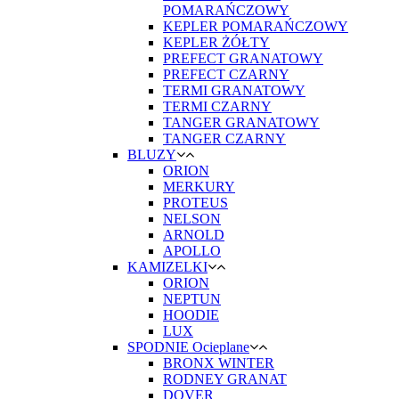
POMARAŃCZOWY
KEPLER POMARAŃCZOWY
KEPLER ŻÓŁTY
PREFECT GRANATOWY
PREFECT CZARNY
TERMI GRANATOWY
TERMI CZARNY
TANGER GRANATOWY
TANGER CZARNY
BLUZY
ORION
MERKURY
PROTEUS
NELSON
ARNOLD
APOLLO
KAMIZELKI
ORION
NEPTUN
HOODIE
LUX
SPODNIE Ocieplane
BRONX WINTER
RODNEY GRANAT
DOVER