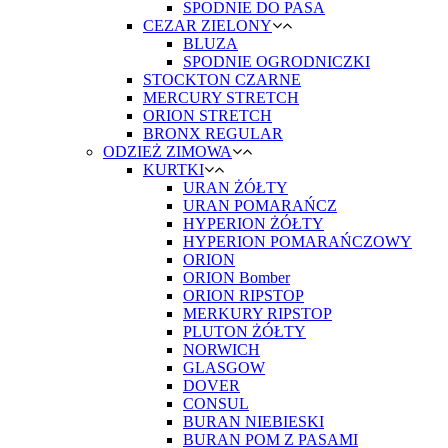
SPODNIE DO PASA
CEZAR ZIELONY
BLUZA
SPODNIE OGRODNICZKI
STOCKTON CZARNE
MERCURY STRETCH
ORION STRETCH
BRONX REGULAR
ODZIEŻ ZIMOWA
KURTKI
URAN ŻÓŁTY
URAN POMARAŃCZ
HYPERION ŻÓŁTY
HYPERION POMARAŃCZOWY
ORION
ORION Bomber
ORION RIPSTOP
MERKURY RIPSTOP
PLUTON ŻÓŁTY
NORWICH
GLASGOW
DOVER
CONSUL
BURAN NIEBIESKI
BURAN POM Z PASAMI