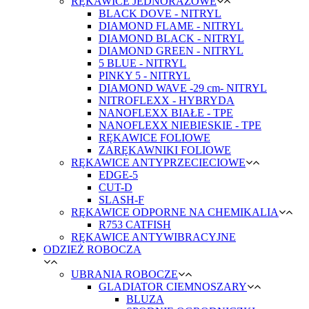
RĘKAWICE JEDNORAZOWE
BLACK DOVE - NITRYL
DIAMOND FLAME - NITRYL
DIAMOND BLACK - NITRYL
DIAMOND GREEN - NITRYL
5 BLUE - NITRYL
PINKY 5 - NITRYL
DIAMOND WAVE -29 cm- NITRYL
NITROFLEXX - HYBRYDA
NANOFLEXX BIAŁE - TPE
NANOFLEXX NIEBIESKIE - TPE
RĘKAWICE FOLIOWE
ZARĘKAWNIKI FOLIOWE
RĘKAWICE ANTYPRZECIECIOWE
EDGE-5
CUT-D
SLASH-F
RĘKAWICE ODPORNE NA CHEMIKALIA
R753 CATFISH
RĘKAWICE ANTYWIBRACYJNE
ODZIEŻ ROBOCZA
UBRANIA ROBOCZE
GLADIATOR CIEMNOSZARY
BLUZA