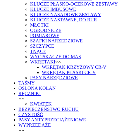
KLUCZE PŁASKO-OCZKOWE ZESTAWY
KLUCZE IMBUSOWE
KLUCZE NASADOWE ZESTAWY
KLUCZE NASTAWNE, DO RUR
MŁOTKI
OGRODNICZE
POMIAROWE
SZAFKI NARZĘDZIOWE
SZCZYPCE
TNĄCE
WYCISKACZE DO MAS
WKRĘTAKI
WKRĘTAK KRZYŻOWY CR-V
WKRĘTAK PŁASKI CR-V
PASY NARZĘDZIOWE
TAŚMY
OSŁONA KOLAN
RĘCZNIKI
KWIATEK
BEZPIECZEŃSTWO RUCHU
CZYSTOŚĆ
PASY ANTYPRZECIĄŻENIOWE
WYPRZEDAŻE