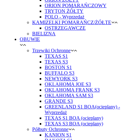
ORION POMARAŃCZOWY
TRYTON ŻÓŁTY
POLO - Wyprzedaż
KAMIZELKI POMARAŃCZ/ŻÓŁTE
OSTRZEGAWCZE
BIELIZNA
OBUWIE
Trzewiki Ochronne
TEXAS S1
TEXAS S3
BOSTON S1
BUFFALO S3
NEWYORK S3
OKLAHOMA JOE S3
OKLAHOMA FRANK S3
OKLAHOMA SAM S3
GRANDE S3
GREENLAND S1 BOA(ocieplany) -
Wyprzedaż
TEXAS S1 BOA (ocieplany)
TEXAS S3 BOA (ocieplany)
Półbuty Ochronne
KANION S1