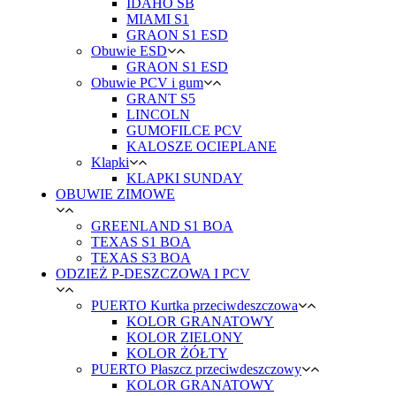
IDAHO SB
MIAMI S1
GRAON S1 ESD
Obuwie ESD
GRAON S1 ESD
Obuwie PCV i gum
GRANT S5
LINCOLN
GUMOFILCE PCV
KALOSZE OCIEPLANE
Klapki
KLAPKI SUNDAY
OBUWIE ZIMOWE
GREENLAND S1 BOA
TEXAS S1 BOA
TEXAS S3 BOA
ODZIEŻ P-DESZCZOWA I PCV
PUERTO Kurtka przeciwdeszczowa
KOLOR GRANATOWY
KOLOR ZIELONY
KOLOR ŻÓŁTY
PUERTO Płaszcz przeciwdeszczowy
KOLOR GRANATOWY