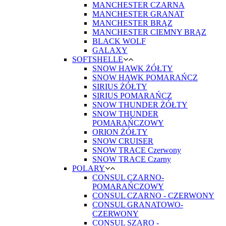
MANCHESTER CZARNA
MANCHESTER GRANAT
MANCHESTER BRĄZ
MANCHESTER CIEMNY BRĄZ
BLACK WOLF
GALAXY
SOFTSHELLE
SNOW HAWK ŻÓŁTY
SNOW HAWK POMARAŃCZ
SIRIUS ŻÓŁTY
SIRIUS POMARAŃCZ
SNOW THUNDER ŻÓŁTY
SNOW THUNDER
POMARAŃCZOWY
ORION ŻÓŁTY
SNOW CRUISER
SNOW TRACE Czerwony
SNOW TRACE Czarny
POLARY
CONSUL CZARNO-
POMARAŃCZOWY
CONSUL CZARNO - CZERWONY
CONSUL GRANATOWO-
CZERWONY
CONSUL SZARO -