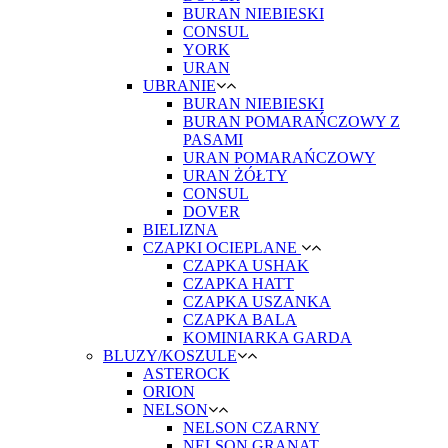
BURAN NIEBIESKI
CONSUL
YORK
URAN
UBRANIE
BURAN NIEBIESKI
BURAN POMARAŃCZOWY Z
PASAMI
URAN POMARAŃCZOWY
URAN ŻÓŁTY
CONSUL
DOVER
BIELIZNA
CZAPKI OCIEPLANE
CZAPKA USHAK
CZAPKA HATT
CZAPKA USZANKA
CZAPKA BALA
KOMINIARKA GARDA
BLUZY/KOSZULE
ASTEROCK
ORION
NELSON
NELSON CZARNY
NELSON GRANAT