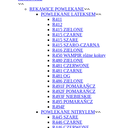
RĘKAWICE POWLEKANE
POWLEKANE LATEKSEM
R411
R412
R415 ZIELONE
R415 CZARNE
R415 SZARE
R415 SZARO-CZARNA
R416 ZIELONE
R450 WAMPIR różne kolory
R480 ZIELONE
R481 CZERWONE
R481 CZARNE
R481 OG
R486 ZIELONE
R491F POMARAŃCZ
R492F POMARAŃCZ
R493F NIEBIESKIE
R495 POMARAŃCZ
R494F
POWLEKANE NITRYLEM
R445 SZARE
R446 CZARNE
R446 CZERWONE