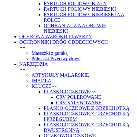
FARTUCH FOLIOWY BIAŁY
FARTUCH FOLIOWY NIEBIESKI
FARTUCH FOLIOWY NIEBIESKI NA
ROLCE
OCHRANIACZ NA OBUWIE
NIEBIESKI
OCHRONA WZROKU I TWARZY
OCHRONNIKI DRÓG ODDECHOWYCH
Maseczki z gumką
Półmaski Przeciwpyłowe
NARZĘDZIA
ARTYKUŁY MALARSKIE
IMADŁA
KLUCZE
PŁASKO-OCZKOWE
CRV POLEROWANE
CRV SATYNOWANE
PŁASKO-OCZKOWE Z GRZECHOTKĄ
PŁASKO-OCZKOWE Z GRZECHOTKĄ
I PRZEGUBEM
PŁASKO-OCZKOWE Z GRZECHOTKĄ
DWUSTRONNĄ
OCZKOWO-OCZKOWE