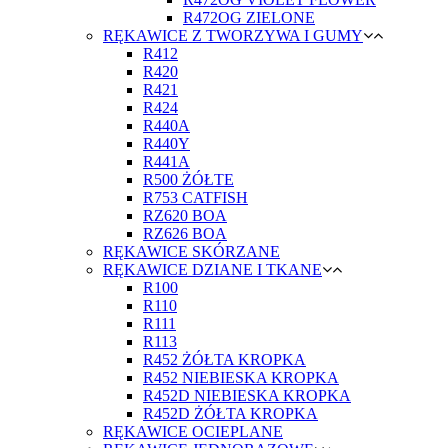
R472OG ZIELONE
RĘKAWICE Z TWORZYWA I GUMY
R412
R420
R421
R424
R440A
R440Y
R441A
R500 ŻÓŁTE
R753 CATFISH
RZ620 BOA
RZ626 BOA
RĘKAWICE SKÓRZANE
RĘKAWICE DZIANE I TKANE
R100
R110
R111
R113
R452 ŻÓŁTA KROPKA
R452 NIEBIESKA KROPKA
R452D NIEBIESKA KROPKA
R452D ŻÓŁTA KROPKA
RĘKAWICE OCIEPLANE