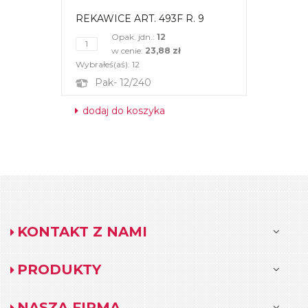
REKAWICE ART. 493F R. 9
Opak. jdn.:
12
w cenie:
23,88 zł
Wybrałeś(aś):
12
Pak- 12/240
dodaj do koszyka
KONTAKT Z NAMI
PRODUKTY
NASZA FIRMA