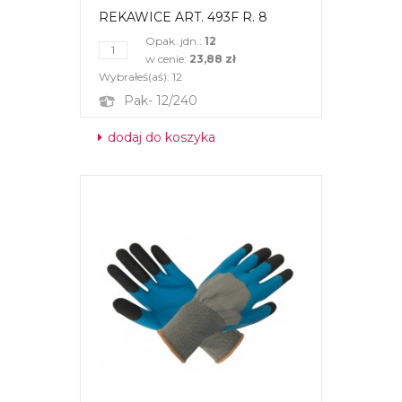
REKAWICE ART. 493F R. 8
Opak. jdn.:
12
w cenie:
23,88 zł
Wybrałeś(aś):
12
Pak- 12/240
dodaj do koszyka