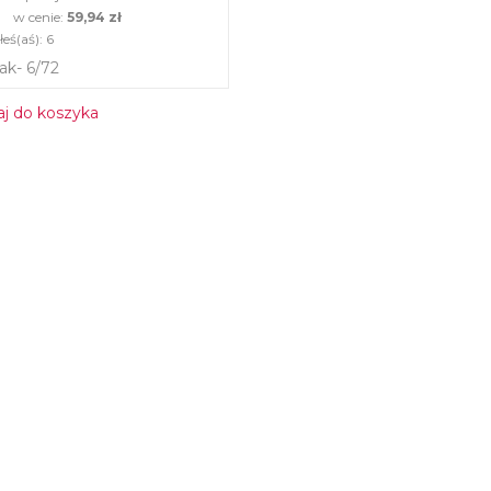
w cenie:
59,94 zł
eś(aś):
6
ak- 6/72
j do koszyka