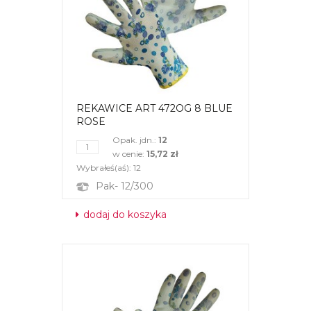
REKAWICE ART 472OG 8 BLUE
ROSE
Opak. jdn.:
12
w cenie:
15,72 zł
Wybrałeś(aś):
12
Pak- 12/300
dodaj do koszyka