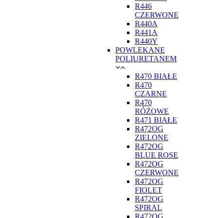
R446
CZERWONE
R440A
R441A
R440Y
POWLEKANE
POLIURETANEM
R470 BIAŁE
R470
CZARNE
R470
RÓŻOWE
R471 BIAŁE
R472OG
ZIELONE
R472OG
BLUE ROSE
R472OG
CZERWONE
R472OG
FIOLET
R472OG
SPIRAL
R472OG