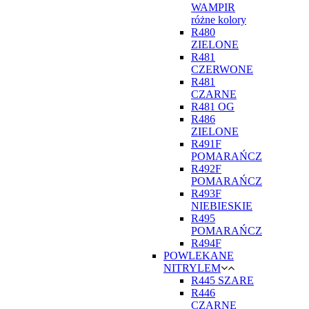
WAMPIR
różne kolory
R480
ZIELONE
R481
CZERWONE
R481
CZARNE
R481 OG
R486
ZIELONE
R491F
POMARAŃCZ
R492F
POMARAŃCZ
R493F
NIEBIESKIE
R495
POMARAŃCZ
R494F
POWLEKANE
NITRYLEM
R445 SZARE
R446
CZARNE