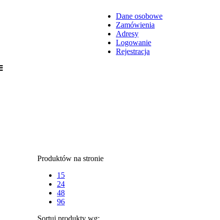
Dane osobowe
Zamówienia
Adresy
Logowanie
Rejestracja
Produktów na stronie
15
24
48
96
Sortuj produkty wg: