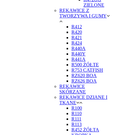
ZIELONE
RĘKAWICE Z
TWORZYWA I GUMY
R412
R420
R421
R424
R440A
R440Y
R441A
R500 ŻÓŁTE
R753 CATFISH
RZ620 BOA
RZ626 BOA
RĘKAWICE
SKÓRZANE
RĘKAWICE DZIANE I
TKANE
R100
R110
R111
R113
R452 ŻÓŁTA