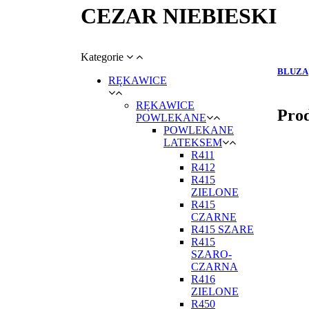
CEZAR NIEBIESKI
Kategorie
BLUZA
RĘKAWICE
RĘKAWICE
Prod
POWLEKANE
POWLEKANE
LATEKSEM
R411
R412
R415
ZIELONE
R415
CZARNE
R415 SZARE
R415
SZARO-
CZARNA
R416
ZIELONE
R450