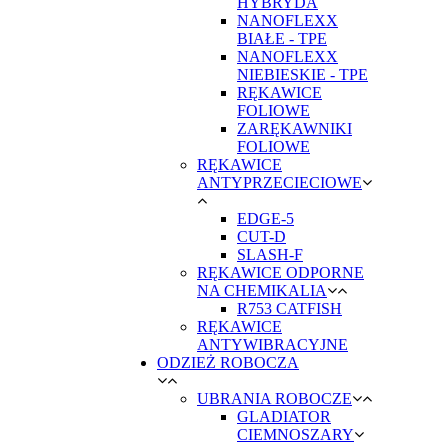
HYBRYDA
NANOFLEXX
BIAŁE - TPE
NANOFLEXX
NIEBIESKIE - TPE
RĘKAWICE
FOLIOWE
ZARĘKAWNIKI
FOLIOWE
RĘKAWICE
ANTYPRZECIECIOWE
EDGE-5
CUT-D
SLASH-F
RĘKAWICE ODPORNE
NA CHEMIKALIA
R753 CATFISH
RĘKAWICE
ANTYWIBRACYJNE
ODZIEŻ ROBOCZA
UBRANIA ROBOCZE
GLADIATOR
CIEMNOSZARY