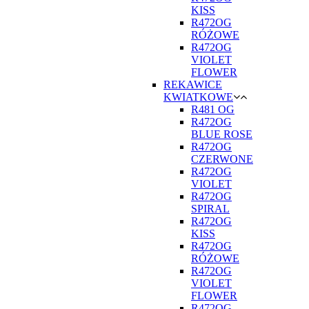
KISS
R472OG
RÓŻOWE
R472OG
VIOLET
FLOWER
REKAWICE
KWIATKOWE
R481 OG
R472OG
BLUE ROSE
R472OG
CZERWONE
R472OG
VIOLET
R472OG
SPIRAL
R472OG
KISS
R472OG
RÓŻOWE
R472OG
VIOLET
FLOWER
R472OG