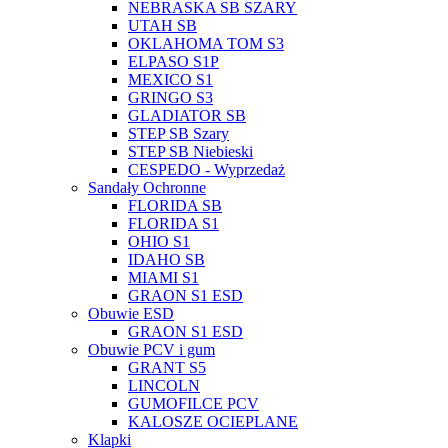
NEBRASKA SB SZARY
UTAH SB
OKLAHOMA TOM S3
ELPASO S1P
MEXICO S1
GRINGO S3
GLADIATOR SB
STEP SB Szary
STEP SB Niebieski
CESPEDO - Wyprzedaż
Sandały Ochronne
FLORIDA SB
FLORIDA S1
OHIO S1
IDAHO SB
MIAMI S1
GRAON S1 ESD
Obuwie ESD
GRAON S1 ESD
Obuwie PCV i gum
GRANT S5
LINCOLN
GUMOFILCE PCV
KALOSZE OCIEPLANE
Klapki