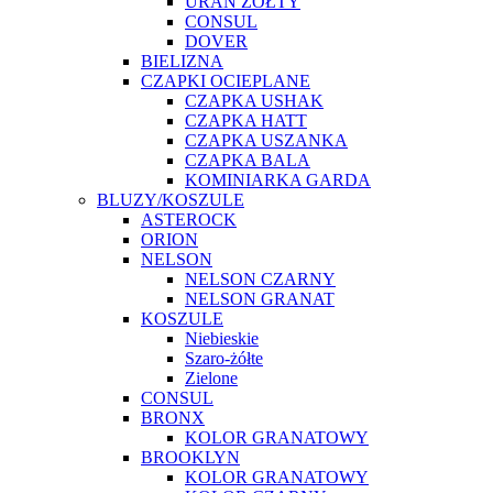
URAN ŻÓŁTY
CONSUL
DOVER
BIELIZNA
CZAPKI OCIEPLANE
CZAPKA USHAK
CZAPKA HATT
CZAPKA USZANKA
CZAPKA BALA
KOMINIARKA GARDA
BLUZY/KOSZULE
ASTEROCK
ORION
NELSON
NELSON CZARNY
NELSON GRANAT
KOSZULE
Niebieskie
Szaro-żółte
Zielone
CONSUL
BRONX
KOLOR GRANATOWY
BROOKLYN
KOLOR GRANATOWY