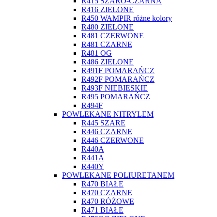
R415 SZARO-CZARNA
R416 ZIELONE
R450 WAMPIR różne kolory
R480 ZIELONE
R481 CZERWONE
R481 CZARNE
R481 OG
R486 ZIELONE
R491F POMARAŃCZ
R492F POMARAŃCZ
R493F NIEBIESKIE
R495 POMARAŃCZ
R494F
POWLEKANE NITRYLEM
R445 SZARE
R446 CZARNE
R446 CZERWONE
R440A
R441A
R440Y
POWLEKANE POLIURETANEM
R470 BIAŁE
R470 CZARNE
R470 RÓŻOWE
R471 BIAŁE