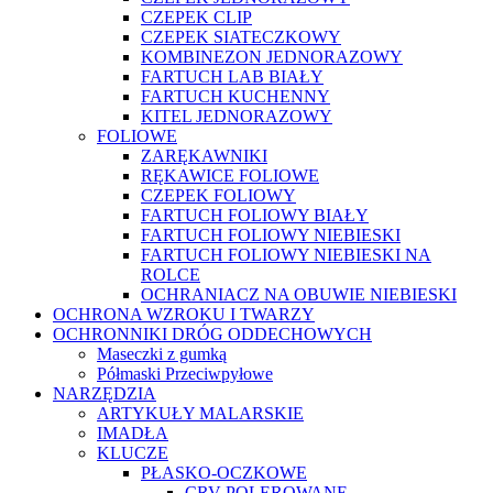
CZEPEK CLIP
CZEPEK SIATECZKOWY
KOMBINEZON JEDNORAZOWY
FARTUCH LAB BIAŁY
FARTUCH KUCHENNY
KITEL JEDNORAZOWY
FOLIOWE
ZARĘKAWNIKI
RĘKAWICE FOLIOWE
CZEPEK FOLIOWY
FARTUCH FOLIOWY BIAŁY
FARTUCH FOLIOWY NIEBIESKI
FARTUCH FOLIOWY NIEBIESKI NA
ROLCE
OCHRANIACZ NA OBUWIE NIEBIESKI
OCHRONA WZROKU I TWARZY
OCHRONNIKI DRÓG ODDECHOWYCH
Maseczki z gumką
Półmaski Przeciwpyłowe
NARZĘDZIA
ARTYKUŁY MALARSKIE
IMADŁA
KLUCZE
PŁASKO-OCZKOWE
CRV POLEROWANE