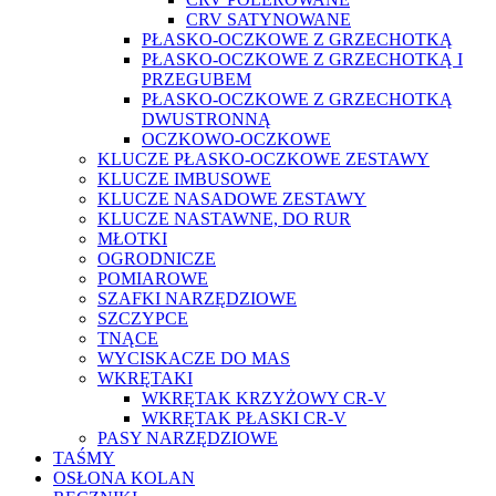
CRV SATYNOWANE
PŁASKO-OCZKOWE Z GRZECHOTKĄ
PŁASKO-OCZKOWE Z GRZECHOTKĄ I
PRZEGUBEM
PŁASKO-OCZKOWE Z GRZECHOTKĄ
DWUSTRONNĄ
OCZKOWO-OCZKOWE
KLUCZE PŁASKO-OCZKOWE ZESTAWY
KLUCZE IMBUSOWE
KLUCZE NASADOWE ZESTAWY
KLUCZE NASTAWNE, DO RUR
MŁOTKI
OGRODNICZE
POMIAROWE
SZAFKI NARZĘDZIOWE
SZCZYPCE
TNĄCE
WYCISKACZE DO MAS
WKRĘTAKI
WKRĘTAK KRZYŻOWY CR-V
WKRĘTAK PŁASKI CR-V
PASY NARZĘDZIOWE
TAŚMY
OSŁONA KOLAN