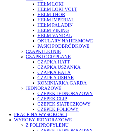
HEŁM LOKI
HEŁM LOKI VOLT
HEŁM THOR
HEŁM IMPERIAL
HEŁM PALADIN
HEŁM VIKING
HEŁM VANDAL
OKULARY NAHEŁMOWE
PASKI PODBRÓDKOWE
CZAPKI LETNIE
CZAPKI OCIEPLANE
CZAPKA HATT
CZAPKA USZANKA
CZAPKA BALA
CZAPKA USHAK
KOMINIARKA GARDA
JEDNORAZOWE
CZEPEK JEDNORAZOWY
CZEPEK CLIP
CZEPEK SIATECZKOWY
CZEPEK FOLIOWY
PRACE NA WYSOKOŚCI
WYROBY JEDNORAZOWE
Z POLIPROPYLENU
CZEPEK JEDNORAZOWY