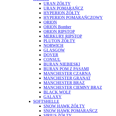
URAN ŻÓŁTY
URAN POMARAŃCZ
HYPERION ŻÓŁTY
HYPERION POMARAŃCZOWY
ORION
ORION Bomber
ORION RIPSTOP
MERKURY RIPSTOP
PLUTON ŻÓŁTY
NORWICH
GLASGOW
DOVER
CONSUL
BURAN NIEBIESKI
BURAN POM Z PASAMI
MANCHESTER CZARNA
MANCHESTER GRANAT
MANCHESTER BRĄZ
MANCHESTER CIEMNY BRĄZ
BLACK WOLF
GALAXY
SOFTSHELLE
SNOW HAWK ŻÓŁTY
SNOW HAWK POMARAŃCZ
SIRIUS ŻÓŁTY