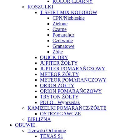
KOLOR CZARNY
KOSZULKI
T-SHIRT MIX KOLORÓW
CPN/Niebieskie
Zielone
Czarne
Pomarańcz
Czerwone
Granatowe
Żółte
QUICK DRY
JUPITER ŻÓŁTY
JUPITER POMARAŃCZOWY
METEOR ŻÓŁTY
METEOR POMARAŃCZOWY
ORION ŻÓŁTY
ORION POMARAŃCZOWY
TRYTON ŻÓŁTY
POLO - Wyprzedaż
KAMIZELKI POMARAŃCZ/ŻÓŁTE
OSTRZEGAWCZE
BIELIZNA
OBUWIE
Trzewiki Ochronne
TEXAS S1