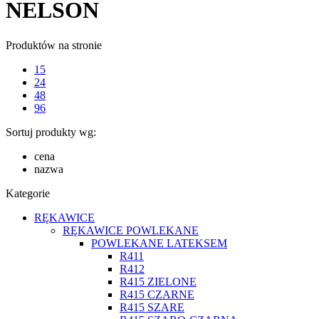
NELSON
Produktów na stronie
15
24
48
96
Sortuj produkty wg:
cena
nazwa
Kategorie
RĘKAWICE
RĘKAWICE POWLEKANE
POWLEKANE LATEKSEM
R411
R412
R415 ZIELONE
R415 CZARNE
R415 SZARE