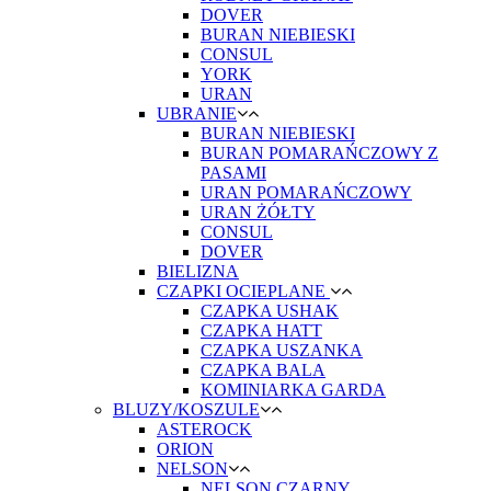
DOVER
BURAN NIEBIESKI
CONSUL
YORK
URAN
UBRANIE
BURAN NIEBIESKI
BURAN POMARAŃCZOWY Z
PASAMI
URAN POMARAŃCZOWY
URAN ŻÓŁTY
CONSUL
DOVER
BIELIZNA
CZAPKI OCIEPLANE
CZAPKA USHAK
CZAPKA HATT
CZAPKA USZANKA
CZAPKA BALA
KOMINIARKA GARDA
BLUZY/KOSZULE
ASTEROCK
ORION
NELSON
NELSON CZARNY