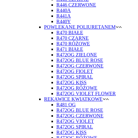
R446 CZERWONE
R440A
R441A
R440Y
POWLEKANE POLIURETANEM
R470 BIAŁE
R470 CZARNE
R470 RÓŻOWE
R471 BIAŁE
R472OG ZIELONE
R472OG BLUE ROSE
R472OG CZERWONE
R472OG FIOLET
R472OG SPIRAL
R472OG KISS
R472OG RÓŻOWE
R472OG VIOLET FLOWER
REKAWICE KWIATKOWE
R481 OG
R472OG BLUE ROSE
R472OG CZERWONE
R472OG VIOLET
R472OG SPIRAL
R472OG KISS
R472OG RÓŻOWE