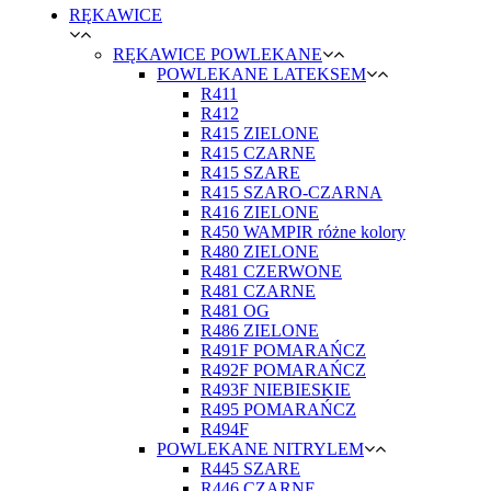
RĘKAWICE
RĘKAWICE POWLEKANE
POWLEKANE LATEKSEM
R411
R412
R415 ZIELONE
R415 CZARNE
R415 SZARE
R415 SZARO-CZARNA
R416 ZIELONE
R450 WAMPIR różne kolory
R480 ZIELONE
R481 CZERWONE
R481 CZARNE
R481 OG
R486 ZIELONE
R491F POMARAŃCZ
R492F POMARAŃCZ
R493F NIEBIESKIE
R495 POMARAŃCZ
R494F
POWLEKANE NITRYLEM
R445 SZARE
R446 CZARNE