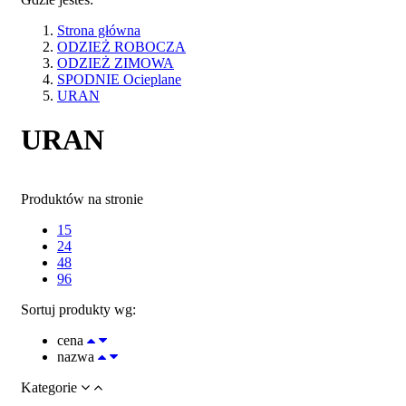
Strona główna
ODZIEŻ ROBOCZA
ODZIEŻ ZIMOWA
SPODNIE Ocieplane
URAN
URAN
Produktów na stronie
15
24
48
96
Sortuj produkty wg:
cena
nazwa
Kategorie