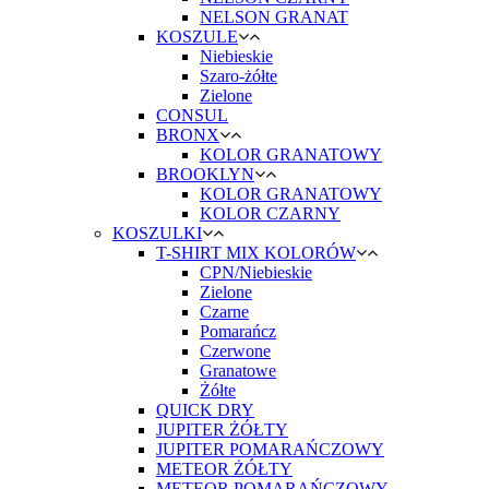
NELSON GRANAT
KOSZULE
Niebieskie
Szaro-żółte
Zielone
CONSUL
BRONX
KOLOR GRANATOWY
BROOKLYN
KOLOR GRANATOWY
KOLOR CZARNY
KOSZULKI
T-SHIRT MIX KOLORÓW
CPN/Niebieskie
Zielone
Czarne
Pomarańcz
Czerwone
Granatowe
Żółte
QUICK DRY
JUPITER ŻÓŁTY
JUPITER POMARAŃCZOWY
METEOR ŻÓŁTY
METEOR POMARAŃCZOWY