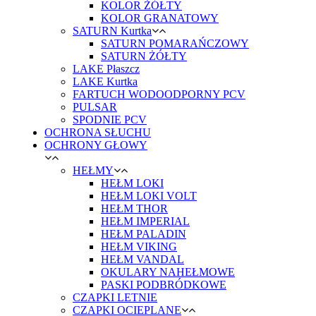
KOLOR ŻÓŁTY
KOLOR GRANATOWY
SATURN Kurtka
SATURN POMARAŃCZOWY
SATURN ŻÓŁTY
LAKE Płaszcz
LAKE Kurtka
FARTUCH WODOODPORNY PCV
PULSAR
SPODNIE PCV
OCHRONA SŁUCHU
OCHRONY GŁOWY
HEŁMY
HEŁM LOKI
HEŁM LOKI VOLT
HEŁM THOR
HEŁM IMPERIAL
HEŁM PALADIN
HEŁM VIKING
HEŁM VANDAL
OKULARY NAHEŁMOWE
PASKI PODBRÓDKOWE
CZAPKI LETNIE
CZAPKI OCIEPLANE