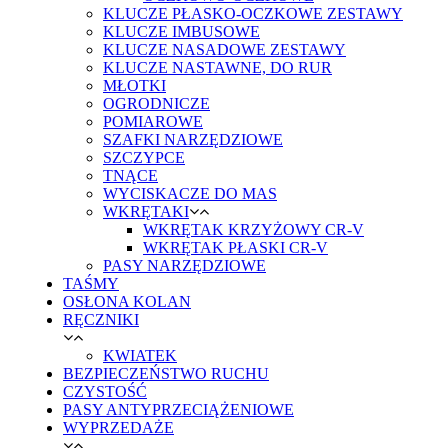
KLUCZE PŁASKO-OCZKOWE ZESTAWY
KLUCZE IMBUSOWE
KLUCZE NASADOWE ZESTAWY
KLUCZE NASTAWNE, DO RUR
MŁOTKI
OGRODNICZE
POMIAROWE
SZAFKI NARZĘDZIOWE
SZCZYPCE
TNĄCE
WYCISKACZE DO MAS
WKRĘTAKI
WKRĘTAK KRZYŻOWY CR-V
WKRĘTAK PŁASKI CR-V
PASY NARZĘDZIOWE
TAŚMY
OSŁONA KOLAN
RĘCZNIKI
KWIATEK
BEZPIECZEŃSTWO RUCHU
CZYSTOŚĆ
PASY ANTYPRZECIĄŻENIOWE
WYPRZEDAŻE