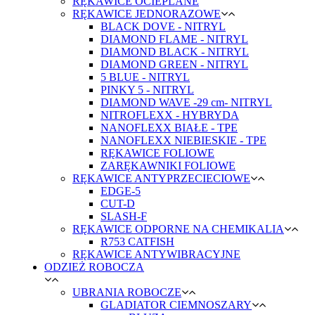
RĘKAWICE OCIEPLANE
RĘKAWICE JEDNORAZOWE
BLACK DOVE - NITRYL
DIAMOND FLAME - NITRYL
DIAMOND BLACK - NITRYL
DIAMOND GREEN - NITRYL
5 BLUE - NITRYL
PINKY 5 - NITRYL
DIAMOND WAVE -29 cm- NITRYL
NITROFLEXX - HYBRYDA
NANOFLEXX BIAŁE - TPE
NANOFLEXX NIEBIESKIE - TPE
RĘKAWICE FOLIOWE
ZARĘKAWNIKI FOLIOWE
RĘKAWICE ANTYPRZECIECIOWE
EDGE-5
CUT-D
SLASH-F
RĘKAWICE ODPORNE NA CHEMIKALIA
R753 CATFISH
RĘKAWICE ANTYWIBRACYJNE
ODZIEŻ ROBOCZA
UBRANIA ROBOCZE
GLADIATOR CIEMNOSZARY