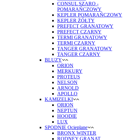
CONSUL SZARO -
POMARAŃCZOWY
KEPLER POMARAŃCZOWY
KEPLER ŻÓŁTY
PREFECT GRANATOWY
PREFECT CZARNY
TERMI GRANATOWY
TERMI CZARNY
TANGER GRANATOWY
TANGER CZARNY
BLUZY
ORION
MERKURY
PROTEUS
NELSON
ARNOLD
APOLLO
KAMIZELKI
ORION
NEPTUN
HOODIE
LUX
SPODNIE Ocieplane
BRONX WINTER
RODNEY GRANAT