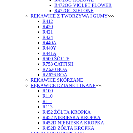
R472OG VIOLET FLOWER
R472OG ZIELONE
RĘKAWICE Z TWORZYWA I GUMY
R412
R420
R421
R424
R440A
R440Y
R441A
R500 ŻÓŁTE
R753 CATFISH
RZ620 BOA
RZ626 BOA
RĘKAWICE SKÓRZANE
RĘKAWICE DZIANE I TKANE
R100
R110
R111
R113
R452 ŻÓŁTA KROPKA
R452 NIEBIESKA KROPKA
R452D NIEBIESKA KROPKA
R452D ŻÓŁTA KROPKA