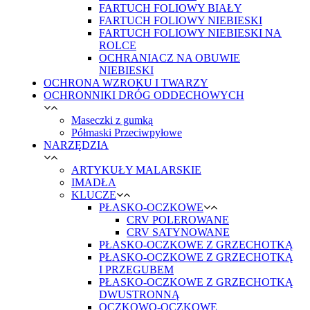
FARTUCH FOLIOWY BIAŁY
FARTUCH FOLIOWY NIEBIESKI
FARTUCH FOLIOWY NIEBIESKI NA
ROLCE
OCHRANIACZ NA OBUWIE
NIEBIESKI
OCHRONA WZROKU I TWARZY
OCHRONNIKI DRÓG ODDECHOWYCH
Maseczki z gumką
Półmaski Przeciwpyłowe
NARZĘDZIA
ARTYKUŁY MALARSKIE
IMADŁA
KLUCZE
PŁASKO-OCZKOWE
CRV POLEROWANE
CRV SATYNOWANE
PŁASKO-OCZKOWE Z GRZECHOTKĄ
PŁASKO-OCZKOWE Z GRZECHOTKĄ
I PRZEGUBEM
PŁASKO-OCZKOWE Z GRZECHOTKĄ
DWUSTRONNĄ
OCZKOWO-OCZKOWE