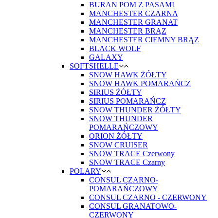
BURAN POM Z PASAMI
MANCHESTER CZARNA
MANCHESTER GRANAT
MANCHESTER BRĄZ
MANCHESTER CIEMNY BRĄZ
BLACK WOLF
GALAXY
SOFTSHELLE
SNOW HAWK ŻÓŁTY
SNOW HAWK POMARAŃCZ
SIRIUS ŻÓŁTY
SIRIUS POMARAŃCZ
SNOW THUNDER ŻÓŁTY
SNOW THUNDER
POMARAŃCZOWY
ORION ŻÓŁTY
SNOW CRUISER
SNOW TRACE Czerwony
SNOW TRACE Czarny
POLARY
CONSUL CZARNO-
POMARAŃCZOWY
CONSUL CZARNO - CZERWONY
CONSUL GRANATOWO-
CZERWONY