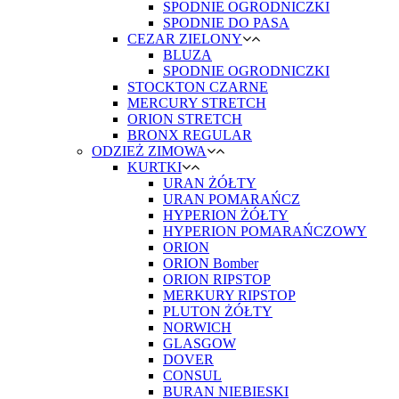
SPODNIE OGRODNICZKI
SPODNIE DO PASA
CEZAR ZIELONY
BLUZA
SPODNIE OGRODNICZKI
STOCKTON CZARNE
MERCURY STRETCH
ORION STRETCH
BRONX REGULAR
ODZIEŻ ZIMOWA
KURTKI
URAN ŻÓŁTY
URAN POMARAŃCZ
HYPERION ŻÓŁTY
HYPERION POMARAŃCZOWY
ORION
ORION Bomber
ORION RIPSTOP
MERKURY RIPSTOP
PLUTON ŻÓŁTY
NORWICH
GLASGOW
DOVER
CONSUL
BURAN NIEBIESKI