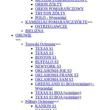
ORION ŻÓŁTY
ORION POMARAŃCZOWY
TRYTON ŻÓŁTY
POLO - Wyprzedaż
KAMIZELKI POMARAŃCZ/ŻÓŁTE
OSTRZEGAWCZE
BIELIZNA
OBUWIE
Trzewiki Ochronne
TEXAS S1
TEXAS S3
BOSTON S1
BUFFALO S3
NEWYORK S3
OKLAHOMA JOE S3
OKLAHOMA FRANK S3
OKLAHOMA SAM S3
GREENLAND S1 BOA(ocieplany) -
Wyprzedaż
TEXAS S1 BOA (ocieplany)
TEXAS S3 BOA (ocieplany)
Półbuty Ochronne
KANION S1