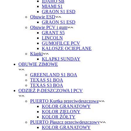
IDAHO SB
MIAMI S1
GRAON S1 ESD
Obuwie ESD
GRAON S1 ESD
Obuwie PCV i gum
GRANT S5
LINCOLN
GUMOFILCE PCV
KALOSZE OCIEPLANE
Klapki
KLAPKI SUNDAY
OBUWIE ZIMOWE
GREENLAND S1 BOA
TEXAS S1 BOA
TEXAS S3 BOA
ODZIEŻ P-DESZCZOWA I PCV
PUERTO Kurtka przeciwdeszczowa
KOLOR GRANATOWY
KOLOR ZIELONY
KOLOR ŻÓŁTY
PUERTO Płaszcz przeciwdeszczowy
KOLOR GRANATOWY