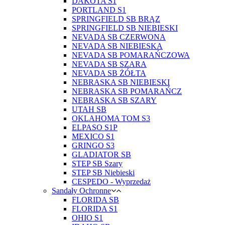
DAKOTA S1
PORTLAND S1
SPRINGFIELD SB BRĄZ
SPRINGFIELD SB NIEBIESKI
NEVADA SB CZERWONA
NEVADA SB NIEBIESKA
NEVADA SB POMARAŃCZOWA
NEVADA SB SZARA
NEVADA SB ŻÓŁTA
NEBRASKA SB NIEBIESKI
NEBRASKA SB POMARAŃCZ
NEBRASKA SB SZARY
UTAH SB
OKLAHOMA TOM S3
ELPASO S1P
MEXICO S1
GRINGO S3
GLADIATOR SB
STEP SB Szary
STEP SB Niebieski
CESPEDO - Wyprzedaż
Sandały Ochronne
FLORIDA SB
FLORIDA S1
OHIO S1