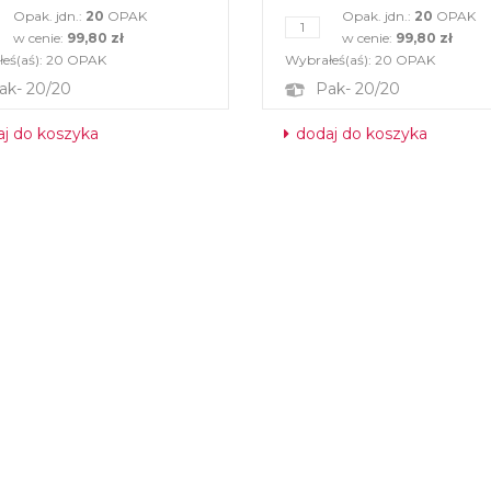
Opak. jdn.:
20
OPAK
Opak. jdn.:
20
OPAK
w cenie:
99,80 zł
w cenie:
99,80 zł
eś(aś):
20
OPAK
Wybrałeś(aś):
20
OPAK
ak- 20/20
Pak- 20/20
j do koszyka
dodaj do koszyka