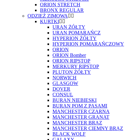
ORION STRETCH
BRONX REGULAR
ODZIEŻ ZIMOWA
KURTKI
URAN ŻÓŁTY
URAN POMARAŃCZ
HYPERION ŻÓŁTY
HYPERION POMARAŃCZOWY
ORION
ORION Bomber
ORION RIPSTOP
MERKURY RIPSTOP
PLUTON ŻÓŁTY
NORWICH
GLASGOW
DOVER
CONSUL
BURAN NIEBIESKI
BURAN POM Z PASAMI
MANCHESTER CZARNA
MANCHESTER GRANAT
MANCHESTER BRĄZ
MANCHESTER CIEMNY BRĄZ
BLACK WOLF
GALAXY