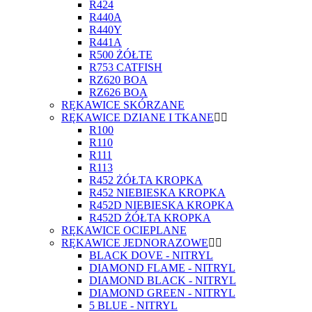
R424
R440A
R440Y
R441A
R500 ŻÓŁTE
R753 CATFISH
RZ620 BOA
RZ626 BOA
RĘKAWICE SKÓRZANE
RĘKAWICE DZIANE I TKANE
R100
R110
R111
R113
R452 ŻÓŁTA KROPKA
R452 NIEBIESKA KROPKA
R452D NIEBIESKA KROPKA
R452D ŻÓŁTA KROPKA
RĘKAWICE OCIEPLANE
RĘKAWICE JEDNORAZOWE
BLACK DOVE - NITRYL
DIAMOND FLAME - NITRYL
DIAMOND BLACK - NITRYL
DIAMOND GREEN - NITRYL
5 BLUE - NITRYL