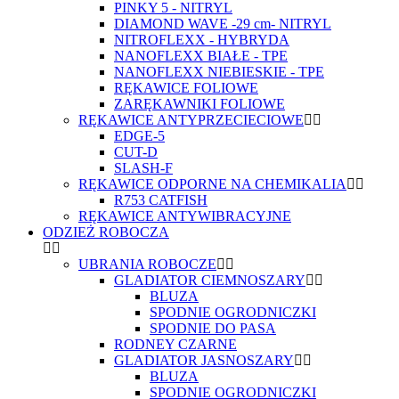
PINKY 5 - NITRYL
DIAMOND WAVE -29 cm- NITRYL
NITROFLEXX - HYBRYDA
NANOFLEXX BIAŁE - TPE
NANOFLEXX NIEBIESKIE - TPE
RĘKAWICE FOLIOWE
ZARĘKAWNIKI FOLIOWE
RĘKAWICE ANTYPRZECIECIOWE
EDGE-5
CUT-D
SLASH-F
RĘKAWICE ODPORNE NA CHEMIKALIA
R753 CATFISH
RĘKAWICE ANTYWIBRACYJNE
ODZIEŻ ROBOCZA
UBRANIA ROBOCZE
GLADIATOR CIEMNOSZARY
BLUZA
SPODNIE OGRODNICZKI
SPODNIE DO PASA
RODNEY CZARNE
GLADIATOR JASNOSZARY
BLUZA
SPODNIE OGRODNICZKI