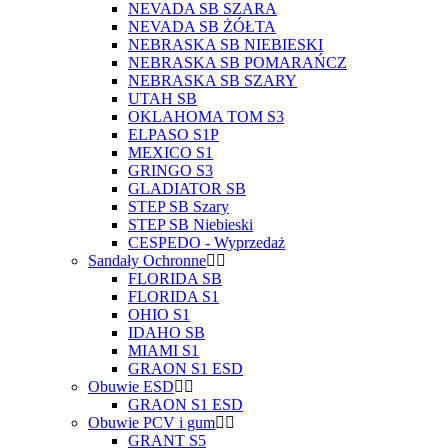
NEVADA SB SZARA
NEVADA SB ŻÓŁTA
NEBRASKA SB NIEBIESKI
NEBRASKA SB POMARAŃCZ
NEBRASKA SB SZARY
UTAH SB
OKLAHOMA TOM S3
ELPASO S1P
MEXICO S1
GRINGO S3
GLADIATOR SB
STEP SB Szary
STEP SB Niebieski
CESPEDO - Wyprzedaż
Sandały Ochronne
FLORIDA SB
FLORIDA S1
OHIO S1
IDAHO SB
MIAMI S1
GRAON S1 ESD
Obuwie ESD
GRAON S1 ESD
Obuwie PCV i gum
GRANT S5