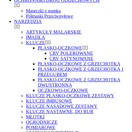
OCHRONNIKI DRÓG ODDECHOWYCH
Maseczki z gumką
Półmaski Przeciwpyłowe
NARZĘDZIA
ARTYKUŁY MALARSKIE
IMADŁA
KLUCZE
PŁASKO-OCZKOWE
CRV POLEROWANE
CRV SATYNOWANE
PŁASKO-OCZKOWE Z GRZECHOTKĄ
PŁASKO-OCZKOWE Z GRZECHOTKĄ I
PRZEGUBEM
PŁASKO-OCZKOWE Z GRZECHOTKĄ
DWUSTRONNĄ
OCZKOWO-OCZKOWE
KLUCZE PŁASKO-OCZKOWE ZESTAWY
KLUCZE IMBUSOWE
KLUCZE NASADOWE ZESTAWY
KLUCZE NASTAWNE, DO RUR
MŁOTKI
OGRODNICZE
POMIAROWE