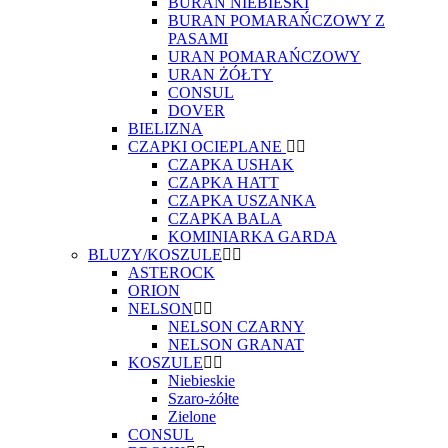
BURAN NIEBIESKI
BURAN POMARAŃCZOWY Z
PASAMI
URAN POMARAŃCZOWY
URAN ŻÓŁTY
CONSUL
DOVER
BIELIZNA
CZAPKI OCIEPLANE
CZAPKA USHAK
CZAPKA HATT
CZAPKA USZANKA
CZAPKA BALA
KOMINIARKA GARDA
BLUZY/KOSZULE
ASTEROCK
ORION
NELSON
NELSON CZARNY
NELSON GRANAT
KOSZULE
Niebieskie
Szaro-żółte
Zielone
CONSUL