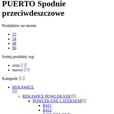
PUERTO Spodnie
przeciwdeszczowe
Produktów na stronie
15
24
48
96
Sortuj produkty wg:
cena
nazwa
Kategorie
RĘKAWICE
RĘKAWICE POWLEKANE
POWLEKANE LATEKSEM
R411
R412