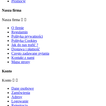
Promocje
Nasza firma
Nasza firma
O firmie
Regulamin
Polityka prywatności
Polityka Cookies
Jak do nas trafić ?
Dostawa i płatność
Często zadawane pytania
Kontakt z nami
Mapa strony
Konto
Konto
Dane osobowe
Zamówienia
Adresy
Logowanie
Rejestracja