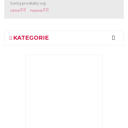
Sortuj produkty wg:
cena
nazwa
KATEGORIE