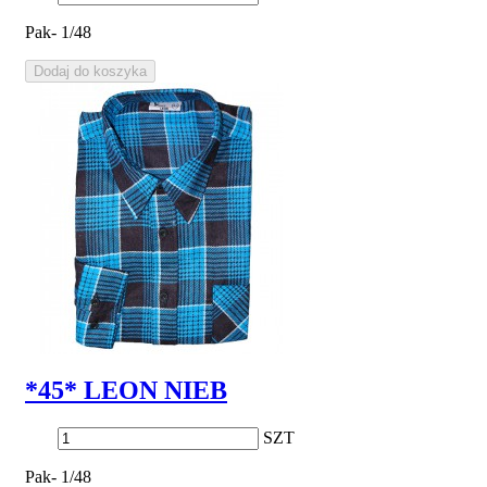
Pak- 1/48
Dodaj do koszyka
*45* LEON NIEB
SZT
Pak- 1/48