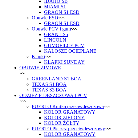
IDAHO SB
MIAMI S1
GRAON S1 ESD
Obuwie ESD
GRAON S1 ESD
Obuwie PCV i gum
GRANT S5
LINCOLN
GUMOFILCE PCV
KALOSZE OCIEPLANE
Klapki
KLAPKI SUNDAY
OBUWIE ZIMOWE
GREENLAND S1 BOA
TEXAS S1 BOA
TEXAS S3 BOA
ODZIEŻ P-DESZCZOWA I PCV
PUERTO Kurtka przeciwdeszczowa
KOLOR GRANATOWY
KOLOR ZIELONY
KOLOR ŻÓŁTY
PUERTO Płaszcz przeciwdeszczowy
KOLOR GRANATOWY