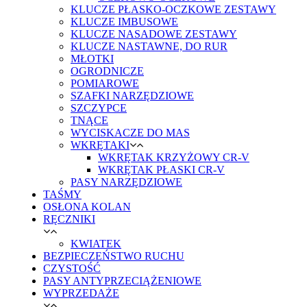
KLUCZE PŁASKO-OCZKOWE ZESTAWY
KLUCZE IMBUSOWE
KLUCZE NASADOWE ZESTAWY
KLUCZE NASTAWNE, DO RUR
MŁOTKI
OGRODNICZE
POMIAROWE
SZAFKI NARZĘDZIOWE
SZCZYPCE
TNĄCE
WYCISKACZE DO MAS
WKRĘTAKI
WKRĘTAK KRZYŻOWY CR-V
WKRĘTAK PŁASKI CR-V
PASY NARZĘDZIOWE
TAŚMY
OSŁONA KOLAN
RĘCZNIKI
KWIATEK
BEZPIECZEŃSTWO RUCHU
CZYSTOŚĆ
PASY ANTYPRZECIĄŻENIOWE
WYPRZEDAŻE