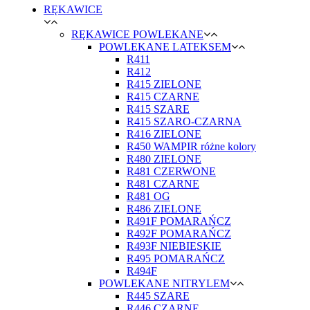
RĘKAWICE
RĘKAWICE POWLEKANE
POWLEKANE LATEKSEM
R411
R412
R415 ZIELONE
R415 CZARNE
R415 SZARE
R415 SZARO-CZARNA
R416 ZIELONE
R450 WAMPIR różne kolory
R480 ZIELONE
R481 CZERWONE
R481 CZARNE
R481 OG
R486 ZIELONE
R491F POMARAŃCZ
R492F POMARAŃCZ
R493F NIEBIESKIE
R495 POMARAŃCZ
R494F
POWLEKANE NITRYLEM
R445 SZARE
R446 CZARNE