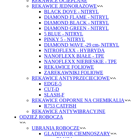
RĘKAWICE OCIEPLANE
RĘKAWICE JEDNORAZOWE
BLACK DOVE - NITRYL
DIAMOND FLAME - NITRYL
DIAMOND BLACK - NITRYL
DIAMOND GREEN - NITRYL
5 BLUE - NITRYL
PINKY 5 - NITRYL
DIAMOND WAVE -29 cm- NITRYL
NITROFLEXX - HYBRYDA
NANOFLEXX BIAŁE - TPE
NANOFLEXX NIEBIESKIE - TPE
RĘKAWICE FOLIOWE
ZARĘKAWNIKI FOLIOWE
RĘKAWICE ANTYPRZECIECIOWE
EDGE-5
CUT-D
SLASH-F
RĘKAWICE ODPORNE NA CHEMIKALIA
R753 CATFISH
RĘKAWICE ANTYWIBRACYJNE
ODZIEŻ ROBOCZA
UBRANIA ROBOCZE
GLADIATOR CIEMNOSZARY