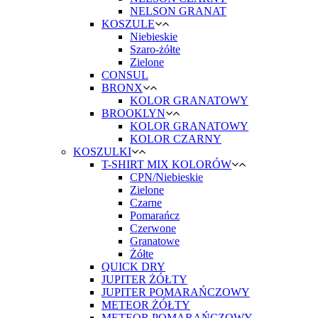
NELSON GRANAT
KOSZULE
Niebieskie
Szaro-żółte
Zielone
CONSUL
BRONX
KOLOR GRANATOWY
BROOKLYN
KOLOR GRANATOWY
KOLOR CZARNY
KOSZULKI
T-SHIRT MIX KOLORÓW
CPN/Niebieskie
Zielone
Czarne
Pomarańcz
Czerwone
Granatowe
Żółte
QUICK DRY
JUPITER ŻÓŁTY
JUPITER POMARAŃCZOWY
METEOR ŻÓŁTY
METEOR POMARAŃCZOWY