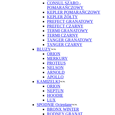
CONSUL SZARO -
POMARAŃCZOWY
KEPLER POMARAŃCZOWY
KEPLER ŻÓŁTY
PREFECT GRANATOWY
PREFECT CZARNY
TERMI GRANATOWY
TERMI CZARNY
TANGER GRANATOWY
TANGER CZARNY
BLUZY
ORION
MERKURY
PROTEUS
NELSON
ARNOLD
APOLLO
KAMIZELKI
ORION
NEPTUN
HOODIE
LUX
SPODNIE Ocieplane
BRONX WINTER
RODNEY GRANAT