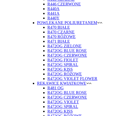
R446 CZERWONE
R440A
R441A
R440Y
POWLEKANE POLIURETANEM
R470 BIAŁE
R470 CZARNE
R470 RÓŻOWE
R471 BIAŁE
R472OG ZIELONE
R472OG BLUE ROSE
R472OG CZERWONE
R472OG FIOLET
R472OG SPIRAL
R472OG KISS
R472OG RÓŻOWE
R472OG VIOLET FLOWER
REKAWICE KWIATKOWE
R481 OG
R472OG BLUE ROSE
R472OG CZERWONE
R472OG VIOLET
R472OG SPIRAL
R472OG KISS
R472OG RÓŻOWE