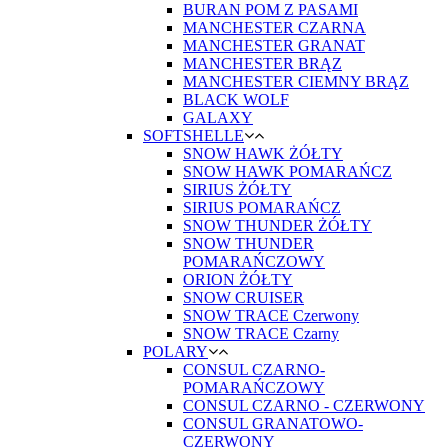
BURAN POM Z PASAMI
MANCHESTER CZARNA
MANCHESTER GRANAT
MANCHESTER BRĄZ
MANCHESTER CIEMNY BRĄZ
BLACK WOLF
GALAXY
SOFTSHELLE
SNOW HAWK ŻÓŁTY
SNOW HAWK POMARAŃCZ
SIRIUS ŻÓŁTY
SIRIUS POMARAŃCZ
SNOW THUNDER ŻÓŁTY
SNOW THUNDER
POMARAŃCZOWY
ORION ŻÓŁTY
SNOW CRUISER
SNOW TRACE Czerwony
SNOW TRACE Czarny
POLARY
CONSUL CZARNO-
POMARAŃCZOWY
CONSUL CZARNO - CZERWONY
CONSUL GRANATOWO-
CZERWONY