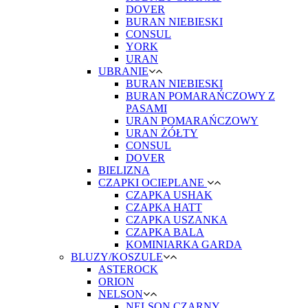
DOVER
BURAN NIEBIESKI
CONSUL
YORK
URAN
UBRANIE
BURAN NIEBIESKI
BURAN POMARAŃCZOWY Z
PASAMI
URAN POMARAŃCZOWY
URAN ŻÓŁTY
CONSUL
DOVER
BIELIZNA
CZAPKI OCIEPLANE
CZAPKA USHAK
CZAPKA HATT
CZAPKA USZANKA
CZAPKA BALA
KOMINIARKA GARDA
BLUZY/KOSZULE
ASTEROCK
ORION
NELSON
NELSON CZARNY