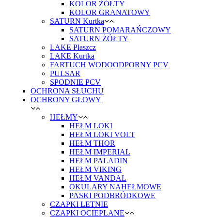
KOLOR ŻÓŁTY
KOLOR GRANATOWY
SATURN Kurtka
SATURN POMARAŃCZOWY
SATURN ŻÓŁTY
LAKE Płaszcz
LAKE Kurtka
FARTUCH WODOODPORNY PCV
PULSAR
SPODNIE PCV
OCHRONA SŁUCHU
OCHRONY GŁOWY
HEŁMY
HEŁM LOKI
HEŁM LOKI VOLT
HEŁM THOR
HEŁM IMPERIAL
HEŁM PALADIN
HEŁM VIKING
HEŁM VANDAL
OKULARY NAHEŁMOWE
PASKI PODBRÓDKOWE
CZAPKI LETNIE
CZAPKI OCIEPLANE