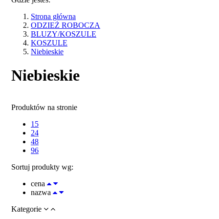
Strona główna
ODZIEŻ ROBOCZA
BLUZY/KOSZULE
KOSZULE
Niebieskie
Niebieskie
Produktów na stronie
15
24
48
96
Sortuj produkty wg:
cena
nazwa
Kategorie