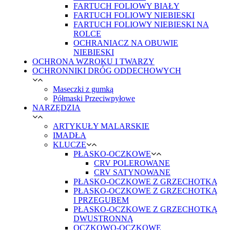
FARTUCH FOLIOWY BIAŁY
FARTUCH FOLIOWY NIEBIESKI
FARTUCH FOLIOWY NIEBIESKI NA
ROLCE
OCHRANIACZ NA OBUWIE
NIEBIESKI
OCHRONA WZROKU I TWARZY
OCHRONNIKI DRÓG ODDECHOWYCH
Maseczki z gumką
Półmaski Przeciwpyłowe
NARZĘDZIA
ARTYKUŁY MALARSKIE
IMADŁA
KLUCZE
PŁASKO-OCZKOWE
CRV POLEROWANE
CRV SATYNOWANE
PŁASKO-OCZKOWE Z GRZECHOTKĄ
PŁASKO-OCZKOWE Z GRZECHOTKĄ
I PRZEGUBEM
PŁASKO-OCZKOWE Z GRZECHOTKĄ
DWUSTRONNĄ
OCZKOWO-OCZKOWE