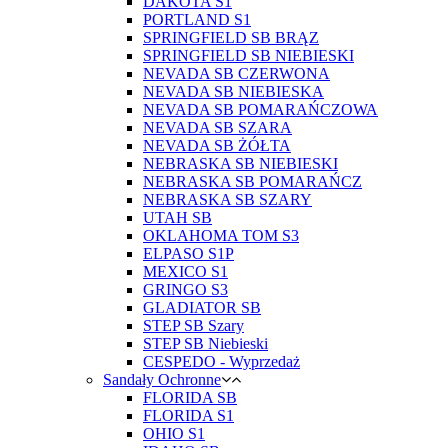
DAKOTA S1
PORTLAND S1
SPRINGFIELD SB BRĄZ
SPRINGFIELD SB NIEBIESKI
NEVADA SB CZERWONA
NEVADA SB NIEBIESKA
NEVADA SB POMARAŃCZOWA
NEVADA SB SZARA
NEVADA SB ŻÓŁTA
NEBRASKA SB NIEBIESKI
NEBRASKA SB POMARAŃCZ
NEBRASKA SB SZARY
UTAH SB
OKLAHOMA TOM S3
ELPASO S1P
MEXICO S1
GRINGO S3
GLADIATOR SB
STEP SB Szary
STEP SB Niebieski
CESPEDO - Wyprzedaż
Sandały Ochronne
FLORIDA SB
FLORIDA S1
OHIO S1