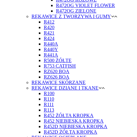
R472OG VIOLET FLOWER
R472OG ZIELONE
RĘKAWICE Z TWORZYWA I GUMY
R412
R420
R421
R424
R440A
R440Y
R441A
R500 ŻÓŁTE
R753 CATFISH
RZ620 BOA
RZ626 BOA
RĘKAWICE SKÓRZANE
RĘKAWICE DZIANE I TKANE
R100
R110
R111
R113
R452 ŻÓŁTA KROPKA
R452 NIEBIESKA KROPKA
R452D NIEBIESKA KROPKA
R452D ŻÓŁTA KROPKA