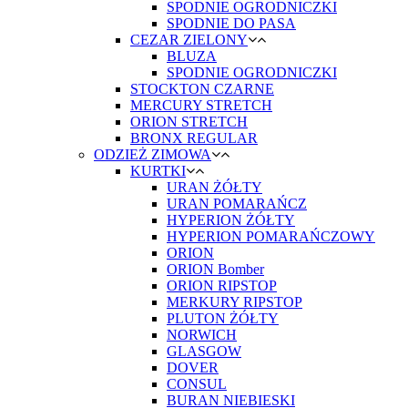
SPODNIE OGRODNICZKI
SPODNIE DO PASA
CEZAR ZIELONY
BLUZA
SPODNIE OGRODNICZKI
STOCKTON CZARNE
MERCURY STRETCH
ORION STRETCH
BRONX REGULAR
ODZIEŻ ZIMOWA
KURTKI
URAN ŻÓŁTY
URAN POMARAŃCZ
HYPERION ŻÓŁTY
HYPERION POMARAŃCZOWY
ORION
ORION Bomber
ORION RIPSTOP
MERKURY RIPSTOP
PLUTON ŻÓŁTY
NORWICH
GLASGOW
DOVER
CONSUL
BURAN NIEBIESKI