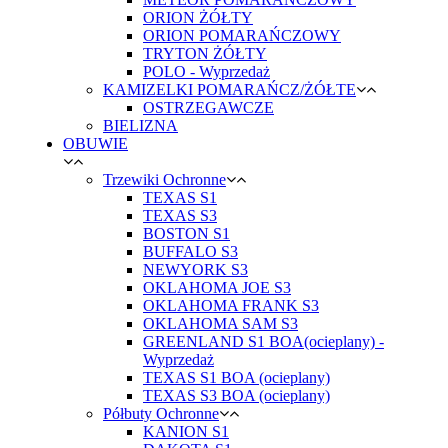
ORION ŻÓŁTY
ORION POMARAŃCZOWY
TRYTON ŻÓŁTY
POLO - Wyprzedaż
KAMIZELKI POMARAŃCZ/ŻÓŁTE
OSTRZEGAWCZE
BIELIZNA
OBUWIE
Trzewiki Ochronne
TEXAS S1
TEXAS S3
BOSTON S1
BUFFALO S3
NEWYORK S3
OKLAHOMA JOE S3
OKLAHOMA FRANK S3
OKLAHOMA SAM S3
GREENLAND S1 BOA(ocieplany) -
Wyprzedaż
TEXAS S1 BOA (ocieplany)
TEXAS S3 BOA (ocieplany)
Półbuty Ochronne
KANION S1