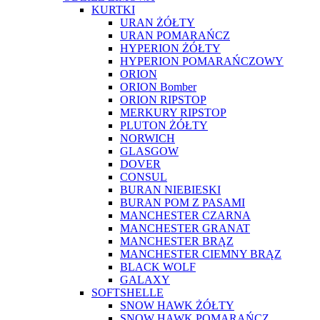
KURTKI
URAN ŻÓŁTY
URAN POMARAŃCZ
HYPERION ŻÓŁTY
HYPERION POMARAŃCZOWY
ORION
ORION Bomber
ORION RIPSTOP
MERKURY RIPSTOP
PLUTON ŻÓŁTY
NORWICH
GLASGOW
DOVER
CONSUL
BURAN NIEBIESKI
BURAN POM Z PASAMI
MANCHESTER CZARNA
MANCHESTER GRANAT
MANCHESTER BRĄZ
MANCHESTER CIEMNY BRĄZ
BLACK WOLF
GALAXY
SOFTSHELLE
SNOW HAWK ŻÓŁTY
SNOW HAWK POMARAŃCZ