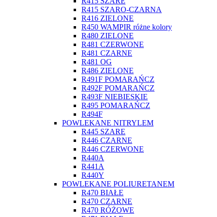
R415 SZARE
R415 SZARO-CZARNA
R416 ZIELONE
R450 WAMPIR różne kolory
R480 ZIELONE
R481 CZERWONE
R481 CZARNE
R481 OG
R486 ZIELONE
R491F POMARAŃCZ
R492F POMARAŃCZ
R493F NIEBIESKIE
R495 POMARAŃCZ
R494F
POWLEKANE NITRYLEM
R445 SZARE
R446 CZARNE
R446 CZERWONE
R440A
R441A
R440Y
POWLEKANE POLIURETANEM
R470 BIAŁE
R470 CZARNE
R470 RÓŻOWE