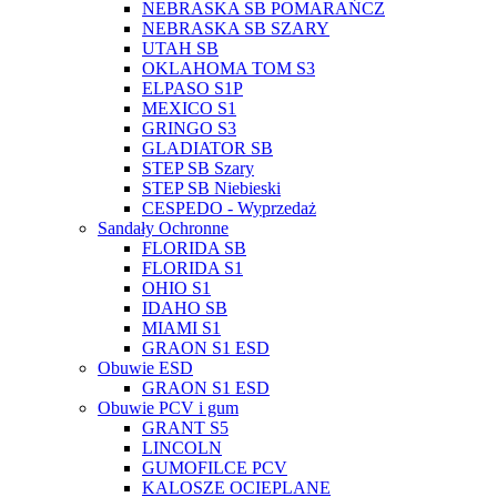
NEBRASKA SB POMARAŃCZ
NEBRASKA SB SZARY
UTAH SB
OKLAHOMA TOM S3
ELPASO S1P
MEXICO S1
GRINGO S3
GLADIATOR SB
STEP SB Szary
STEP SB Niebieski
CESPEDO - Wyprzedaż
Sandały Ochronne
FLORIDA SB
FLORIDA S1
OHIO S1
IDAHO SB
MIAMI S1
GRAON S1 ESD
Obuwie ESD
GRAON S1 ESD
Obuwie PCV i gum
GRANT S5
LINCOLN
GUMOFILCE PCV
KALOSZE OCIEPLANE