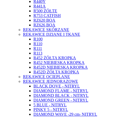
R440Y
R441A
R500 ŻÓŁTE
R753 CATFISH
RZ620 BOA
RZ626 BOA
RĘKAWICE SKÓRZANE
RĘKAWICE DZIANE I TKANE
R100
R110
R111
R113
R452 ŻÓŁTA KROPKA
R452 NIEBIESKA KROPKA
R452D NIEBIESKA KROPKA
R452D ŻÓŁTA KROPKA
RĘKAWICE OCIEPLANE
RĘKAWICE JEDNORAZOWE
BLACK DOVE - NITRYL
DIAMOND FLAME - NITRYL
DIAMOND BLACK - NITRYL
DIAMOND GREEN - NITRYL
5 BLUE - NITRYL
PINKY 5 - NITRYL
DIAMOND WAVE -29 cm- NITRYL