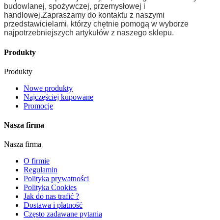
budowlanej, spożywczej, przemysłowej i
handlowej.
Zapraszamy do kontaktu z naszymi
przedstawicielami, którzy chętnie pomogą w wyborze
najpotrzebniejszych artykułów z naszego sklepu.
Produkty
Produkty
Nowe produkty
Najczęściej kupowane
Promocje
Nasza firma
Nasza firma
O firmie
Regulamin
Polityka prywatności
Polityka Cookies
Jak do nas trafić ?
Dostawa i płatność
Często zadawane pytania