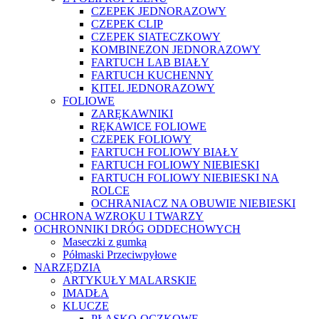
CZEPEK JEDNORAZOWY
CZEPEK CLIP
CZEPEK SIATECZKOWY
KOMBINEZON JEDNORAZOWY
FARTUCH LAB BIAŁY
FARTUCH KUCHENNY
KITEL JEDNORAZOWY
FOLIOWE
ZARĘKAWNIKI
RĘKAWICE FOLIOWE
CZEPEK FOLIOWY
FARTUCH FOLIOWY BIAŁY
FARTUCH FOLIOWY NIEBIESKI
FARTUCH FOLIOWY NIEBIESKI NA
ROLCE
OCHRANIACZ NA OBUWIE NIEBIESKI
OCHRONA WZROKU I TWARZY
OCHRONNIKI DRÓG ODDECHOWYCH
Maseczki z gumką
Półmaski Przeciwpyłowe
NARZĘDZIA
ARTYKUŁY MALARSKIE
IMADŁA
KLUCZE
PŁASKO-OCZKOWE