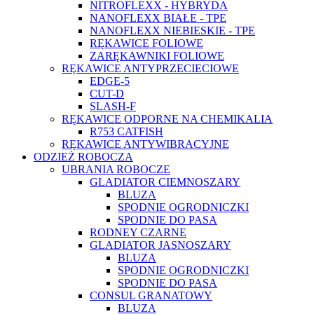
NITROFLEXX - HYBRYDA
NANOFLEXX BIAŁE - TPE
NANOFLEXX NIEBIESKIE - TPE
RĘKAWICE FOLIOWE
ZARĘKAWNIKI FOLIOWE
RĘKAWICE ANTYPRZECIECIOWE
EDGE-5
CUT-D
SLASH-F
RĘKAWICE ODPORNE NA CHEMIKALIA
R753 CATFISH
RĘKAWICE ANTYWIBRACYJNE
ODZIEŻ ROBOCZA
UBRANIA ROBOCZE
GLADIATOR CIEMNOSZARY
BLUZA
SPODNIE OGRODNICZKI
SPODNIE DO PASA
RODNEY CZARNE
GLADIATOR JASNOSZARY
BLUZA
SPODNIE OGRODNICZKI
SPODNIE DO PASA
CONSUL GRANATOWY
BLUZA