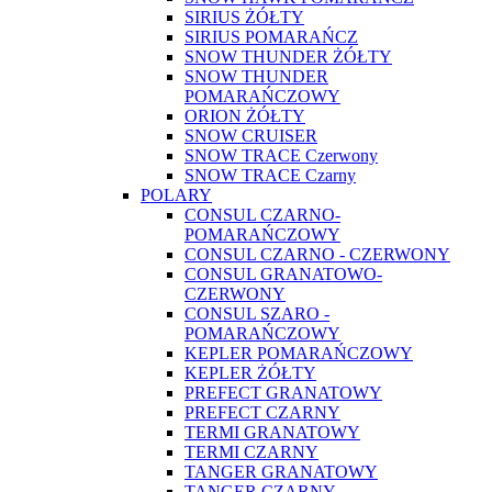
SIRIUS ŻÓŁTY
SIRIUS POMARAŃCZ
SNOW THUNDER ŻÓŁTY
SNOW THUNDER
POMARAŃCZOWY
ORION ŻÓŁTY
SNOW CRUISER
SNOW TRACE Czerwony
SNOW TRACE Czarny
POLARY
CONSUL CZARNO-
POMARAŃCZOWY
CONSUL CZARNO - CZERWONY
CONSUL GRANATOWO-
CZERWONY
CONSUL SZARO -
POMARAŃCZOWY
KEPLER POMARAŃCZOWY
KEPLER ŻÓŁTY
PREFECT GRANATOWY
PREFECT CZARNY
TERMI GRANATOWY
TERMI CZARNY
TANGER GRANATOWY
TANGER CZARNY