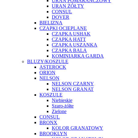
URAN POMARAŃCZOWY
URAN ŻÓŁTY
CONSUL
DOVER
BIELIZNA
CZAPKI OCIEPLANE
CZAPKA USHAK
CZAPKA HATT
CZAPKA USZANKA
CZAPKA BALA
KOMINIARKA GARDA
BLUZY/KOSZULE
ASTEROCK
ORION
NELSON
NELSON CZARNY
NELSON GRANAT
KOSZULE
Niebieskie
Szaro-żółte
Zielone
CONSUL
BRONX
KOLOR GRANATOWY
BROOKLYN