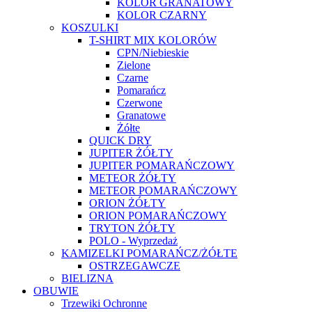
KOLOR GRANATOWY
KOLOR CZARNY
KOSZULKI
T-SHIRT MIX KOLORÓW
CPN/Niebieskie
Zielone
Czarne
Pomarańcz
Czerwone
Granatowe
Żółte
QUICK DRY
JUPITER ŻÓŁTY
JUPITER POMARAŃCZOWY
METEOR ŻÓŁTY
METEOR POMARAŃCZOWY
ORION ŻÓŁTY
ORION POMARAŃCZOWY
TRYTON ŻÓŁTY
POLO - Wyprzedaż
KAMIZELKI POMARAŃCZ/ŻÓŁTE
OSTRZEGAWCZE
BIELIZNA
OBUWIE
Trzewiki Ochronne