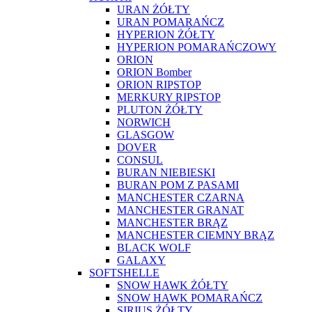
URAN ŻÓŁTY
URAN POMARAŃCZ
HYPERION ŻÓŁTY
HYPERION POMARAŃCZOWY
ORION
ORION Bomber
ORION RIPSTOP
MERKURY RIPSTOP
PLUTON ŻÓŁTY
NORWICH
GLASGOW
DOVER
CONSUL
BURAN NIEBIESKI
BURAN POM Z PASAMI
MANCHESTER CZARNA
MANCHESTER GRANAT
MANCHESTER BRĄZ
MANCHESTER CIEMNY BRĄZ
BLACK WOLF
GALAXY
SOFTSHELLE
SNOW HAWK ŻÓŁTY
SNOW HAWK POMARAŃCZ
SIRIUS ŻÓŁTY