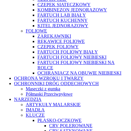
CZEPEK SIATECZKOWY
KOMBINEZON JEDNORAZOWY
FARTUCH LAB BIAŁY
FARTUCH KUCHENNY
KITEL JEDNORAZOWY
FOLIOWE
ZARĘKAWNIKI
RĘKAWICE FOLIOWE
CZEPEK FOLIOWY
FARTUCH FOLIOWY BIAŁY
FARTUCH FOLIOWY NIEBIESKI
FARTUCH FOLIOWY NIEBIESKI NA
ROLCE
OCHRANIACZ NA OBUWIE NIEBIESKI
OCHRONA WZROKU I TWARZY
OCHRONNIKI DRÓG ODDECHOWYCH
Maseczki z gumką
Półmaski Przeciwpyłowe
NARZĘDZIA
ARTYKUŁY MALARSKIE
IMADŁA
KLUCZE
PŁASKO-OCZKOWE
CRV POLEROWANE
CRV SATYNOWANE