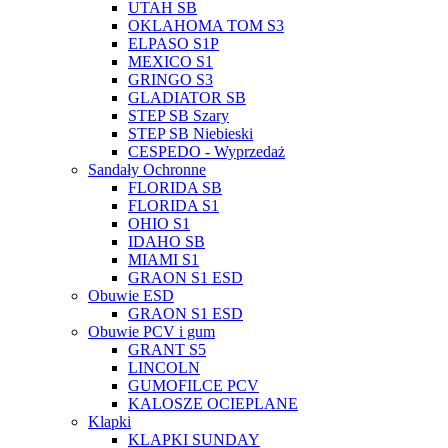
UTAH SB
OKLAHOMA TOM S3
ELPASO S1P
MEXICO S1
GRINGO S3
GLADIATOR SB
STEP SB Szary
STEP SB Niebieski
CESPEDO - Wyprzedaż
Sandały Ochronne
FLORIDA SB
FLORIDA S1
OHIO S1
IDAHO SB
MIAMI S1
GRAON S1 ESD
Obuwie ESD
GRAON S1 ESD
Obuwie PCV i gum
GRANT S5
LINCOLN
GUMOFILCE PCV
KALOSZE OCIEPLANE
Klapki
KLAPKI SUNDAY