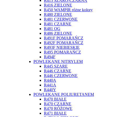
R415 SZARO-CZARNA
R416 ZIELONE
R450 WAMPIR różne kolory
R480 ZIELONE
R481 CZERWONE
R481 CZARNE
R481 OG
R486 ZIELONE
R491F POMARAŃCZ
R492F POMARAŃCZ
R493F NIEBIESKIE
R495 POMARAŃCZ
R494F
POWLEKANE NITRYLEM
R445 SZARE
R446 CZARNE
R446 CZERWONE
R440A
R441A
R440Y
POWLEKANE POLIURETANEM
R470 BIAŁE
R470 CZARNE
R470 RÓŻOWE
R471 BIAŁE