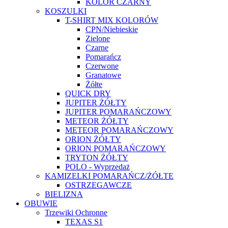
KOLOR CZARNY
KOSZULKI
T-SHIRT MIX KOLORÓW
CPN/Niebieskie
Zielone
Czarne
Pomarańcz
Czerwone
Granatowe
Żółte
QUICK DRY
JUPITER ŻÓŁTY
JUPITER POMARAŃCZOWY
METEOR ŻÓŁTY
METEOR POMARAŃCZOWY
ORION ŻÓŁTY
ORION POMARAŃCZOWY
TRYTON ŻÓŁTY
POLO - Wyprzedaż
KAMIZELKI POMARAŃCZ/ŻÓŁTE
OSTRZEGAWCZE
BIELIZNA
OBUWIE
Trzewiki Ochronne
TEXAS S1