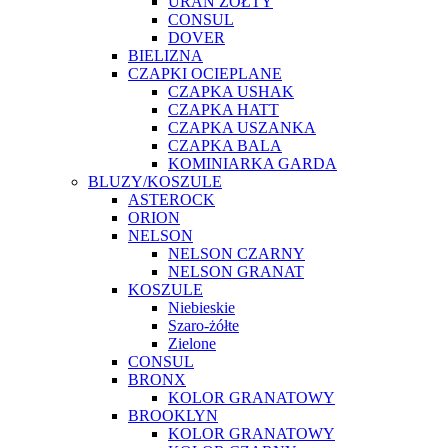
URAN ŻÓŁTY
CONSUL
DOVER
BIELIZNA
CZAPKI OCIEPLANE
CZAPKA USHAK
CZAPKA HATT
CZAPKA USZANKA
CZAPKA BALA
KOMINIARKA GARDA
BLUZY/KOSZULE
ASTEROCK
ORION
NELSON
NELSON CZARNY
NELSON GRANAT
KOSZULE
Niebieskie
Szaro-żółte
Zielone
CONSUL
BRONX
KOLOR GRANATOWY
BROOKLYN
KOLOR GRANATOWY