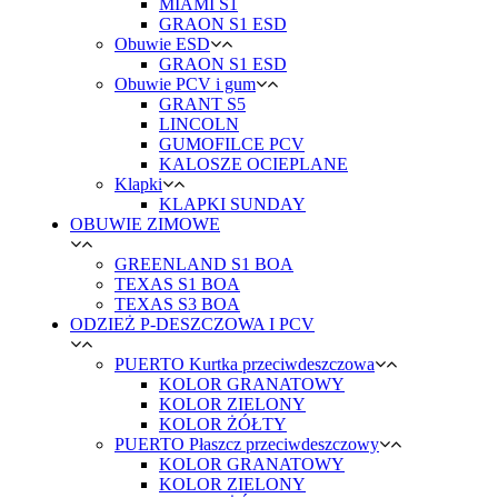
MIAMI S1
GRAON S1 ESD
Obuwie ESD
GRAON S1 ESD
Obuwie PCV i gum
GRANT S5
LINCOLN
GUMOFILCE PCV
KALOSZE OCIEPLANE
Klapki
KLAPKI SUNDAY
OBUWIE ZIMOWE
GREENLAND S1 BOA
TEXAS S1 BOA
TEXAS S3 BOA
ODZIEŻ P-DESZCZOWA I PCV
PUERTO Kurtka przeciwdeszczowa
KOLOR GRANATOWY
KOLOR ZIELONY
KOLOR ŻÓŁTY
PUERTO Płaszcz przeciwdeszczowy
KOLOR GRANATOWY
KOLOR ZIELONY