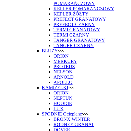
POMARAŃCZOWY
KEPLER POMARAŃCZOWY
KEPLER ŻÓŁTY
PREFECT GRANATOWY
PREFECT CZARNY
TERMI GRANATOWY
TERMI CZARNY
TANGER GRANATOWY
TANGER CZARNY
BLUZY
ORION
MERKURY
PROTEUS
NELSON
ARNOLD
APOLLO
KAMIZELKI
ORION
NEPTUN
HOODIE
LUX
SPODNIE Ocieplane
BRONX WINTER
RODNEY GRANAT
DOVER