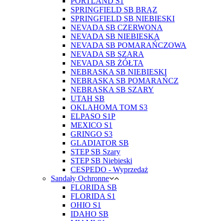
PORTLAND S1
SPRINGFIELD SB BRĄZ
SPRINGFIELD SB NIEBIESKI
NEVADA SB CZERWONA
NEVADA SB NIEBIESKA
NEVADA SB POMARAŃCZOWA
NEVADA SB SZARA
NEVADA SB ŻÓŁTA
NEBRASKA SB NIEBIESKI
NEBRASKA SB POMARAŃCZ
NEBRASKA SB SZARY
UTAH SB
OKLAHOMA TOM S3
ELPASO S1P
MEXICO S1
GRINGO S3
GLADIATOR SB
STEP SB Szary
STEP SB Niebieski
CESPEDO - Wyprzedaż
Sandały Ochronne
FLORIDA SB
FLORIDA S1
OHIO S1
IDAHO SB