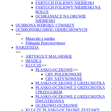
FARTUCH FOLIOWY NIEBIESKI
FARTUCH FOLIOWY NIEBIESKI NA
ROLCE
OCHRANIACZ NA OBUWIE
NIEBIESKI
OCHRONA WZROKU I TWARZY
OCHRONNIKI DRÓG ODDECHOWYCH
Maseczki z gumką
Półmaski Przeciwpyłowe
NARZĘDZIA
ARTYKUŁY MALARSKIE
IMADŁA
KLUCZE
PŁASKO-OCZKOWE
CRV POLEROWANE
CRV SATYNOWANE
PŁASKO-OCZKOWE Z GRZECHOTKĄ
PŁASKO-OCZKOWE Z GRZECHOTKĄ
I PRZEGUBEM
PŁASKO-OCZKOWE Z GRZECHOTKĄ
DWUSTRONNĄ
OCZKOWO-OCZKOWE
KLUCZE PŁASKO-OCZKOWE ZESTAWY