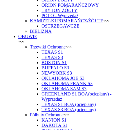
ORION POMARAŃCZOWY
TRYTON ŻÓŁTY
POLO - Wyprzedaż
KAMIZELKI POMARAŃCZ/ŻÓŁTE
OSTRZEGAWCZE
BIELIZNA
OBUWIE
Trzewiki Ochronne
TEXAS S1
TEXAS S3
BOSTON S1
BUFFALO S3
NEWYORK S3
OKLAHOMA JOE S3
OKLAHOMA FRANK S3
OKLAHOMA SAM S3
GREENLAND S1 BOA(ocieplany) -
Wyprzedaż
TEXAS S1 BOA (ocieplany)
TEXAS S3 BOA (ocieplany)
Półbuty Ochronne
KANION S1
DAKOTA S1