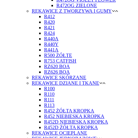
R472OG ZIELONE
RĘKAWICE Z TWORZYWA I GUMY
R412
R420
R421
R424
R440A
R440Y
R441A
R500 ŻÓŁTE
R753 CATFISH
RZ620 BOA
RZ626 BOA
RĘKAWICE SKÓRZANE
RĘKAWICE DZIANE I TKANE
R100
R110
R111
R113
R452 ŻÓŁTA KROPKA
R452 NIEBIESKA KROPKA
R452D NIEBIESKA KROPKA
R452D ŻÓŁTA KROPKA
RĘKAWICE OCIEPLANE