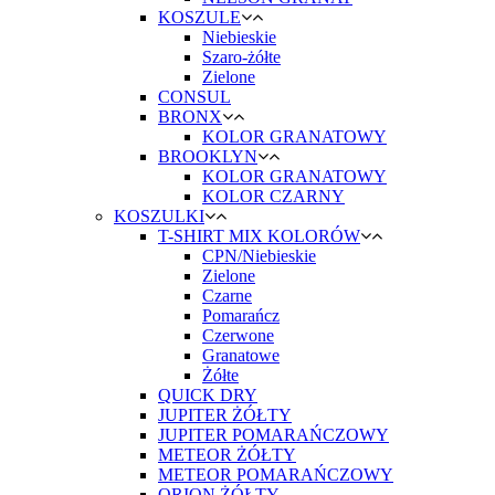
KOSZULE
Niebieskie
Szaro-żółte
Zielone
CONSUL
BRONX
KOLOR GRANATOWY
BROOKLYN
KOLOR GRANATOWY
KOLOR CZARNY
KOSZULKI
T-SHIRT MIX KOLORÓW
CPN/Niebieskie
Zielone
Czarne
Pomarańcz
Czerwone
Granatowe
Żółte
QUICK DRY
JUPITER ŻÓŁTY
JUPITER POMARAŃCZOWY
METEOR ŻÓŁTY
METEOR POMARAŃCZOWY
ORION ŻÓŁTY