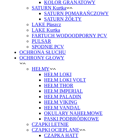
KOLOR GRANATOWY
SATURN Kurtka
SATURN POMARAŃCZOWY
SATURN ŻÓŁTY
LAKE Płaszcz
LAKE Kurtka
FARTUCH WODOODPORNY PCV
PULSAR
SPODNIE PCV
OCHRONA SŁUCHU
OCHRONY GŁOWY
HEŁMY
HEŁM LOKI
HEŁM LOKI VOLT
HEŁM THOR
HEŁM IMPERIAL
HEŁM PALADIN
HEŁM VIKING
HEŁM VANDAL
OKULARY NAHEŁMOWE
PASKI PODBRÓDKOWE
CZAPKI LETNIE
CZAPKI OCIEPLANE
CZAPKA HATT