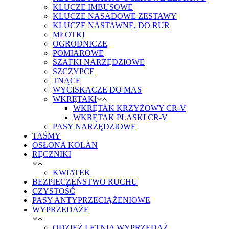
KLUCZE IMBUSOWE
KLUCZE NASADOWE ZESTAWY
KLUCZE NASTAWNE, DO RUR
MŁOTKI
OGRODNICZE
POMIAROWE
SZAFKI NARZĘDZIOWE
SZCZYPCE
TNĄCE
WYCISKACZE DO MAS
WKRĘTAKI
WKRĘTAK KRZYŻOWY CR-V
WKRĘTAK PŁASKI CR-V
PASY NARZĘDZIOWE
TAŚMY
OSŁONA KOLAN
RĘCZNIKI
KWIATEK
BEZPIECZEŃSTWO RUCHU
CZYSTOŚĆ
PASY ANTYPRZECIĄŻENIOWE
WYPRZEDAŻE
ODZIEŻ LETNIA WYPRZEDAŻ