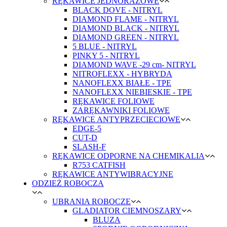
RĘKAWICE JEDNORAZOWE
BLACK DOVE - NITRYL
DIAMOND FLAME - NITRYL
DIAMOND BLACK - NITRYL
DIAMOND GREEN - NITRYL
5 BLUE - NITRYL
PINKY 5 - NITRYL
DIAMOND WAVE -29 cm- NITRYL
NITROFLEXX - HYBRYDA
NANOFLEXX BIAŁE - TPE
NANOFLEXX NIEBIESKIE - TPE
RĘKAWICE FOLIOWE
ZARĘKAWNIKI FOLIOWE
RĘKAWICE ANTYPRZECIECIOWE
EDGE-5
CUT-D
SLASH-F
RĘKAWICE ODPORNE NA CHEMIKALIA
R753 CATFISH
RĘKAWICE ANTYWIBRACYJNE
ODZIEŻ ROBOCZA
UBRANIA ROBOCZE
GLADIATOR CIEMNOSZARY
BLUZA