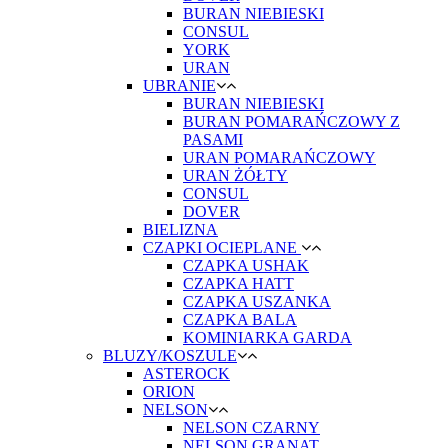
BURAN NIEBIESKI
CONSUL
YORK
URAN
UBRANIE
BURAN NIEBIESKI
BURAN POMARAŃCZOWY Z
PASAMI
URAN POMARAŃCZOWY
URAN ŻÓŁTY
CONSUL
DOVER
BIELIZNA
CZAPKI OCIEPLANE
CZAPKA USHAK
CZAPKA HATT
CZAPKA USZANKA
CZAPKA BALA
KOMINIARKA GARDA
BLUZY/KOSZULE
ASTEROCK
ORION
NELSON
NELSON CZARNY
NELSON GRANAT