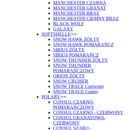
MANCHESTER CZARNA
MANCHESTER GRANAT
MANCHESTER BRĄZ
MANCHESTER CIEMNY BRĄZ
BLACK WOLF
GALAXY
SOFTSHELLE
SNOW HAWK ŻÓŁTY
SNOW HAWK POMARAŃCZ
SIRIUS ŻÓŁTY
SIRIUS POMARAŃCZ
SNOW THUNDER ŻÓŁTY
SNOW THUNDER
POMARAŃCZOWY
ORION ŻÓŁTY
SNOW CRUISER
SNOW TRACE Czerwony
SNOW TRACE Czarny
POLARY
CONSUL CZARNO-
POMARAŃCZOWY
CONSUL CZARNO - CZERWONY
CONSUL GRANATOWO-
CZERWONY
CONSUL SZARO -