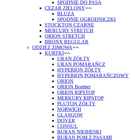
SPODNIE DO PASA
CEZAR ZIELONY
BLUZA
SPODNIE OGRODNICZKI
STOCKTON CZARNE
MERCURY STRETCH
ORION STRETCH
BRONX REGULAR
ODZIEŻ ZIMOWA
KURTKI
URAN ŻÓŁTY
URAN POMARAŃCZ
HYPERION ŻÓŁTY
HYPERION POMARAŃCZOWY
ORION
ORION Bomber
ORION RIPSTOP
MERKURY RIPSTOP
PLUTON ŻÓŁTY
NORWICH
GLASGOW
DOVER
CONSUL
BURAN NIEBIESKI
BURAN POM Z PASAMI