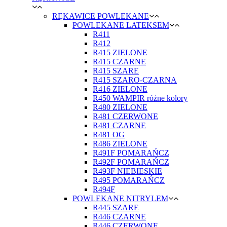
RĘKAWICE POWLEKANE
POWLEKANE LATEKSEM
R411
R412
R415 ZIELONE
R415 CZARNE
R415 SZARE
R415 SZARO-CZARNA
R416 ZIELONE
R450 WAMPIR różne kolory
R480 ZIELONE
R481 CZERWONE
R481 CZARNE
R481 OG
R486 ZIELONE
R491F POMARAŃCZ
R492F POMARAŃCZ
R493F NIEBIESKIE
R495 POMARAŃCZ
R494F
POWLEKANE NITRYLEM
R445 SZARE
R446 CZARNE
R446 CZERWONE