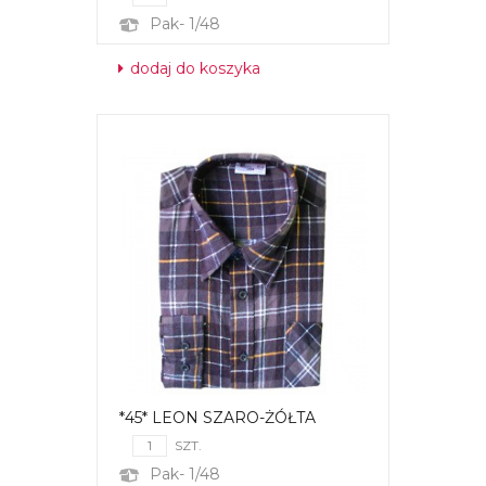
Pak- 1/48
dodaj do koszyka
*45* LEON SZARO-ŻÓŁTA
SZT.
Pak- 1/48