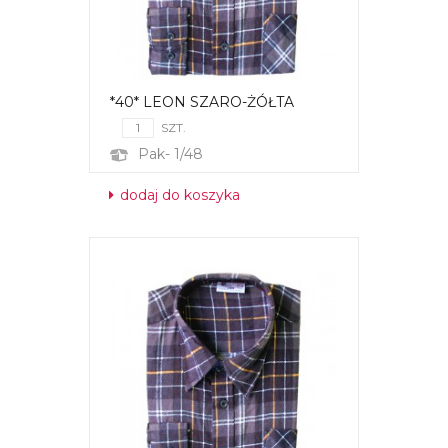
*40* LEON SZARO-ŻÓŁTA
SZT.
Pak- 1/48
dodaj do koszyka