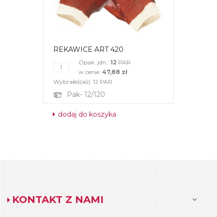
REKAWICE ART 420
Opak. jdn.:
12
PAR
w cenie:
47,88 zł
Wybrałeś(aś):
12
PAR
Pak- 12/120
dodaj do koszyka
KONTAKT Z NAMI