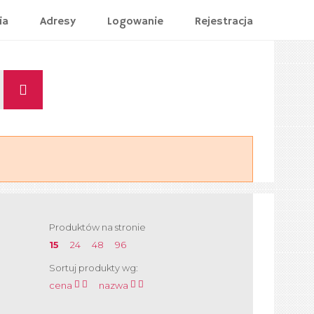
ia
Adresy
Logowanie
Rejestracja
Produktów na stronie
15
24
48
96
Sortuj produkty wg:
cena
nazwa