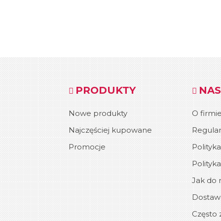
PRODUKTY
NAS
Nowe produkty
O firmi
Najczęściej kupowane
Regula
Promocje
Polityk
Polityk
Jak do n
Dostawa
Często 