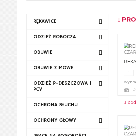
PRO
RĘKAWICE
ODZIEŻ ROBOCZA
OBUWIE
REKA
OBUWIE ZIMOWE
Wybrał
ODZIEŻ P-DESZCZOWA I
PCV
P
dod
OCHRONA SŁUCHU
OCHRONY GŁOWY
PRACE NA WYSOKOŚCI