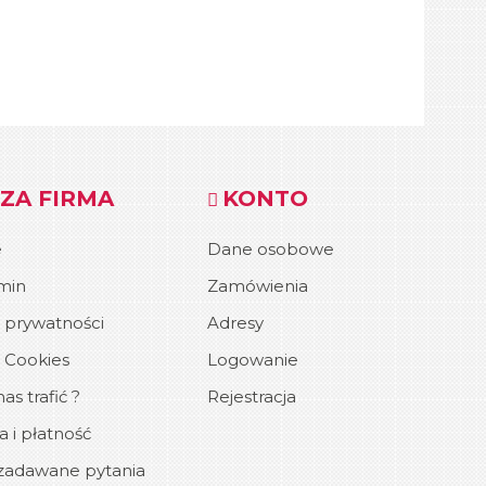
ZA FIRMA
KONTO
e
Dane osobowe
min
Zamówienia
a prywatności
Adresy
a Cookies
Logowanie
as trafić ?
Rejestracja
 i płatność
zadawane pytania