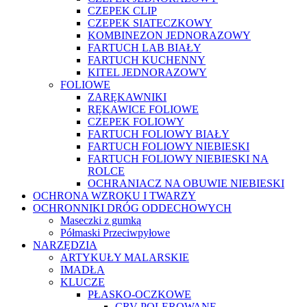
CZEPEK CLIP
CZEPEK SIATECZKOWY
KOMBINEZON JEDNORAZOWY
FARTUCH LAB BIAŁY
FARTUCH KUCHENNY
KITEL JEDNORAZOWY
FOLIOWE
ZARĘKAWNIKI
RĘKAWICE FOLIOWE
CZEPEK FOLIOWY
FARTUCH FOLIOWY BIAŁY
FARTUCH FOLIOWY NIEBIESKI
FARTUCH FOLIOWY NIEBIESKI NA
ROLCE
OCHRANIACZ NA OBUWIE NIEBIESKI
OCHRONA WZROKU I TWARZY
OCHRONNIKI DRÓG ODDECHOWYCH
Maseczki z gumką
Półmaski Przeciwpyłowe
NARZĘDZIA
ARTYKUŁY MALARSKIE
IMADŁA
KLUCZE
PŁASKO-OCZKOWE
CRV POLEROWANE