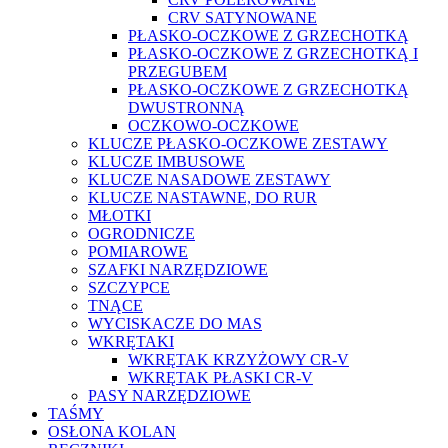
CRV SATYNOWANE
PŁASKO-OCZKOWE Z GRZECHOTKĄ
PŁASKO-OCZKOWE Z GRZECHOTKĄ I
PRZEGUBEM
PŁASKO-OCZKOWE Z GRZECHOTKĄ
DWUSTRONNĄ
OCZKOWO-OCZKOWE
KLUCZE PŁASKO-OCZKOWE ZESTAWY
KLUCZE IMBUSOWE
KLUCZE NASADOWE ZESTAWY
KLUCZE NASTAWNE, DO RUR
MŁOTKI
OGRODNICZE
POMIAROWE
SZAFKI NARZĘDZIOWE
SZCZYPCE
TNĄCE
WYCISKACZE DO MAS
WKRĘTAKI
WKRĘTAK KRZYŻOWY CR-V
WKRĘTAK PŁASKI CR-V
PASY NARZĘDZIOWE
TAŚMY
OSŁONA KOLAN