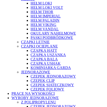
HEŁM LOKI
HEŁM LOKI VOLT
HEŁM THOR
HEŁM IMPERIAL
HEŁM PALADIN
HEŁM VIKING
HEŁM VANDAL
OKULARY NAHEŁMOWE
PASKI PODBRÓDKOWE
CZAPKI LETNIE
CZAPKI OCIEPLANE
CZAPKA HATT
CZAPKA USZANKA
CZAPKA BALA
CZAPKA USHAK
KOMINIARKA GARDA
JEDNORAZOWE
CZEPEK JEDNORAZOWY
CZEPEK CLIP
CZEPEK SIATECZKOWY
CZEPEK FOLIOWY
PRACE NA WYSOKOŚCI
WYROBY JEDNORAZOWE
Z POLIPROPYLENU
CZEPEK JEDNORAZOWY