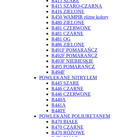
R415 SZARE
R415 SZARO-CZARNA
R416 ZIELONE
R450 WAMPIR różne kolory
R480 ZIELONE
R481 CZERWONE
R481 CZARNE
R481 OG
R486 ZIELONE
R491F POMARAŃCZ
R492F POMARAŃCZ
R493F NIEBIESKIE
R495 POMARAŃCZ
R494F
POWLEKANE NITRYLEM
R445 SZARE
R446 CZARNE
R446 CZERWONE
R440A
R441A
R440Y
POWLEKANE POLIURETANEM
R470 BIAŁE
R470 CZARNE
R470 RÓŻOWE