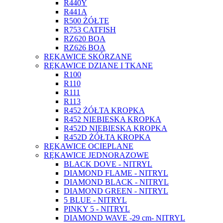
R440Y
R441A
R500 ŻÓŁTE
R753 CATFISH
RZ620 BOA
RZ626 BOA
RĘKAWICE SKÓRZANE
RĘKAWICE DZIANE I TKANE
R100
R110
R111
R113
R452 ŻÓŁTA KROPKA
R452 NIEBIESKA KROPKA
R452D NIEBIESKA KROPKA
R452D ŻÓŁTA KROPKA
RĘKAWICE OCIEPLANE
RĘKAWICE JEDNORAZOWE
BLACK DOVE - NITRYL
DIAMOND FLAME - NITRYL
DIAMOND BLACK - NITRYL
DIAMOND GREEN - NITRYL
5 BLUE - NITRYL
PINKY 5 - NITRYL
DIAMOND WAVE -29 cm- NITRYL