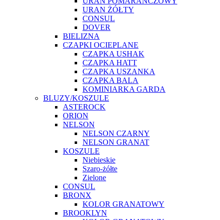
URAN POMARAŃCZOWY
URAN ŻÓŁTY
CONSUL
DOVER
BIELIZNA
CZAPKI OCIEPLANE
CZAPKA USHAK
CZAPKA HATT
CZAPKA USZANKA
CZAPKA BALA
KOMINIARKA GARDA
BLUZY/KOSZULE
ASTEROCK
ORION
NELSON
NELSON CZARNY
NELSON GRANAT
KOSZULE
Niebieskie
Szaro-żółte
Zielone
CONSUL
BRONX
KOLOR GRANATOWY
BROOKLYN