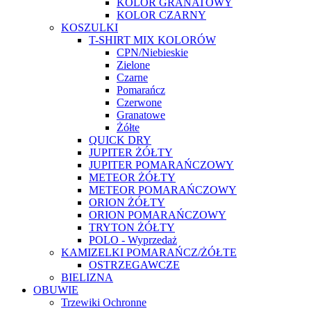
KOLOR GRANATOWY
KOLOR CZARNY
KOSZULKI
T-SHIRT MIX KOLORÓW
CPN/Niebieskie
Zielone
Czarne
Pomarańcz
Czerwone
Granatowe
Żółte
QUICK DRY
JUPITER ŻÓŁTY
JUPITER POMARAŃCZOWY
METEOR ŻÓŁTY
METEOR POMARAŃCZOWY
ORION ŻÓŁTY
ORION POMARAŃCZOWY
TRYTON ŻÓŁTY
POLO - Wyprzedaż
KAMIZELKI POMARAŃCZ/ŻÓŁTE
OSTRZEGAWCZE
BIELIZNA
OBUWIE
Trzewiki Ochronne