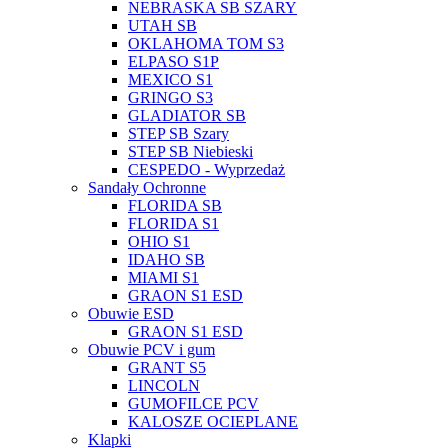
NEBRASKA SB SZARY
UTAH SB
OKLAHOMA TOM S3
ELPASO S1P
MEXICO S1
GRINGO S3
GLADIATOR SB
STEP SB Szary
STEP SB Niebieski
CESPEDO - Wyprzedaż
Sandały Ochronne
FLORIDA SB
FLORIDA S1
OHIO S1
IDAHO SB
MIAMI S1
GRAON S1 ESD
Obuwie ESD
GRAON S1 ESD
Obuwie PCV i gum
GRANT S5
LINCOLN
GUMOFILCE PCV
KALOSZE OCIEPLANE
Klapki