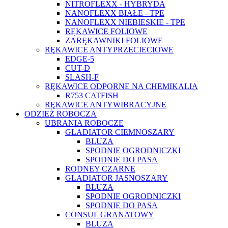
NITROFLEXX - HYBRYDA
NANOFLEXX BIAŁE - TPE
NANOFLEXX NIEBIESKIE - TPE
RĘKAWICE FOLIOWE
ZARĘKAWNIKI FOLIOWE
RĘKAWICE ANTYPRZECIECIOWE
EDGE-5
CUT-D
SLASH-F
RĘKAWICE ODPORNE NA CHEMIKALIA
R753 CATFISH
RĘKAWICE ANTYWIBRACYJNE
ODZIEŻ ROBOCZA
UBRANIA ROBOCZE
GLADIATOR CIEMNOSZARY
BLUZA
SPODNIE OGRODNICZKI
SPODNIE DO PASA
RODNEY CZARNE
GLADIATOR JASNOSZARY
BLUZA
SPODNIE OGRODNICZKI
SPODNIE DO PASA
CONSUL GRANATOWY
BLUZA