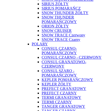
SIRIUS ŻÓŁTY
SIRIUS POMARAŃCZ
SNOW THUNDER ŻÓŁTY
SNOW THUNDER
POMARAŃCZOWY
ORION ŻÓŁTY
SNOW CRUISER
SNOW TRACE Czerwony
SNOW TRACE Czarny
POLARY
CONSUL CZARNO-
POMARAŃCZOWY
CONSUL CZARNO - CZERWONY
CONSUL GRANATOWO-
CZERWONY
CONSUL SZARO -
POMARAŃCZOWY
KEPLER POMARAŃCZOWY
KEPLER ŻÓŁTY
PREFECT GRANATOWY
PREFECT CZARNY
TERMI GRANATOWY
TERMI CZARNY
TANGER GRANATOWY
TANGER CZARNY