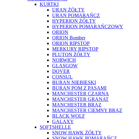
KURTKI
URAN ŻÓŁTY
URAN POMARAŃCZ
HYPERION ŻÓŁTY
HYPERION POMARAŃCZOWY
ORION
ORION Bomber
ORION RIPSTOP
MERKURY RIPSTOP
PLUTON ŻÓŁTY
NORWICH
GLASGOW
DOVER
CONSUL
BURAN NIEBIESKI
BURAN POM Z PASAMI
MANCHESTER CZARNA
MANCHESTER GRANAT
MANCHESTER BRĄZ
MANCHESTER CIEMNY BRĄZ
BLACK WOLF
GALAXY
SOFTSHELLE
SNOW HAWK ŻÓŁTY
SNOW HAWK POMARAŃCZ