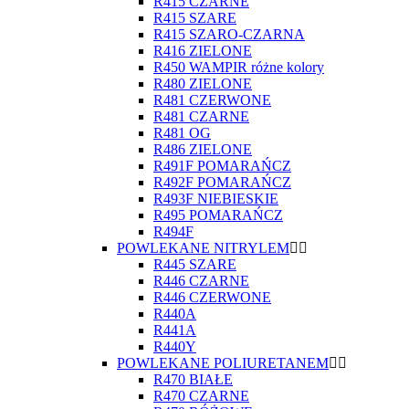
R415 CZARNE
R415 SZARE
R415 SZARO-CZARNA
R416 ZIELONE
R450 WAMPIR różne kolory
R480 ZIELONE
R481 CZERWONE
R481 CZARNE
R481 OG
R486 ZIELONE
R491F POMARAŃCZ
R492F POMARAŃCZ
R493F NIEBIESKIE
R495 POMARAŃCZ
R494F
POWLEKANE NITRYLEM
R445 SZARE
R446 CZARNE
R446 CZERWONE
R440A
R441A
R440Y
POWLEKANE POLIURETANEM
R470 BIAŁE
R470 CZARNE