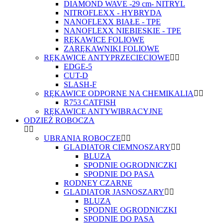
DIAMOND WAVE -29 cm- NITRYL
NITROFLEXX - HYBRYDA
NANOFLEXX BIAŁE - TPE
NANOFLEXX NIEBIESKIE - TPE
RĘKAWICE FOLIOWE
ZARĘKAWNIKI FOLIOWE
RĘKAWICE ANTYPRZECIECIOWE
EDGE-5
CUT-D
SLASH-F
RĘKAWICE ODPORNE NA CHEMIKALIA
R753 CATFISH
RĘKAWICE ANTYWIBRACYJNE
ODZIEŻ ROBOCZA
UBRANIA ROBOCZE
GLADIATOR CIEMNOSZARY
BLUZA
SPODNIE OGRODNICZKI
SPODNIE DO PASA
RODNEY CZARNE
GLADIATOR JASNOSZARY
BLUZA
SPODNIE OGRODNICZKI
SPODNIE DO PASA