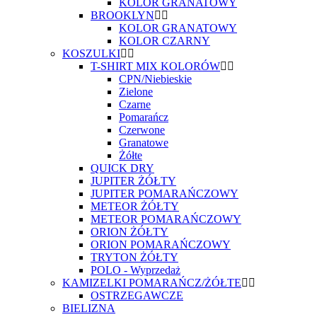
KOLOR GRANATOWY
BROOKLYN
KOLOR GRANATOWY
KOLOR CZARNY
KOSZULKI
T-SHIRT MIX KOLORÓW
CPN/Niebieskie
Zielone
Czarne
Pomarańcz
Czerwone
Granatowe
Żółte
QUICK DRY
JUPITER ŻÓŁTY
JUPITER POMARAŃCZOWY
METEOR ŻÓŁTY
METEOR POMARAŃCZOWY
ORION ŻÓŁTY
ORION POMARAŃCZOWY
TRYTON ŻÓŁTY
POLO - Wyprzedaż
KAMIZELKI POMARAŃCZ/ŻÓŁTE
OSTRZEGAWCZE
BIELIZNA