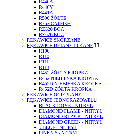
R440A
R440Y
R441A
R500 ŻÓŁTE
R753 CATFISH
RZ620 BOA
RZ626 BOA
RĘKAWICE SKÓRZANE
RĘKAWICE DZIANE I TKANE
R100
R110
R111
R113
R452 ŻÓŁTA KROPKA
R452 NIEBIESKA KROPKA
R452D NIEBIESKA KROPKA
R452D ŻÓŁTA KROPKA
RĘKAWICE OCIEPLANE
RĘKAWICE JEDNORAZOWE
BLACK DOVE - NITRYL
DIAMOND FLAME - NITRYL
DIAMOND BLACK - NITRYL
DIAMOND GREEN - NITRYL
5 BLUE - NITRYL
PINKY 5 - NITRYL