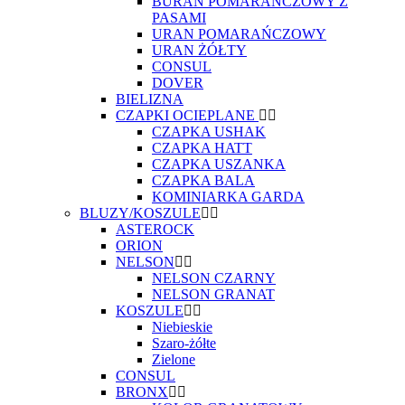
BURAN POMARAŃCZOWY Z
PASAMI
URAN POMARAŃCZOWY
URAN ŻÓŁTY
CONSUL
DOVER
BIELIZNA
CZAPKI OCIEPLANE
CZAPKA USHAK
CZAPKA HATT
CZAPKA USZANKA
CZAPKA BALA
KOMINIARKA GARDA
BLUZY/KOSZULE
ASTEROCK
ORION
NELSON
NELSON CZARNY
NELSON GRANAT
KOSZULE
Niebieskie
Szaro-żółte
Zielone
CONSUL
BRONX