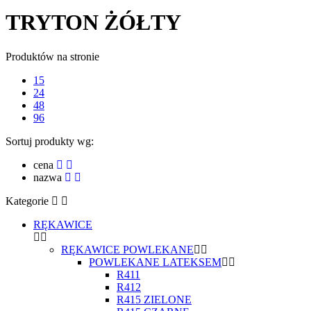
TRYTON ŻÓŁTY
Produktów na stronie
15
24
48
96
Sortuj produkty wg:
cena
nazwa
Kategorie
RĘKAWICE
RĘKAWICE POWLEKANE
POWLEKANE LATEKSEM
R411
R412
R415 ZIELONE