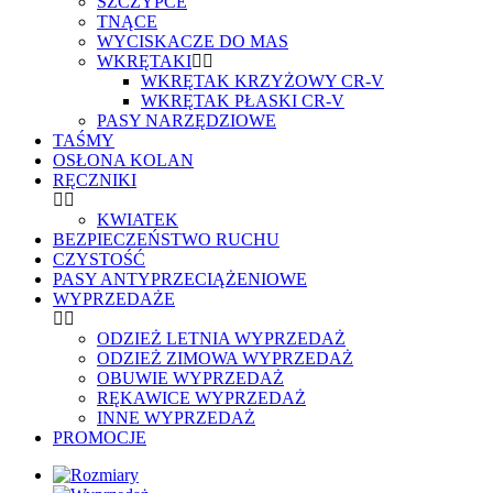
SZCZYPCE
TNĄCE
WYCISKACZE DO MAS
WKRĘTAKI
WKRĘTAK KRZYŻOWY CR-V
WKRĘTAK PŁASKI CR-V
PASY NARZĘDZIOWE
TAŚMY
OSŁONA KOLAN
RĘCZNIKI
KWIATEK
BEZPIECZEŃSTWO RUCHU
CZYSTOŚĆ
PASY ANTYPRZECIĄŻENIOWE
WYPRZEDAŻE
ODZIEŻ LETNIA WYPRZEDAŻ
ODZIEŻ ZIMOWA WYPRZEDAŻ
OBUWIE WYPRZEDAŻ
RĘKAWICE WYPRZEDAŻ
INNE WYPRZEDAŻ
PROMOCJE