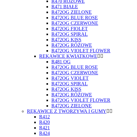
R470 RÓŻOWE
R471 BIAŁE
R472OG ZIELONE
R472OG BLUE ROSE
R472OG CZERWONE
R472OG FIOLET
R472OG SPIRAL
R472OG KISS
R472OG RÓŻOWE
R472OG VIOLET FLOWER
REKAWICE KWIATKOWE
R481 OG
R472OG BLUE ROSE
R472OG CZERWONE
R472OG VIOLET
R472OG SPIRAL
R472OG KISS
R472OG RÓŻOWE
R472OG VIOLET FLOWER
R472OG ZIELONE
RĘKAWICE Z TWORZYWA I GUMY
R412
R420
R421
R424