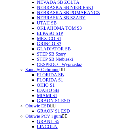
NEVADA SB ŻÓŁTA
NEBRASKA SB NIEBIESKI
NEBRASKA SB POMARAŃCZ
NEBRASKA SB SZARY
UTAH SB
OKLAHOMA TOM S3
ELPASO S1P
MEXICO S1
GRINGO S3
GLADIATOR SB
STEP SB Szary
STEP SB Niebieski
CESPEDO - Wyprzedaż
Sandały Ochronne
FLORIDA SB
FLORIDA S1
OHIO S1
IDAHO SB
MIAMI S1
GRAON S1 ESD
Obuwie ESD
GRAON S1 ESD
Obuwie PCV i gum
GRANT S5
LINCOLN