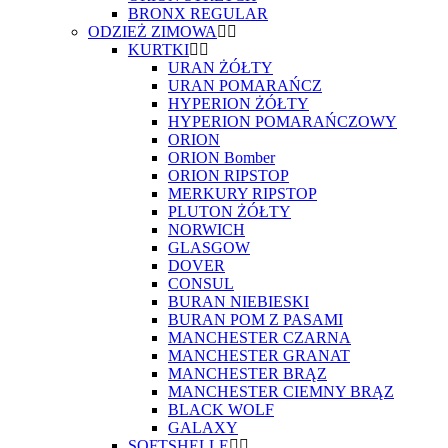
BRONX REGULAR
ODZIEŻ ZIMOWA
KURTKI
URAN ŻÓŁTY
URAN POMARAŃCZ
HYPERION ŻÓŁTY
HYPERION POMARAŃCZOWY
ORION
ORION Bomber
ORION RIPSTOP
MERKURY RIPSTOP
PLUTON ŻÓŁTY
NORWICH
GLASGOW
DOVER
CONSUL
BURAN NIEBIESKI
BURAN POM Z PASAMI
MANCHESTER CZARNA
MANCHESTER GRANAT
MANCHESTER BRĄZ
MANCHESTER CIEMNY BRĄZ
BLACK WOLF
GALAXY
SOFTSHELLE