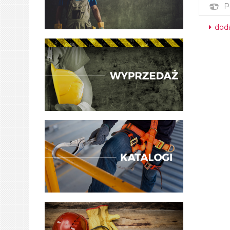
P
doda