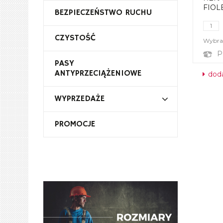
FIOL
BEZPIECZEŃSTWO RUCHU
CZYSTOŚĆ
Wybrał
P
PASY
ANTYPRZECIĄŻENIOWE
doda
WYPRZEDAŻE
PROMOCJE