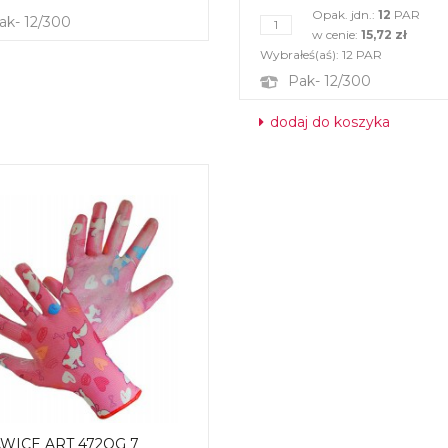
Opak. jdn.:
12
PAR
ak- 12/300
w cenie:
15,72 zł
Wybrałeś(aś):
12
PAR
Pak- 12/300
dodaj do koszyka
WICE ART 472OG 7