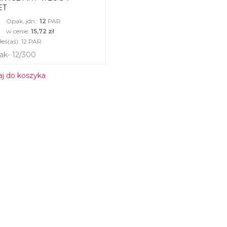
ET
Opak. jdn.:
12
PAR
w cenie:
15,72 zł
eś(aś):
12
PAR
ak- 12/300
j do koszyka