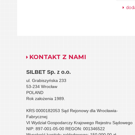
doda
KONTAKT Z NAMI
SILBET
Sp. z o.o.
ul. Grabiszyńska 233
53-234 Wrocław
POLAND
Rok założenia 1989.
KRS 0000182053 Sąd Rejonowy dla Wrocławia-
Fabrycznej
VI Wydział Gospodarczy Krajowego Rejestru Sądowego
NIP: 897-001-05-00 REGON: 001346522
Wysokość kapitału zakładowego: 150.000,00 zł.