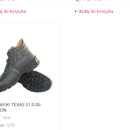
j do koszyka
dodaj do koszyka
IKI TEXAS S1 R.36-
TON
PAR
ak- 1/10