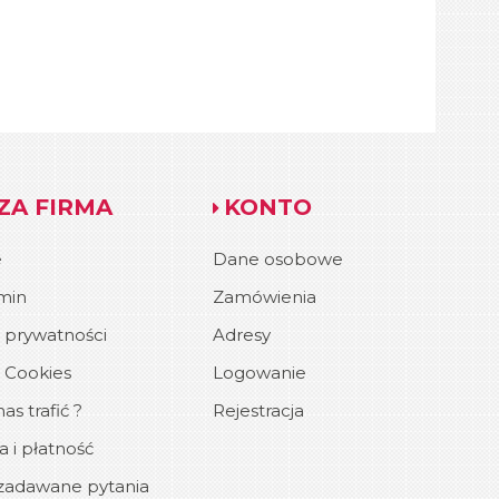
ZA FIRMA
KONTO
e
Dane osobowe
min
Zamówienia
a prywatności
Adresy
a Cookies
Logowanie
as trafić ?
Rejestracja
 i płatność
zadawane pytania