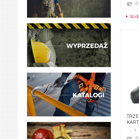
P
doda
TRZEW
KAR
P