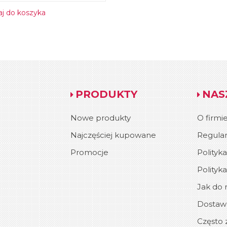
j do koszyka
PRODUKTY
NAS
Nowe produkty
O firmi
Najczęściej kupowane
Regula
Promocje
Polityk
Polityk
Jak do n
Dostawa
Często 