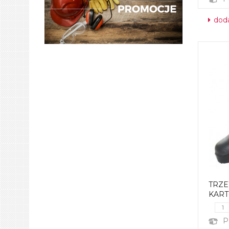
doda
TRZEW
KAR
P