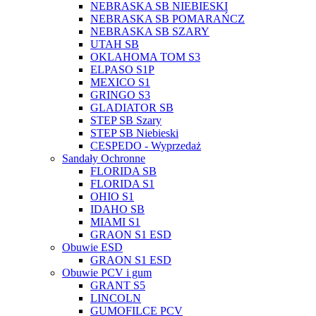
NEBRASKA SB NIEBIESKI
NEBRASKA SB POMARAŃCZ
NEBRASKA SB SZARY
UTAH SB
OKLAHOMA TOM S3
ELPASO S1P
MEXICO S1
GRINGO S3
GLADIATOR SB
STEP SB Szary
STEP SB Niebieski
CESPEDO - Wyprzedaż
Sandały Ochronne
FLORIDA SB
FLORIDA S1
OHIO S1
IDAHO SB
MIAMI S1
GRAON S1 ESD
Obuwie ESD
GRAON S1 ESD
Obuwie PCV i gum
GRANT S5
LINCOLN
GUMOFILCE PCV