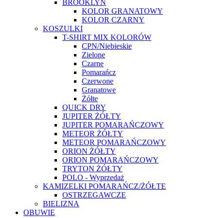
BROOKLYN
KOLOR GRANATOWY
KOLOR CZARNY
KOSZULKI
T-SHIRT MIX KOLORÓW
CPN/Niebieskie
Zielone
Czarne
Pomarańcz
Czerwone
Granatowe
Żółte
QUICK DRY
JUPITER ŻÓŁTY
JUPITER POMARAŃCZOWY
METEOR ŻÓŁTY
METEOR POMARAŃCZOWY
ORION ŻÓŁTY
ORION POMARAŃCZOWY
TRYTON ŻÓŁTY
POLO - Wyprzedaż
KAMIZELKI POMARAŃCZ/ŻÓŁTE
OSTRZEGAWCZE
BIELIZNA
OBUWIE