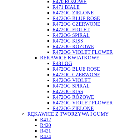
R470 RÓŻOWE
R471 BIAŁE
R472OG ZIELONE
R472OG BLUE ROSE
R472OG CZERWONE
R472OG FIOLET
R472OG SPIRAL
R472OG KISS
R472OG RÓŻOWE
R472OG VIOLET FLOWER
REKAWICE KWIATKOWE
R481 OG
R472OG BLUE ROSE
R472OG CZERWONE
R472OG VIOLET
R472OG SPIRAL
R472OG KISS
R472OG RÓŻOWE
R472OG VIOLET FLOWER
R472OG ZIELONE
RĘKAWICE Z TWORZYWA I GUMY
R412
R420
R421
R424