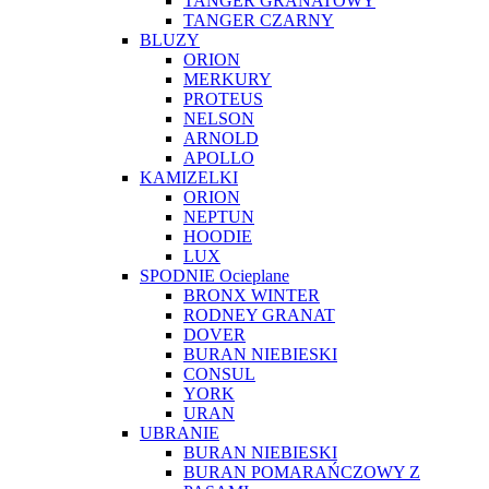
TANGER GRANATOWY
TANGER CZARNY
BLUZY
ORION
MERKURY
PROTEUS
NELSON
ARNOLD
APOLLO
KAMIZELKI
ORION
NEPTUN
HOODIE
LUX
SPODNIE Ocieplane
BRONX WINTER
RODNEY GRANAT
DOVER
BURAN NIEBIESKI
CONSUL
YORK
URAN
UBRANIE
BURAN NIEBIESKI
BURAN POMARAŃCZOWY Z