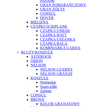
PASAMI
URAN POMARAŃCZOWY
URAN ŻÓŁTY
CONSUL
DOVER
BIELIZNA
CZAPKI OCIEPLANE
CZAPKA USHAK
CZAPKA HATT
CZAPKA USZANKA
CZAPKA BALA
KOMINIARKA GARDA
BLUZY/KOSZULE
ASTEROCK
ORION
NELSON
NELSON CZARNY
NELSON GRANAT
KOSZULE
Niebieskie
Szaro-żółte
Zielone
CONSUL
BRONX
KOLOR GRANATOWY