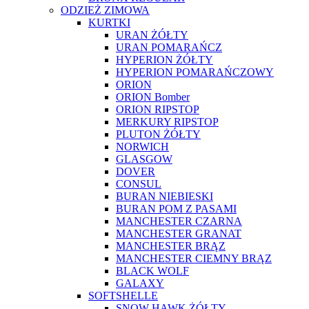
ODZIEŻ ZIMOWA
KURTKI
URAN ŻÓŁTY
URAN POMARAŃCZ
HYPERION ŻÓŁTY
HYPERION POMARAŃCZOWY
ORION
ORION Bomber
ORION RIPSTOP
MERKURY RIPSTOP
PLUTON ŻÓŁTY
NORWICH
GLASGOW
DOVER
CONSUL
BURAN NIEBIESKI
BURAN POM Z PASAMI
MANCHESTER CZARNA
MANCHESTER GRANAT
MANCHESTER BRĄZ
MANCHESTER CIEMNY BRĄZ
BLACK WOLF
GALAXY
SOFTSHELLE
SNOW HAWK ŻÓŁTY