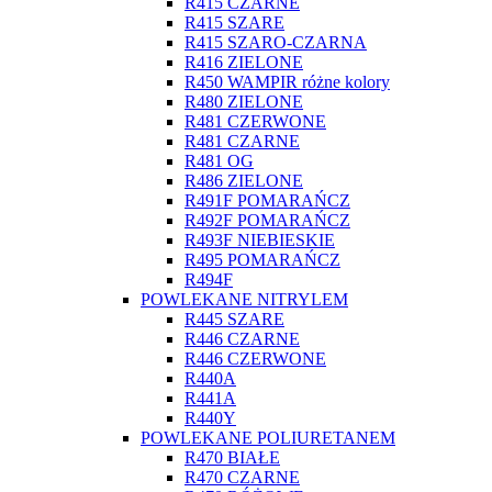
R415 CZARNE
R415 SZARE
R415 SZARO-CZARNA
R416 ZIELONE
R450 WAMPIR różne kolory
R480 ZIELONE
R481 CZERWONE
R481 CZARNE
R481 OG
R486 ZIELONE
R491F POMARAŃCZ
R492F POMARAŃCZ
R493F NIEBIESKIE
R495 POMARAŃCZ
R494F
POWLEKANE NITRYLEM
R445 SZARE
R446 CZARNE
R446 CZERWONE
R440A
R441A
R440Y
POWLEKANE POLIURETANEM
R470 BIAŁE
R470 CZARNE