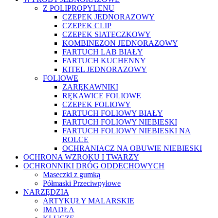
Z POLIPROPYLENU
CZEPEK JEDNORAZOWY
CZEPEK CLIP
CZEPEK SIATECZKOWY
KOMBINEZON JEDNORAZOWY
FARTUCH LAB BIAŁY
FARTUCH KUCHENNY
KITEL JEDNORAZOWY
FOLIOWE
ZARĘKAWNIKI
RĘKAWICE FOLIOWE
CZEPEK FOLIOWY
FARTUCH FOLIOWY BIAŁY
FARTUCH FOLIOWY NIEBIESKI
FARTUCH FOLIOWY NIEBIESKI NA
ROLCE
OCHRANIACZ NA OBUWIE NIEBIESKI
OCHRONA WZROKU I TWARZY
OCHRONNIKI DRÓG ODDECHOWYCH
Maseczki z gumką
Półmaski Przeciwpyłowe
NARZĘDZIA
ARTYKUŁY MALARSKIE
IMADŁA