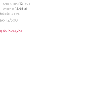
Opak. jdn.:
12
PAR
w cenie:
15,48 zł
eś(aś):
12
PAR
ak- 12/300
j do koszyka