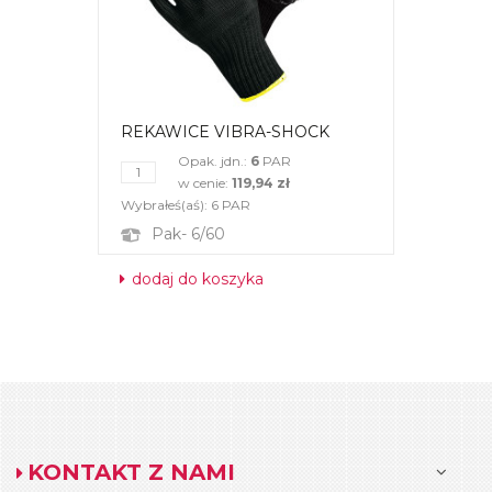
REKAWICE VIBRA-SHOCK
Opak. jdn.:
6
PAR
w cenie:
119,94 zł
Wybrałeś(aś):
6
PAR
Pak- 6/60
dodaj do koszyka
KONTAKT Z NAMI