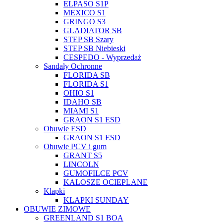
ELPASO S1P
MEXICO S1
GRINGO S3
GLADIATOR SB
STEP SB Szary
STEP SB Niebieski
CESPEDO - Wyprzedaż
Sandały Ochronne
FLORIDA SB
FLORIDA S1
OHIO S1
IDAHO SB
MIAMI S1
GRAON S1 ESD
Obuwie ESD
GRAON S1 ESD
Obuwie PCV i gum
GRANT S5
LINCOLN
GUMOFILCE PCV
KALOSZE OCIEPLANE
Klapki
KLAPKI SUNDAY
OBUWIE ZIMOWE
GREENLAND S1 BOA