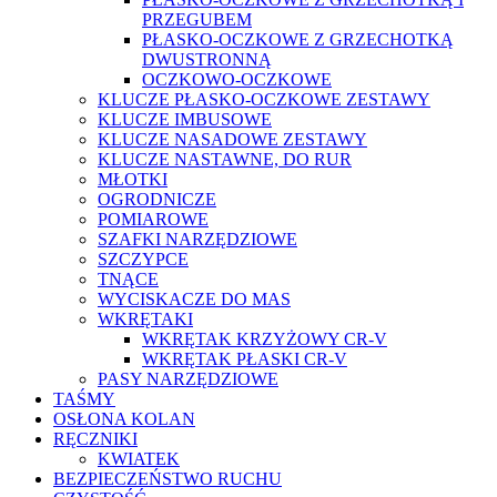
PRZEGUBEM
PŁASKO-OCZKOWE Z GRZECHOTKĄ
DWUSTRONNĄ
OCZKOWO-OCZKOWE
KLUCZE PŁASKO-OCZKOWE ZESTAWY
KLUCZE IMBUSOWE
KLUCZE NASADOWE ZESTAWY
KLUCZE NASTAWNE, DO RUR
MŁOTKI
OGRODNICZE
POMIAROWE
SZAFKI NARZĘDZIOWE
SZCZYPCE
TNĄCE
WYCISKACZE DO MAS
WKRĘTAKI
WKRĘTAK KRZYŻOWY CR-V
WKRĘTAK PŁASKI CR-V
PASY NARZĘDZIOWE
TAŚMY
OSŁONA KOLAN
RĘCZNIKI
KWIATEK
BEZPIECZEŃSTWO RUCHU