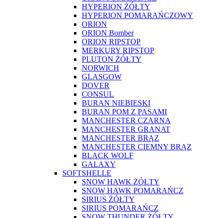
HYPERION ŻÓŁTY
HYPERION POMARAŃCZOWY
ORION
ORION Bomber
ORION RIPSTOP
MERKURY RIPSTOP
PLUTON ŻÓŁTY
NORWICH
GLASGOW
DOVER
CONSUL
BURAN NIEBIESKI
BURAN POM Z PASAMI
MANCHESTER CZARNA
MANCHESTER GRANAT
MANCHESTER BRĄZ
MANCHESTER CIEMNY BRĄZ
BLACK WOLF
GALAXY
SOFTSHELLE
SNOW HAWK ŻÓŁTY
SNOW HAWK POMARAŃCZ
SIRIUS ŻÓŁTY
SIRIUS POMARAŃCZ
SNOW THUNDER ŻÓŁTY