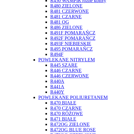
R450 WAMPIR różne kolory
R480 ZIELONE
R481 CZERWONE
R481 CZARNE
R481 OG
R486 ZIELONE
R491F POMARAŃCZ
R492F POMARAŃCZ
R493F NIEBIESKIE
R495 POMARAŃCZ
R494F
POWLEKANE NITRYLEM
R445 SZARE
R446 CZARNE
R446 CZERWONE
R440A
R441A
R440Y
POWLEKANE POLIURETANEM
R470 BIAŁE
R470 CZARNE
R470 RÓŻOWE
R471 BIAŁE
R472OG ZIELONE
R472OG BLUE ROSE