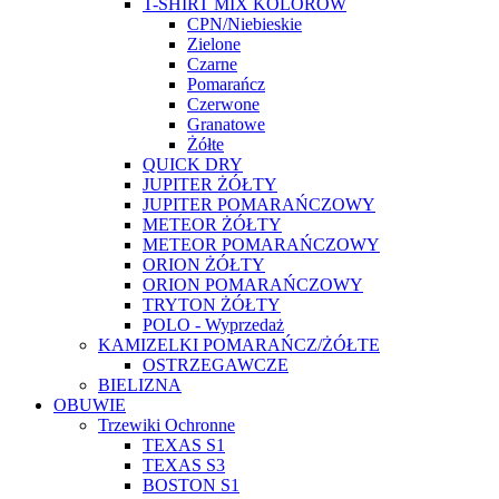
T-SHIRT MIX KOLORÓW
CPN/Niebieskie
Zielone
Czarne
Pomarańcz
Czerwone
Granatowe
Żółte
QUICK DRY
JUPITER ŻÓŁTY
JUPITER POMARAŃCZOWY
METEOR ŻÓŁTY
METEOR POMARAŃCZOWY
ORION ŻÓŁTY
ORION POMARAŃCZOWY
TRYTON ŻÓŁTY
POLO - Wyprzedaż
KAMIZELKI POMARAŃCZ/ŻÓŁTE
OSTRZEGAWCZE
BIELIZNA
OBUWIE
Trzewiki Ochronne
TEXAS S1
TEXAS S3
BOSTON S1