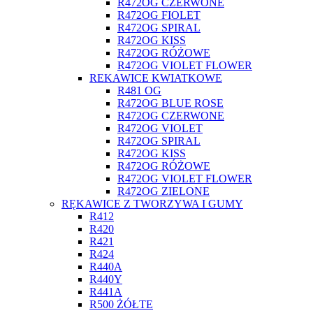
R472OG CZERWONE
R472OG FIOLET
R472OG SPIRAL
R472OG KISS
R472OG RÓŻOWE
R472OG VIOLET FLOWER
REKAWICE KWIATKOWE
R481 OG
R472OG BLUE ROSE
R472OG CZERWONE
R472OG VIOLET
R472OG SPIRAL
R472OG KISS
R472OG RÓŻOWE
R472OG VIOLET FLOWER
R472OG ZIELONE
RĘKAWICE Z TWORZYWA I GUMY
R412
R420
R421
R424
R440A
R440Y
R441A
R500 ŻÓŁTE