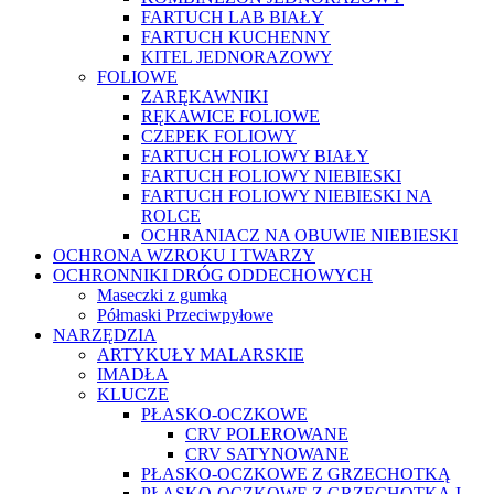
FARTUCH LAB BIAŁY
FARTUCH KUCHENNY
KITEL JEDNORAZOWY
FOLIOWE
ZARĘKAWNIKI
RĘKAWICE FOLIOWE
CZEPEK FOLIOWY
FARTUCH FOLIOWY BIAŁY
FARTUCH FOLIOWY NIEBIESKI
FARTUCH FOLIOWY NIEBIESKI NA
ROLCE
OCHRANIACZ NA OBUWIE NIEBIESKI
OCHRONA WZROKU I TWARZY
OCHRONNIKI DRÓG ODDECHOWYCH
Maseczki z gumką
Półmaski Przeciwpyłowe
NARZĘDZIA
ARTYKUŁY MALARSKIE
IMADŁA
KLUCZE
PŁASKO-OCZKOWE
CRV POLEROWANE
CRV SATYNOWANE
PŁASKO-OCZKOWE Z GRZECHOTKĄ
PŁASKO-OCZKOWE Z GRZECHOTKĄ I