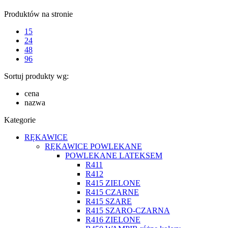
Produktów na stronie
15
24
48
96
Sortuj produkty wg:
cena
nazwa
Kategorie
RĘKAWICE
RĘKAWICE POWLEKANE
POWLEKANE LATEKSEM
R411
R412
R415 ZIELONE
R415 CZARNE
R415 SZARE
R415 SZARO-CZARNA
R416 ZIELONE