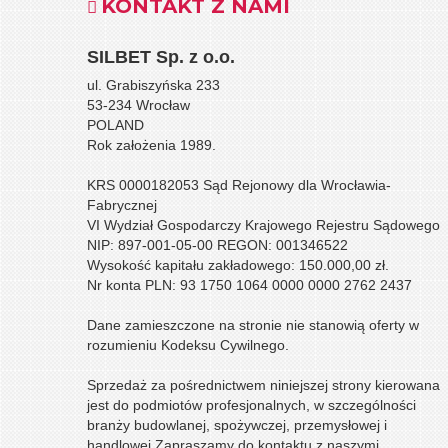
KONTAKT Z NAMI
SILBET
Sp. z o.o.
ul. Grabiszyńska 233
53-234 Wrocław
POLAND
Rok założenia 1989.
KRS 0000182053 Sąd Rejonowy dla Wrocławia-
Fabrycznej
VI Wydział Gospodarczy Krajowego Rejestru Sądowego
NIP: 897-001-05-00 REGON: 001346522
Wysokość kapitału zakładowego: 150.000,00 zł.
Nr konta PLN: 93 1750 1064 0000 0000 2762 2437
Dane zamieszczone na stronie nie stanowią oferty w
rozumieniu Kodeksu Cywilnego.
Sprzedaż za pośrednictwem niniejszej strony kierowana
jest do podmiotów profesjonalnych, w szczególności
branży budowlanej, spożywczej, przemysłowej i
handlowej.
Zapraszamy do kontaktu z naszymi