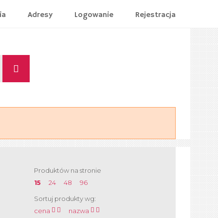
ia
Adresy
Logowanie
Rejestracja
Produktów na stronie
15
24
48
96
Sortuj produkty wg:
cena
nazwa