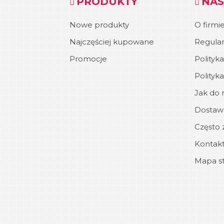
PRODUKTY
NAS
Nowe produkty
O firmi
Najczęściej kupowane
Regula
Promocje
Polityk
Polityk
Jak do n
Dostawa
Często 
Kontakt
Mapa s