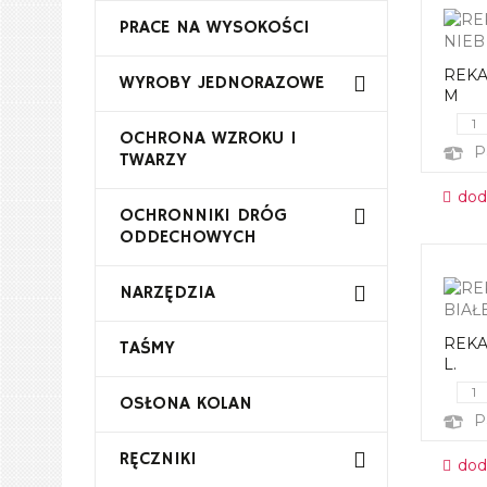
PRACE NA WYSOKOŚCI
REKA
WYROBY JEDNORAZOWE
M
OCHRONA WZROKU I
P
TWARZY
dod
OCHRONNIKI DRÓG
ODDECHOWYCH
NARZĘDZIA
REKA
TAŚMY
L.
OSŁONA KOLAN
P
RĘCZNIKI
dod