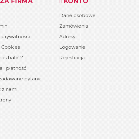
ZA FIRMA
KONTO
e
Dane osobowe
min
Zamówienia
a prywatności
Adresy
a Cookies
Logowanie
as trafić ?
Rejestracja
 i płatność
zadawane pytania
 z nami
trony