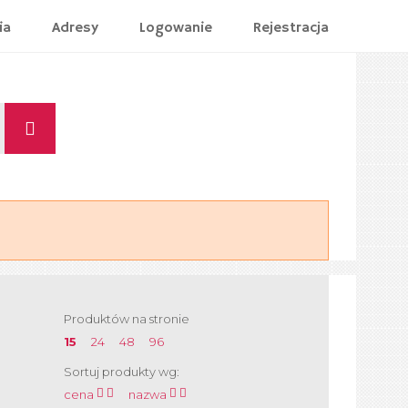
ia
Adresy
Logowanie
Rejestracja
Produktów na stronie
15
24
48
96
Sortuj produkty wg:
cena
nazwa