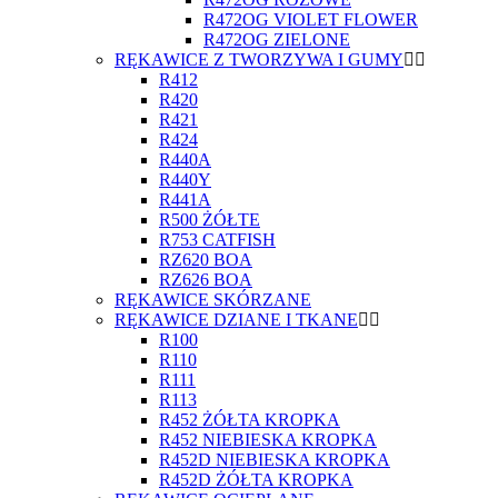
R472OG VIOLET FLOWER
R472OG ZIELONE
RĘKAWICE Z TWORZYWA I GUMY
R412
R420
R421
R424
R440A
R440Y
R441A
R500 ŻÓŁTE
R753 CATFISH
RZ620 BOA
RZ626 BOA
RĘKAWICE SKÓRZANE
RĘKAWICE DZIANE I TKANE
R100
R110
R111
R113
R452 ŻÓŁTA KROPKA
R452 NIEBIESKA KROPKA
R452D NIEBIESKA KROPKA
R452D ŻÓŁTA KROPKA