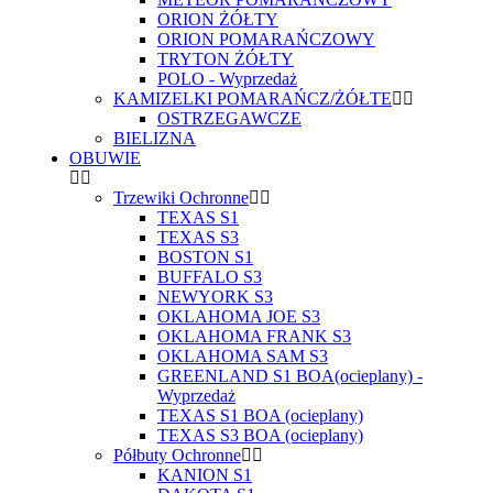
ORION ŻÓŁTY
ORION POMARAŃCZOWY
TRYTON ŻÓŁTY
POLO - Wyprzedaż
KAMIZELKI POMARAŃCZ/ŻÓŁTE
OSTRZEGAWCZE
BIELIZNA
OBUWIE
Trzewiki Ochronne
TEXAS S1
TEXAS S3
BOSTON S1
BUFFALO S3
NEWYORK S3
OKLAHOMA JOE S3
OKLAHOMA FRANK S3
OKLAHOMA SAM S3
GREENLAND S1 BOA(ocieplany) -
Wyprzedaż
TEXAS S1 BOA (ocieplany)
TEXAS S3 BOA (ocieplany)
Półbuty Ochronne
KANION S1