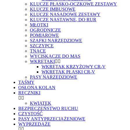
KLUCZE PŁASKO-OCZKOWE ZESTAWY
KLUCZE IMBUSOWE
KLUCZE NASADOWE ZESTAWY
KLUCZE NASTAWNE, DO RUR
MŁOTKI
OGRODNICZE
POMIAROWE
SZAFKI NARZĘDZIOWE
SZCZYPCE
TNĄCE
WYCISKACZE DO MAS
WKRĘTAKI
WKRĘTAK KRZYŻOWY CR-V
WKRĘTAK PŁASKI CR-V
PASY NARZĘDZIOWE
TAŚMY
OSŁONA KOLAN
RĘCZNIKI
KWIATEK
BEZPIECZEŃSTWO RUCHU
CZYSTOŚĆ
PASY ANTYPRZECIĄŻENIOWE
WYPRZEDAŻE