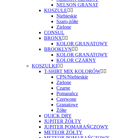
NELSON GRANAT
KOSZULE
Niebieskie
Szaro-żółte
Zielone
CONSUL
BRONX
KOLOR GRANATOWY
BROOKLYN
KOLOR GRANATOWY
KOLOR CZARNY
KOSZULKI
T-SHIRT MIX KOLORÓW
CPN/Niebieskie
Zielone
Czarne
Pomarańcz
Czerwone
Granatowe
Żółte
QUICK DRY
JUPITER ŻÓŁTY
JUPITER POMARAŃCZOWY
METEOR ŻÓŁTY
METEOR POMARAŃCZOWY