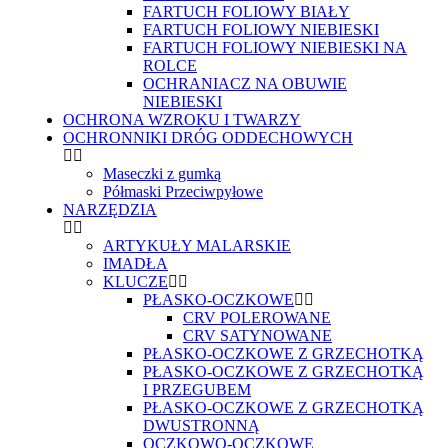
FARTUCH FOLIOWY BIAŁY
FARTUCH FOLIOWY NIEBIESKI
FARTUCH FOLIOWY NIEBIESKI NA
ROLCE
OCHRANIACZ NA OBUWIE
NIEBIESKI
OCHRONA WZROKU I TWARZY
OCHRONNIKI DRÓG ODDECHOWYCH
Maseczki z gumką
Półmaski Przeciwpyłowe
NARZĘDZIA
ARTYKUŁY MALARSKIE
IMADŁA
KLUCZE
PŁASKO-OCZKOWE
CRV POLEROWANE
CRV SATYNOWANE
PŁASKO-OCZKOWE Z GRZECHOTKĄ
PŁASKO-OCZKOWE Z GRZECHOTKĄ
I PRZEGUBEM
PŁASKO-OCZKOWE Z GRZECHOTKĄ
DWUSTRONNĄ
OCZKOWO-OCZKOWE