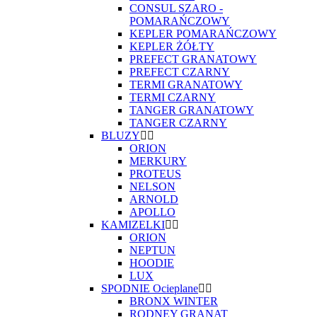
CONSUL SZARO -
POMARAŃCZOWY
KEPLER POMARAŃCZOWY
KEPLER ŻÓŁTY
PREFECT GRANATOWY
PREFECT CZARNY
TERMI GRANATOWY
TERMI CZARNY
TANGER GRANATOWY
TANGER CZARNY
BLUZY
ORION
MERKURY
PROTEUS
NELSON
ARNOLD
APOLLO
KAMIZELKI
ORION
NEPTUN
HOODIE
LUX
SPODNIE Ocieplane
BRONX WINTER
RODNEY GRANAT