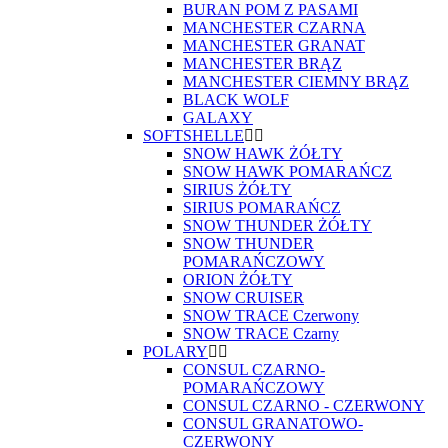
BURAN POM Z PASAMI
MANCHESTER CZARNA
MANCHESTER GRANAT
MANCHESTER BRĄZ
MANCHESTER CIEMNY BRĄZ
BLACK WOLF
GALAXY
SOFTSHELLE
SNOW HAWK ŻÓŁTY
SNOW HAWK POMARAŃCZ
SIRIUS ŻÓŁTY
SIRIUS POMARAŃCZ
SNOW THUNDER ŻÓŁTY
SNOW THUNDER
POMARAŃCZOWY
ORION ŻÓŁTY
SNOW CRUISER
SNOW TRACE Czerwony
SNOW TRACE Czarny
POLARY
CONSUL CZARNO-
POMARAŃCZOWY
CONSUL CZARNO - CZERWONY
CONSUL GRANATOWO-
CZERWONY