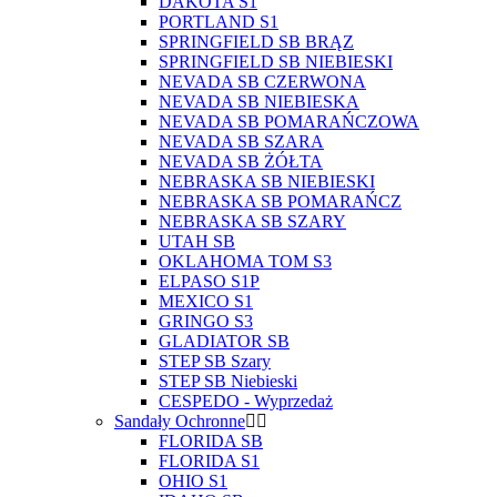
DAKOTA S1
PORTLAND S1
SPRINGFIELD SB BRĄZ
SPRINGFIELD SB NIEBIESKI
NEVADA SB CZERWONA
NEVADA SB NIEBIESKA
NEVADA SB POMARAŃCZOWA
NEVADA SB SZARA
NEVADA SB ŻÓŁTA
NEBRASKA SB NIEBIESKI
NEBRASKA SB POMARAŃCZ
NEBRASKA SB SZARY
UTAH SB
OKLAHOMA TOM S3
ELPASO S1P
MEXICO S1
GRINGO S3
GLADIATOR SB
STEP SB Szary
STEP SB Niebieski
CESPEDO - Wyprzedaż
Sandały Ochronne
FLORIDA SB
FLORIDA S1
OHIO S1