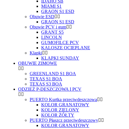
IDAHO SB
MIAMI S1
GRAON S1 ESD
Obuwie ESD
GRAON S1 ESD
Obuwie PCV i gum
GRANT S5
LINCOLN
GUMOFILCE PCV
KALOSZE OCIEPLANE
Klapki
KLAPKI SUNDAY
OBUWIE ZIMOWE
GREENLAND S1 BOA
TEXAS S1 BOA
TEXAS S3 BOA
ODZIEŻ P-DESZCZOWA I PCV
PUERTO Kurtka przeciwdeszczowa
KOLOR GRANATOWY
KOLOR ZIELONY
KOLOR ŻÓŁTY
PUERTO Płaszcz przeciwdeszczowy
KOLOR GRANATOWY