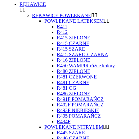
RĘKAWICE
RĘKAWICE POWLEKANE
POWLEKANE LATEKSEM
R411
R412
R415 ZIELONE
R415 CZARNE
R415 SZARE
R415 SZARO-CZARNA
R416 ZIELONE
R450 WAMPIR różne kolory
R480 ZIELONE
R481 CZERWONE
R481 CZARNE
R481 OG
R486 ZIELONE
R491F POMARAŃCZ
R492F POMARAŃCZ
R493F NIEBIESKIE
R495 POMARAŃCZ
R494F
POWLEKANE NITRYLEM
R445 SZARE
R446 CZARNE