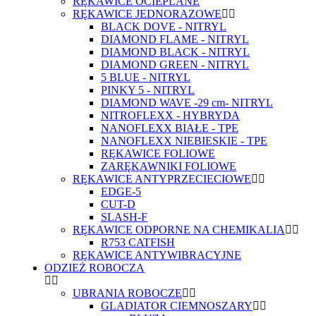
RĘKAWICE OCIEPLANE
RĘKAWICE JEDNORAZOWE
BLACK DOVE - NITRYL
DIAMOND FLAME - NITRYL
DIAMOND BLACK - NITRYL
DIAMOND GREEN - NITRYL
5 BLUE - NITRYL
PINKY 5 - NITRYL
DIAMOND WAVE -29 cm- NITRYL
NITROFLEXX - HYBRYDA
NANOFLEXX BIAŁE - TPE
NANOFLEXX NIEBIESKIE - TPE
RĘKAWICE FOLIOWE
ZARĘKAWNIKI FOLIOWE
RĘKAWICE ANTYPRZECIECIOWE
EDGE-5
CUT-D
SLASH-F
RĘKAWICE ODPORNE NA CHEMIKALIA
R753 CATFISH
RĘKAWICE ANTYWIBRACYJNE
ODZIEŻ ROBOCZA
UBRANIA ROBOCZE
GLADIATOR CIEMNOSZARY