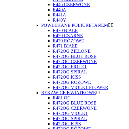
R446 CZERWONE
R440A
R441A
R440Y
POWLEKANE POLIURETANEM
R470 BIAŁE
R470 CZARNE
R470 RÓŻOWE
R471 BIAŁE
R472OG ZIELONE
R472OG BLUE ROSE
R472OG CZERWONE
R472OG FIOLET
R472OG SPIRAL
R472OG KISS
R472OG RÓŻOWE
R472OG VIOLET FLOWER
REKAWICE KWIATKOWE
R481 OG
R472OG BLUE ROSE
R472OG CZERWONE
R472OG VIOLET
R472OG SPIRAL
R472OG KISS
R472OG RÓŻOWE