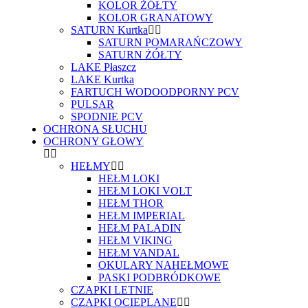
KOLOR ŻÓŁTY
KOLOR GRANATOWY
SATURN Kurtka
SATURN POMARAŃCZOWY
SATURN ŻÓŁTY
LAKE Płaszcz
LAKE Kurtka
FARTUCH WODOODPORNY PCV
PULSAR
SPODNIE PCV
OCHRONA SŁUCHU
OCHRONY GŁOWY
HEŁMY
HEŁM LOKI
HEŁM LOKI VOLT
HEŁM THOR
HEŁM IMPERIAL
HEŁM PALADIN
HEŁM VIKING
HEŁM VANDAL
OKULARY NAHEŁMOWE
PASKI PODBRÓDKOWE
CZAPKI LETNIE
CZAPKI OCIEPLANE