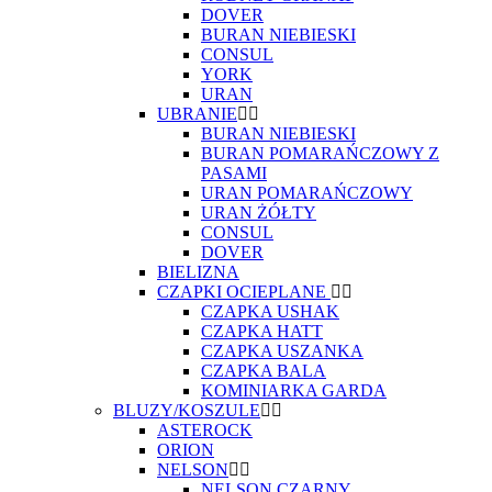
DOVER
BURAN NIEBIESKI
CONSUL
YORK
URAN
UBRANIE
BURAN NIEBIESKI
BURAN POMARAŃCZOWY Z
PASAMI
URAN POMARAŃCZOWY
URAN ŻÓŁTY
CONSUL
DOVER
BIELIZNA
CZAPKI OCIEPLANE
CZAPKA USHAK
CZAPKA HATT
CZAPKA USZANKA
CZAPKA BALA
KOMINIARKA GARDA
BLUZY/KOSZULE
ASTEROCK
ORION
NELSON
NELSON CZARNY