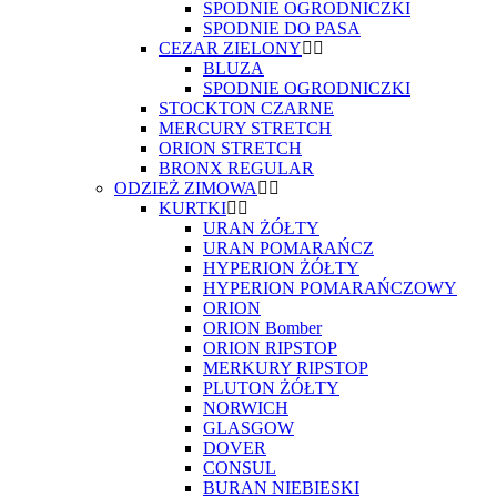
SPODNIE OGRODNICZKI
SPODNIE DO PASA
CEZAR ZIELONY
BLUZA
SPODNIE OGRODNICZKI
STOCKTON CZARNE
MERCURY STRETCH
ORION STRETCH
BRONX REGULAR
ODZIEŻ ZIMOWA
KURTKI
URAN ŻÓŁTY
URAN POMARAŃCZ
HYPERION ŻÓŁTY
HYPERION POMARAŃCZOWY
ORION
ORION Bomber
ORION RIPSTOP
MERKURY RIPSTOP
PLUTON ŻÓŁTY
NORWICH
GLASGOW
DOVER
CONSUL
BURAN NIEBIESKI