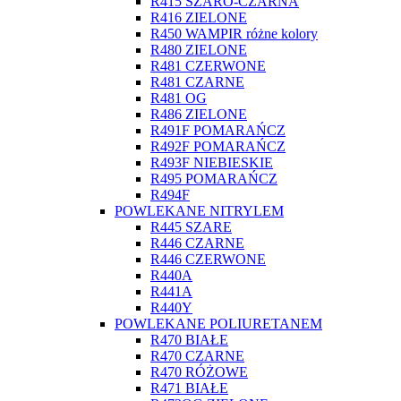
R415 SZARO-CZARNA
R416 ZIELONE
R450 WAMPIR różne kolory
R480 ZIELONE
R481 CZERWONE
R481 CZARNE
R481 OG
R486 ZIELONE
R491F POMARAŃCZ
R492F POMARAŃCZ
R493F NIEBIESKIE
R495 POMARAŃCZ
R494F
POWLEKANE NITRYLEM
R445 SZARE
R446 CZARNE
R446 CZERWONE
R440A
R441A
R440Y
POWLEKANE POLIURETANEM
R470 BIAŁE
R470 CZARNE
R470 RÓŻOWE
R471 BIAŁE