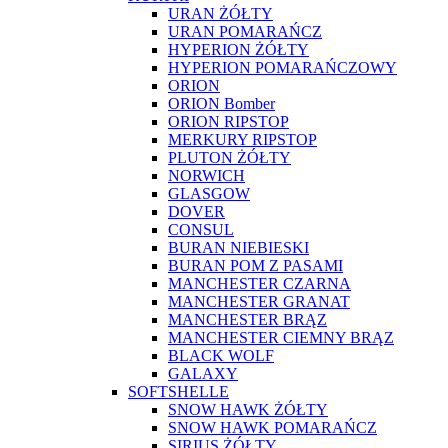
URAN ŻÓŁTY
URAN POMARAŃCZ
HYPERION ŻÓŁTY
HYPERION POMARAŃCZOWY
ORION
ORION Bomber
ORION RIPSTOP
MERKURY RIPSTOP
PLUTON ŻÓŁTY
NORWICH
GLASGOW
DOVER
CONSUL
BURAN NIEBIESKI
BURAN POM Z PASAMI
MANCHESTER CZARNA
MANCHESTER GRANAT
MANCHESTER BRĄZ
MANCHESTER CIEMNY BRĄZ
BLACK WOLF
GALAXY
SOFTSHELLE
SNOW HAWK ŻÓŁTY
SNOW HAWK POMARAŃCZ
SIRIUS ŻÓŁTY