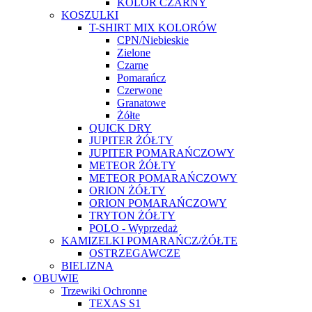
KOLOR CZARNY
KOSZULKI
T-SHIRT MIX KOLORÓW
CPN/Niebieskie
Zielone
Czarne
Pomarańcz
Czerwone
Granatowe
Żółte
QUICK DRY
JUPITER ŻÓŁTY
JUPITER POMARAŃCZOWY
METEOR ŻÓŁTY
METEOR POMARAŃCZOWY
ORION ŻÓŁTY
ORION POMARAŃCZOWY
TRYTON ŻÓŁTY
POLO - Wyprzedaż
KAMIZELKI POMARAŃCZ/ŻÓŁTE
OSTRZEGAWCZE
BIELIZNA
OBUWIE
Trzewiki Ochronne
TEXAS S1