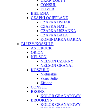
URAN ŻÓŁTY
CONSUL
DOVER
BIELIZNA
CZAPKI OCIEPLANE
CZAPKA USHAK
CZAPKA HATT
CZAPKA USZANKA
CZAPKA BALA
KOMINIARKA GARDA
BLUZY/KOSZULE
ASTEROCK
ORION
NELSON
NELSON CZARNY
NELSON GRANAT
KOSZULE
Niebieskie
Szaro-żółte
Zielone
CONSUL
BRONX
KOLOR GRANATOWY
BROOKLYN
KOLOR GRANATOWY