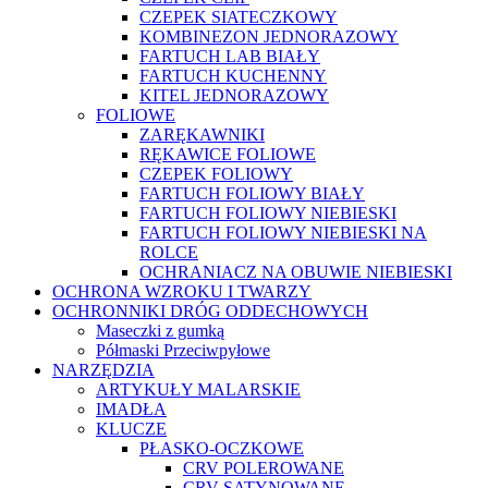
CZEPEK SIATECZKOWY
KOMBINEZON JEDNORAZOWY
FARTUCH LAB BIAŁY
FARTUCH KUCHENNY
KITEL JEDNORAZOWY
FOLIOWE
ZARĘKAWNIKI
RĘKAWICE FOLIOWE
CZEPEK FOLIOWY
FARTUCH FOLIOWY BIAŁY
FARTUCH FOLIOWY NIEBIESKI
FARTUCH FOLIOWY NIEBIESKI NA
ROLCE
OCHRANIACZ NA OBUWIE NIEBIESKI
OCHRONA WZROKU I TWARZY
OCHRONNIKI DRÓG ODDECHOWYCH
Maseczki z gumką
Półmaski Przeciwpyłowe
NARZĘDZIA
ARTYKUŁY MALARSKIE
IMADŁA
KLUCZE
PŁASKO-OCZKOWE
CRV POLEROWANE
CRV SATYNOWANE