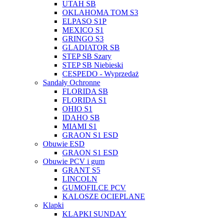
UTAH SB
OKLAHOMA TOM S3
ELPASO S1P
MEXICO S1
GRINGO S3
GLADIATOR SB
STEP SB Szary
STEP SB Niebieski
CESPEDO - Wyprzedaż
Sandały Ochronne
FLORIDA SB
FLORIDA S1
OHIO S1
IDAHO SB
MIAMI S1
GRAON S1 ESD
Obuwie ESD
GRAON S1 ESD
Obuwie PCV i gum
GRANT S5
LINCOLN
GUMOFILCE PCV
KALOSZE OCIEPLANE
Klapki
KLAPKI SUNDAY