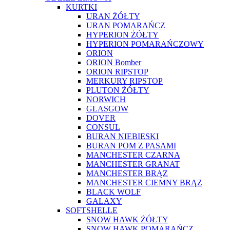
KURTKI
URAN ŻÓŁTY
URAN POMARAŃCZ
HYPERION ŻÓŁTY
HYPERION POMARAŃCZOWY
ORION
ORION Bomber
ORION RIPSTOP
MERKURY RIPSTOP
PLUTON ŻÓŁTY
NORWICH
GLASGOW
DOVER
CONSUL
BURAN NIEBIESKI
BURAN POM Z PASAMI
MANCHESTER CZARNA
MANCHESTER GRANAT
MANCHESTER BRĄZ
MANCHESTER CIEMNY BRĄZ
BLACK WOLF
GALAXY
SOFTSHELLE
SNOW HAWK ŻÓŁTY
SNOW HAWK POMARAŃCZ