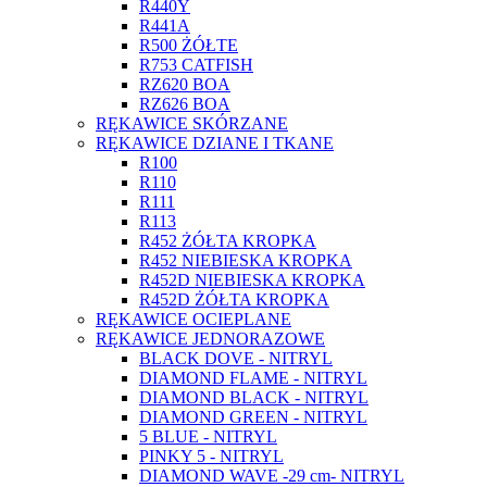
R440Y
R441A
R500 ŻÓŁTE
R753 CATFISH
RZ620 BOA
RZ626 BOA
RĘKAWICE SKÓRZANE
RĘKAWICE DZIANE I TKANE
R100
R110
R111
R113
R452 ŻÓŁTA KROPKA
R452 NIEBIESKA KROPKA
R452D NIEBIESKA KROPKA
R452D ŻÓŁTA KROPKA
RĘKAWICE OCIEPLANE
RĘKAWICE JEDNORAZOWE
BLACK DOVE - NITRYL
DIAMOND FLAME - NITRYL
DIAMOND BLACK - NITRYL
DIAMOND GREEN - NITRYL
5 BLUE - NITRYL
PINKY 5 - NITRYL
DIAMOND WAVE -29 cm- NITRYL