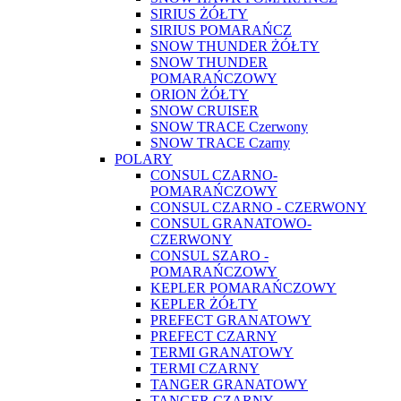
SIRIUS ŻÓŁTY
SIRIUS POMARAŃCZ
SNOW THUNDER ŻÓŁTY
SNOW THUNDER
POMARAŃCZOWY
ORION ŻÓŁTY
SNOW CRUISER
SNOW TRACE Czerwony
SNOW TRACE Czarny
POLARY
CONSUL CZARNO-
POMARAŃCZOWY
CONSUL CZARNO - CZERWONY
CONSUL GRANATOWO-
CZERWONY
CONSUL SZARO -
POMARAŃCZOWY
KEPLER POMARAŃCZOWY
KEPLER ŻÓŁTY
PREFECT GRANATOWY
PREFECT CZARNY
TERMI GRANATOWY
TERMI CZARNY
TANGER GRANATOWY
TANGER CZARNY