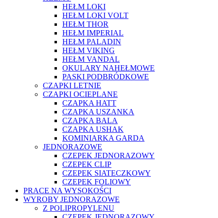
HEŁM LOKI
HEŁM LOKI VOLT
HEŁM THOR
HEŁM IMPERIAL
HEŁM PALADIN
HEŁM VIKING
HEŁM VANDAL
OKULARY NAHEŁMOWE
PASKI PODBRÓDKOWE
CZAPKI LETNIE
CZAPKI OCIEPLANE
CZAPKA HATT
CZAPKA USZANKA
CZAPKA BALA
CZAPKA USHAK
KOMINIARKA GARDA
JEDNORAZOWE
CZEPEK JEDNORAZOWY
CZEPEK CLIP
CZEPEK SIATECZKOWY
CZEPEK FOLIOWY
PRACE NA WYSOKOŚCI
WYROBY JEDNORAZOWE
Z POLIPROPYLENU
CZEPEK JEDNORAZOWY