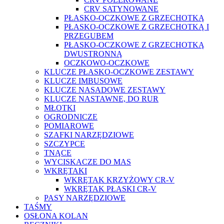
CRV SATYNOWANE
PŁASKO-OCZKOWE Z GRZECHOTKĄ
PŁASKO-OCZKOWE Z GRZECHOTKĄ I
PRZEGUBEM
PŁASKO-OCZKOWE Z GRZECHOTKĄ
DWUSTRONNĄ
OCZKOWO-OCZKOWE
KLUCZE PŁASKO-OCZKOWE ZESTAWY
KLUCZE IMBUSOWE
KLUCZE NASADOWE ZESTAWY
KLUCZE NASTAWNE, DO RUR
MŁOTKI
OGRODNICZE
POMIAROWE
SZAFKI NARZĘDZIOWE
SZCZYPCE
TNĄCE
WYCISKACZE DO MAS
WKRĘTAKI
WKRĘTAK KRZYŻOWY CR-V
WKRĘTAK PŁASKI CR-V
PASY NARZĘDZIOWE
TAŚMY
OSŁONA KOLAN