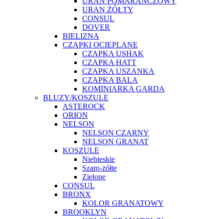
URAN POMARAŃCZOWY
URAN ŻÓŁTY
CONSUL
DOVER
BIELIZNA
CZAPKI OCIEPLANE
CZAPKA USHAK
CZAPKA HATT
CZAPKA USZANKA
CZAPKA BALA
KOMINIARKA GARDA
BLUZY/KOSZULE
ASTEROCK
ORION
NELSON
NELSON CZARNY
NELSON GRANAT
KOSZULE
Niebieskie
Szaro-żółte
Zielone
CONSUL
BRONX
KOLOR GRANATOWY
BROOKLYN