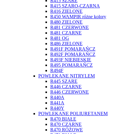
R415 SZARE
R415 SZARO-CZARNA
R416 ZIELONE
R450 WAMPIR różne kolory
R480 ZIELONE
R481 CZERWONE
R481 CZARNE
R481 OG
R486 ZIELONE
R491F POMARAŃCZ
R492F POMARAŃCZ
R493F NIEBIESKIE
R495 POMARAŃCZ
R494F
POWLEKANE NITRYLEM
R445 SZARE
R446 CZARNE
R446 CZERWONE
R440A
R441A
R440Y
POWLEKANE POLIURETANEM
R470 BIAŁE
R470 CZARNE
R470 RÓŻOWE