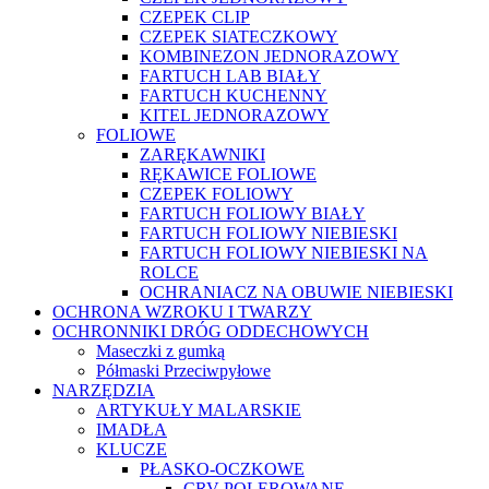
CZEPEK CLIP
CZEPEK SIATECZKOWY
KOMBINEZON JEDNORAZOWY
FARTUCH LAB BIAŁY
FARTUCH KUCHENNY
KITEL JEDNORAZOWY
FOLIOWE
ZARĘKAWNIKI
RĘKAWICE FOLIOWE
CZEPEK FOLIOWY
FARTUCH FOLIOWY BIAŁY
FARTUCH FOLIOWY NIEBIESKI
FARTUCH FOLIOWY NIEBIESKI NA
ROLCE
OCHRANIACZ NA OBUWIE NIEBIESKI
OCHRONA WZROKU I TWARZY
OCHRONNIKI DRÓG ODDECHOWYCH
Maseczki z gumką
Półmaski Przeciwpyłowe
NARZĘDZIA
ARTYKUŁY MALARSKIE
IMADŁA
KLUCZE
PŁASKO-OCZKOWE
CRV POLEROWANE