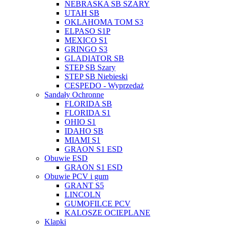
NEBRASKA SB SZARY
UTAH SB
OKLAHOMA TOM S3
ELPASO S1P
MEXICO S1
GRINGO S3
GLADIATOR SB
STEP SB Szary
STEP SB Niebieski
CESPEDO - Wyprzedaż
Sandały Ochronne
FLORIDA SB
FLORIDA S1
OHIO S1
IDAHO SB
MIAMI S1
GRAON S1 ESD
Obuwie ESD
GRAON S1 ESD
Obuwie PCV i gum
GRANT S5
LINCOLN
GUMOFILCE PCV
KALOSZE OCIEPLANE
Klapki