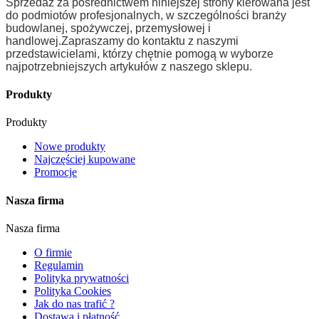
Sprzedaż za pośrednictwem niniejszej strony kierowana jest
do podmiotów profesjonalnych, w szczególności branży
budowlanej, spożywczej, przemysłowej i
handlowej.
Zapraszamy do kontaktu z naszymi
przedstawicielami, którzy chętnie pomogą w wyborze
najpotrzebniejszych artykułów z naszego sklepu.
Produkty
Produkty
Nowe produkty
Najczęściej kupowane
Promocje
Nasza firma
Nasza firma
O firmie
Regulamin
Polityka prywatności
Polityka Cookies
Jak do nas trafić ?
Dostawa i płatność