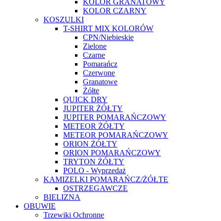
KOLOR GRANATOWY
KOLOR CZARNY
KOSZULKI
T-SHIRT MIX KOLORÓW
CPN/Niebieskie
Zielone
Czarne
Pomarańcz
Czerwone
Granatowe
Żółte
QUICK DRY
JUPITER ŻÓŁTY
JUPITER POMARAŃCZOWY
METEOR ŻÓŁTY
METEOR POMARAŃCZOWY
ORION ŻÓŁTY
ORION POMARAŃCZOWY
TRYTON ŻÓŁTY
POLO - Wyprzedaż
KAMIZELKI POMARAŃCZ/ŻÓŁTE
OSTRZEGAWCZE
BIELIZNA
OBUWIE
Trzewiki Ochronne