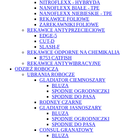
NITROFLEXX - HYBRYDA
NANOFLEXX BIAŁE - TPE
NANOFLEXX NIEBIESKIE - TPE
RĘKAWICE FOLIOWE
ZARĘKAWNIKI FOLIOWE
RĘKAWICE ANTYPRZECIECIOWE
EDGE-5
CUT-D
SLASH-F
RĘKAWICE ODPORNE NA CHEMIKALIA
R753 CATFISH
RĘKAWICE ANTYWIBRACYJNE
ODZIEŻ ROBOCZA
UBRANIA ROBOCZE
GLADIATOR CIEMNOSZARY
BLUZA
SPODNIE OGRODNICZKI
SPODNIE DO PASA
RODNEY CZARNE
GLADIATOR JASNOSZARY
BLUZA
SPODNIE OGRODNICZKI
SPODNIE DO PASA
CONSUL GRANATOWY
BLUZA