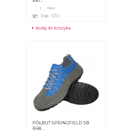
R47...
PAR
Pak- 1/10
dodaj do koszyka
PÓŁBUT SPRINGFIELD SB
R48...