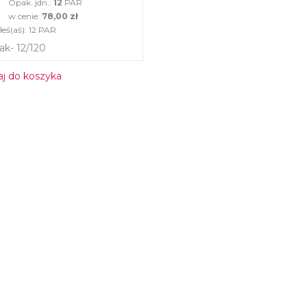
Opak. jdn.:
12
PAR
w cenie:
78,00 zł
eś(aś):
12
PAR
ak- 12/120
j do koszyka