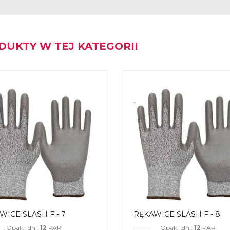
DUKTY W TEJ KATEGORII
WICE SLASH F - 7
RĘKAWICE SLASH F - 8
Opak. jdn.:
12
PAR
Opak. jdn.:
12
PAR