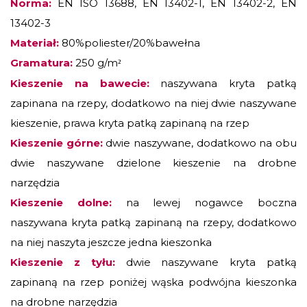
Norma:
EN ISO 13688, EN 13402-1, EN 13402-2, EN
13402-3
Materiał:
80%poliester/20%bawełna
Gramatura:
250 g/m
²
Kieszenie na bawecie:
naszywana kryta patką
zapinana na rzepy, dodatkowo na niej dwie naszywane
kieszenie, prawa kryta patką zapinaną na rzep
Kieszenie górne:
dwie naszywane,
dodatkowo na obu
dwie naszywane dzielone kieszenie na drobne
narzędzia
Kieszenie dolne:
na lewej nogawce boczna
naszywana kryta patką zapinaną na rzepy, dodatkowo
na niej naszyta jeszcze jedna kieszonka
Kieszenie z tyłu:
dwie naszywane kryta patką
zapinaną na rzep poniżej wąska podwójna kieszonka
na drobne narzędzia