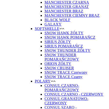
MANCHESTER CZARNA
MANCHESTER GRANAT
MANCHESTER BRĄZ
MANCHESTER CIEMNY BRĄZ
BLACK WOLF
GALAXY
SOFTSHELLE
SNOW HAWK ŻÓŁTY
SNOW HAWK POMARAŃCZ
SIRIUS ŻÓŁTY
SIRIUS POMARAŃCZ
SNOW THUNDER ŻÓŁTY
SNOW THUNDER
POMARAŃCZOWY
ORION ŻÓŁTY
SNOW CRUISER
SNOW TRACE Czerwony
SNOW TRACE Czarny
POLARY
CONSUL CZARNO-
POMARAŃCZOWY
CONSUL CZARNO - CZERWONY
CONSUL GRANATOWO-
CZERWONY
CONSUL SZARO -