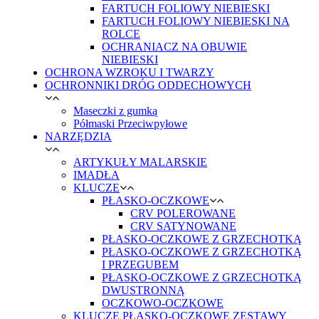
FARTUCH FOLIOWY NIEBIESKI
FARTUCH FOLIOWY NIEBIESKI NA
ROLCE
OCHRANIACZ NA OBUWIE
NIEBIESKI
OCHRONA WZROKU I TWARZY
OCHRONNIKI DRÓG ODDECHOWYCH
Maseczki z gumką
Półmaski Przeciwpyłowe
NARZĘDZIA
ARTYKUŁY MALARSKIE
IMADŁA
KLUCZE
PŁASKO-OCZKOWE
CRV POLEROWANE
CRV SATYNOWANE
PŁASKO-OCZKOWE Z GRZECHOTKĄ
PŁASKO-OCZKOWE Z GRZECHOTKĄ
I PRZEGUBEM
PŁASKO-OCZKOWE Z GRZECHOTKĄ
DWUSTRONNĄ
OCZKOWO-OCZKOWE
KLUCZE PŁASKO-OCZKOWE ZESTAWY