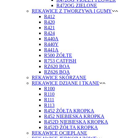
R472OG ZIELONE
RĘKAWICE Z TWORZYWA I GUMY
R412
R420
R421
R424
R440A
R440Y
R441A
R500 ŻÓŁTE
R753 CATFISH
RZ620 BOA
RZ626 BOA
RĘKAWICE SKÓRZANE
RĘKAWICE DZIANE I TKANE
R100
R110
R111
R113
R452 ŻÓŁTA KROPKA
R452 NIEBIESKA KROPKA
R452D NIEBIESKA KROPKA
R452D ŻÓŁTA KROPKA
RĘKAWICE OCIEPLANE