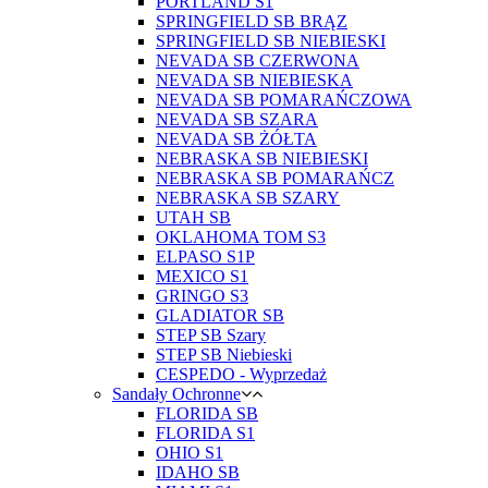
PORTLAND S1
SPRINGFIELD SB BRĄZ
SPRINGFIELD SB NIEBIESKI
NEVADA SB CZERWONA
NEVADA SB NIEBIESKA
NEVADA SB POMARAŃCZOWA
NEVADA SB SZARA
NEVADA SB ŻÓŁTA
NEBRASKA SB NIEBIESKI
NEBRASKA SB POMARAŃCZ
NEBRASKA SB SZARY
UTAH SB
OKLAHOMA TOM S3
ELPASO S1P
MEXICO S1
GRINGO S3
GLADIATOR SB
STEP SB Szary
STEP SB Niebieski
CESPEDO - Wyprzedaż
Sandały Ochronne
FLORIDA SB
FLORIDA S1
OHIO S1
IDAHO SB