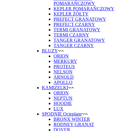
POMARAŃCZOWY
KEPLER POMARAŃCZOWY
KEPLER ŻÓŁTY
PREFECT GRANATOWY
PREFECT CZARNY
TERMI GRANATOWY
TERMI CZARNY
TANGER GRANATOWY
TANGER CZARNY
BLUZY
ORION
MERKURY
PROTEUS
NELSON
ARNOLD
APOLLO
KAMIZELKI
ORION
NEPTUN
HOODIE
LUX
SPODNIE Ocieplane
BRONX WINTER
RODNEY GRANAT
DOVER