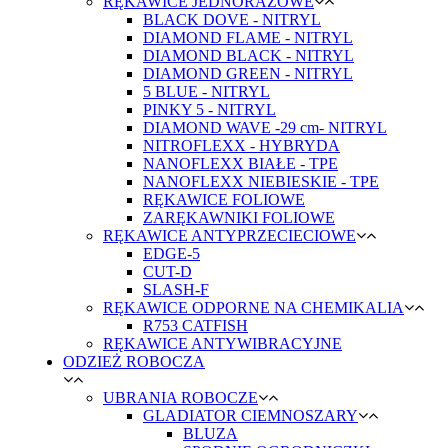
RĘKAWICE JEDNORAZOWE
BLACK DOVE - NITRYL
DIAMOND FLAME - NITRYL
DIAMOND BLACK - NITRYL
DIAMOND GREEN - NITRYL
5 BLUE - NITRYL
PINKY 5 - NITRYL
DIAMOND WAVE -29 cm- NITRYL
NITROFLEXX - HYBRYDA
NANOFLEXX BIAŁE - TPE
NANOFLEXX NIEBIESKIE - TPE
RĘKAWICE FOLIOWE
ZARĘKAWNIKI FOLIOWE
RĘKAWICE ANTYPRZECIECIOWE
EDGE-5
CUT-D
SLASH-F
RĘKAWICE ODPORNE NA CHEMIKALIA
R753 CATFISH
RĘKAWICE ANTYWIBRACYJNE
ODZIEŻ ROBOCZA
UBRANIA ROBOCZE
GLADIATOR CIEMNOSZARY
BLUZA