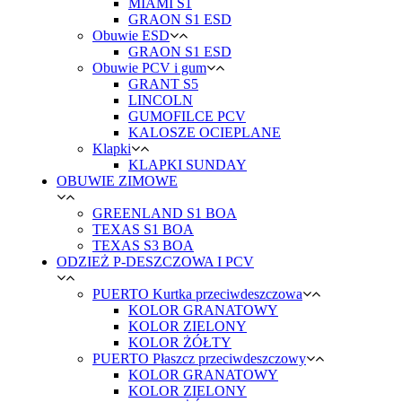
MIAMI S1
GRAON S1 ESD
Obuwie ESD
GRAON S1 ESD
Obuwie PCV i gum
GRANT S5
LINCOLN
GUMOFILCE PCV
KALOSZE OCIEPLANE
Klapki
KLAPKI SUNDAY
OBUWIE ZIMOWE
GREENLAND S1 BOA
TEXAS S1 BOA
TEXAS S3 BOA
ODZIEŻ P-DESZCZOWA I PCV
PUERTO Kurtka przeciwdeszczowa
KOLOR GRANATOWY
KOLOR ZIELONY
KOLOR ŻÓŁTY
PUERTO Płaszcz przeciwdeszczowy
KOLOR GRANATOWY
KOLOR ZIELONY