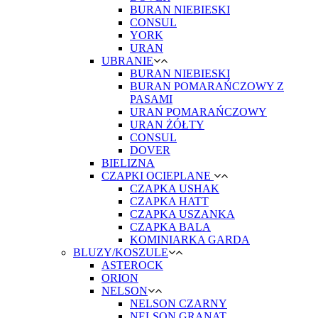
BURAN NIEBIESKI
CONSUL
YORK
URAN
UBRANIE
BURAN NIEBIESKI
BURAN POMARAŃCZOWY Z
PASAMI
URAN POMARAŃCZOWY
URAN ŻÓŁTY
CONSUL
DOVER
BIELIZNA
CZAPKI OCIEPLANE
CZAPKA USHAK
CZAPKA HATT
CZAPKA USZANKA
CZAPKA BALA
KOMINIARKA GARDA
BLUZY/KOSZULE
ASTEROCK
ORION
NELSON
NELSON CZARNY
NELSON GRANAT