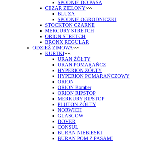
SPODNIE DO PASA
CEZAR ZIELONY
BLUZA
SPODNIE OGRODNICZKI
STOCKTON CZARNE
MERCURY STRETCH
ORION STRETCH
BRONX REGULAR
ODZIEŻ ZIMOWA
KURTKI
URAN ŻÓŁTY
URAN POMARAŃCZ
HYPERION ŻÓŁTY
HYPERION POMARAŃCZOWY
ORION
ORION Bomber
ORION RIPSTOP
MERKURY RIPSTOP
PLUTON ŻÓŁTY
NORWICH
GLASGOW
DOVER
CONSUL
BURAN NIEBIESKI
BURAN POM Z PASAMI