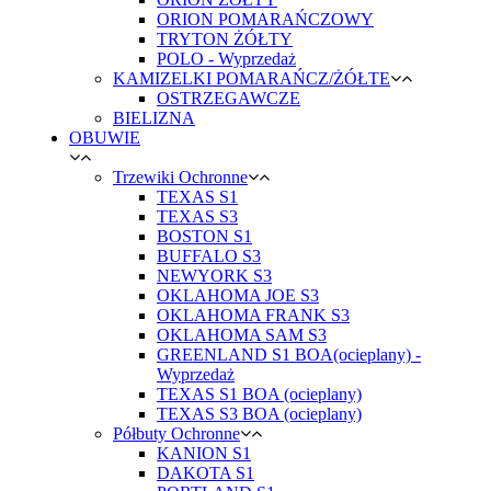
ORION POMARAŃCZOWY
TRYTON ŻÓŁTY
POLO - Wyprzedaż
KAMIZELKI POMARAŃCZ/ŻÓŁTE
OSTRZEGAWCZE
BIELIZNA
OBUWIE
Trzewiki Ochronne
TEXAS S1
TEXAS S3
BOSTON S1
BUFFALO S3
NEWYORK S3
OKLAHOMA JOE S3
OKLAHOMA FRANK S3
OKLAHOMA SAM S3
GREENLAND S1 BOA(ocieplany) -
Wyprzedaż
TEXAS S1 BOA (ocieplany)
TEXAS S3 BOA (ocieplany)
Półbuty Ochronne
KANION S1
DAKOTA S1