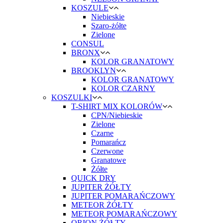
KOSZULE
Niebieskie
Szaro-żółte
Zielone
CONSUL
BRONX
KOLOR GRANATOWY
BROOKLYN
KOLOR GRANATOWY
KOLOR CZARNY
KOSZULKI
T-SHIRT MIX KOLORÓW
CPN/Niebieskie
Zielone
Czarne
Pomarańcz
Czerwone
Granatowe
Żółte
QUICK DRY
JUPITER ŻÓŁTY
JUPITER POMARAŃCZOWY
METEOR ŻÓŁTY
METEOR POMARAŃCZOWY
ORION ŻÓŁTY