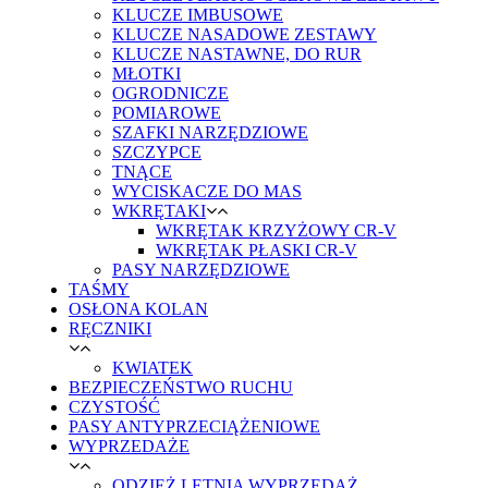
KLUCZE IMBUSOWE
KLUCZE NASADOWE ZESTAWY
KLUCZE NASTAWNE, DO RUR
MŁOTKI
OGRODNICZE
POMIAROWE
SZAFKI NARZĘDZIOWE
SZCZYPCE
TNĄCE
WYCISKACZE DO MAS
WKRĘTAKI
WKRĘTAK KRZYŻOWY CR-V
WKRĘTAK PŁASKI CR-V
PASY NARZĘDZIOWE
TAŚMY
OSŁONA KOLAN
RĘCZNIKI
KWIATEK
BEZPIECZEŃSTWO RUCHU
CZYSTOŚĆ
PASY ANTYPRZECIĄŻENIOWE
WYPRZEDAŻE
ODZIEŻ LETNIA WYPRZEDAŻ