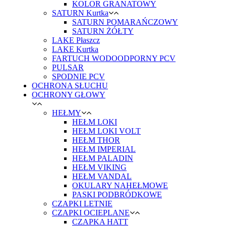
KOLOR GRANATOWY
SATURN Kurtka
SATURN POMARAŃCZOWY
SATURN ŻÓŁTY
LAKE Płaszcz
LAKE Kurtka
FARTUCH WODOODPORNY PCV
PULSAR
SPODNIE PCV
OCHRONA SŁUCHU
OCHRONY GŁOWY
HEŁMY
HEŁM LOKI
HEŁM LOKI VOLT
HEŁM THOR
HEŁM IMPERIAL
HEŁM PALADIN
HEŁM VIKING
HEŁM VANDAL
OKULARY NAHEŁMOWE
PASKI PODBRÓDKOWE
CZAPKI LETNIE
CZAPKI OCIEPLANE
CZAPKA HATT