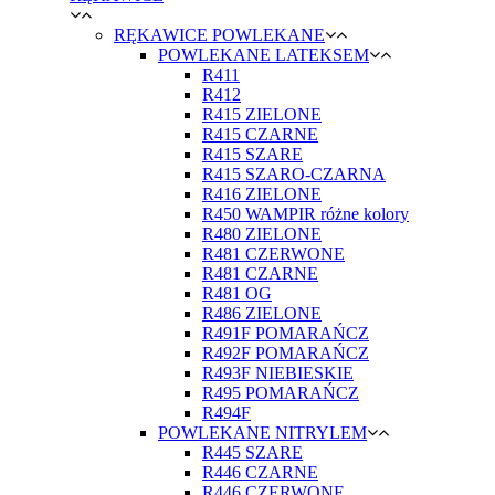
RĘKAWICE POWLEKANE
POWLEKANE LATEKSEM
R411
R412
R415 ZIELONE
R415 CZARNE
R415 SZARE
R415 SZARO-CZARNA
R416 ZIELONE
R450 WAMPIR różne kolory
R480 ZIELONE
R481 CZERWONE
R481 CZARNE
R481 OG
R486 ZIELONE
R491F POMARAŃCZ
R492F POMARAŃCZ
R493F NIEBIESKIE
R495 POMARAŃCZ
R494F
POWLEKANE NITRYLEM
R445 SZARE
R446 CZARNE
R446 CZERWONE