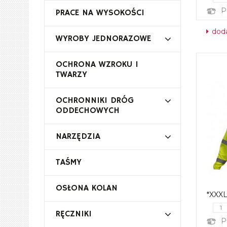
P
PRACE NA WYSOKOŚCI
doda
WYROBY JEDNORAZOWE
OCHRONA WZROKU I
TWARZY
OCHRONNIKI DRÓG
ODDECHOWYCH
NARZĘDZIA
TAŚMY
OSŁONA KOLAN
*XXX
RĘCZNIKI
P