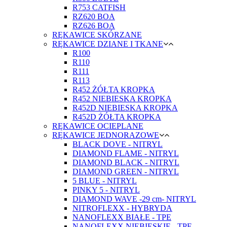
R753 CATFISH
RZ620 BOA
RZ626 BOA
RĘKAWICE SKÓRZANE
RĘKAWICE DZIANE I TKANE
R100
R110
R111
R113
R452 ŻÓŁTA KROPKA
R452 NIEBIESKA KROPKA
R452D NIEBIESKA KROPKA
R452D ŻÓŁTA KROPKA
RĘKAWICE OCIEPLANE
RĘKAWICE JEDNORAZOWE
BLACK DOVE - NITRYL
DIAMOND FLAME - NITRYL
DIAMOND BLACK - NITRYL
DIAMOND GREEN - NITRYL
5 BLUE - NITRYL
PINKY 5 - NITRYL
DIAMOND WAVE -29 cm- NITRYL
NITROFLEXX - HYBRYDA
NANOFLEXX BIAŁE - TPE
NANOFLEXX NIEBIESKIE - TPE