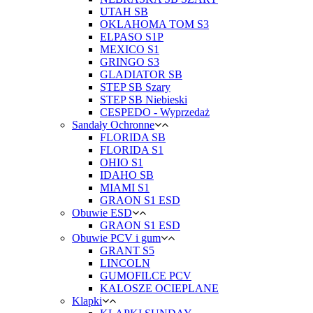
UTAH SB
OKLAHOMA TOM S3
ELPASO S1P
MEXICO S1
GRINGO S3
GLADIATOR SB
STEP SB Szary
STEP SB Niebieski
CESPEDO - Wyprzedaż
Sandały Ochronne
FLORIDA SB
FLORIDA S1
OHIO S1
IDAHO SB
MIAMI S1
GRAON S1 ESD
Obuwie ESD
GRAON S1 ESD
Obuwie PCV i gum
GRANT S5
LINCOLN
GUMOFILCE PCV
KALOSZE OCIEPLANE
Klapki