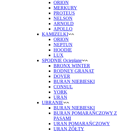
ORION
MERKURY
PROTEUS
NELSON
ARNOLD
APOLLO
KAMIZELKI
ORION
NEPTUN
HOODIE
LUX
SPODNIE Ocieplane
BRONX WINTER
RODNEY GRANAT
DOVER
BURAN NIEBIESKI
CONSUL
YORK
URAN
UBRANIE
BURAN NIEBIESKI
BURAN POMARAŃCZOWY Z
PASAMI
URAN POMARAŃCZOWY
URAN ŻÓŁTY