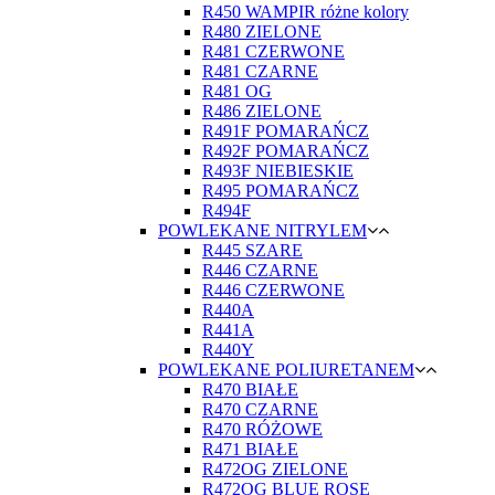
R450 WAMPIR różne kolory
R480 ZIELONE
R481 CZERWONE
R481 CZARNE
R481 OG
R486 ZIELONE
R491F POMARAŃCZ
R492F POMARAŃCZ
R493F NIEBIESKIE
R495 POMARAŃCZ
R494F
POWLEKANE NITRYLEM
R445 SZARE
R446 CZARNE
R446 CZERWONE
R440A
R441A
R440Y
POWLEKANE POLIURETANEM
R470 BIAŁE
R470 CZARNE
R470 RÓŻOWE
R471 BIAŁE
R472OG ZIELONE
R472OG BLUE ROSE