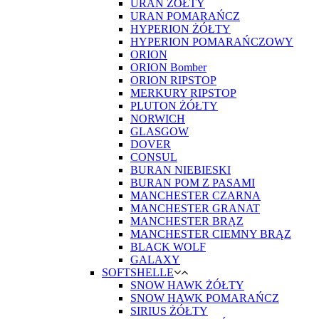
URAN ŻÓŁTY
URAN POMARAŃCZ
HYPERION ŻÓŁTY
HYPERION POMARAŃCZOWY
ORION
ORION Bomber
ORION RIPSTOP
MERKURY RIPSTOP
PLUTON ŻÓŁTY
NORWICH
GLASGOW
DOVER
CONSUL
BURAN NIEBIESKI
BURAN POM Z PASAMI
MANCHESTER CZARNA
MANCHESTER GRANAT
MANCHESTER BRĄZ
MANCHESTER CIEMNY BRĄZ
BLACK WOLF
GALAXY
SOFTSHELLE
SNOW HAWK ŻÓŁTY
SNOW HAWK POMARAŃCZ
SIRIUS ŻÓŁTY