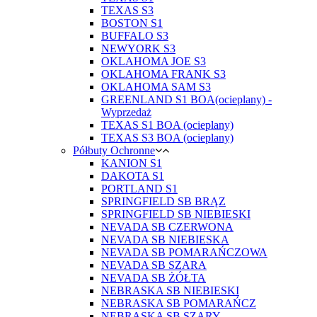
TEXAS S3
BOSTON S1
BUFFALO S3
NEWYORK S3
OKLAHOMA JOE S3
OKLAHOMA FRANK S3
OKLAHOMA SAM S3
GREENLAND S1 BOA(ocieplany) -
Wyprzedaż
TEXAS S1 BOA (ocieplany)
TEXAS S3 BOA (ocieplany)
Półbuty Ochronne
KANION S1
DAKOTA S1
PORTLAND S1
SPRINGFIELD SB BRĄZ
SPRINGFIELD SB NIEBIESKI
NEVADA SB CZERWONA
NEVADA SB NIEBIESKA
NEVADA SB POMARAŃCZOWA
NEVADA SB SZARA
NEVADA SB ŻÓŁTA
NEBRASKA SB NIEBIESKI
NEBRASKA SB POMARAŃCZ
NEBRASKA SB SZARY