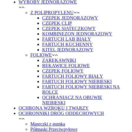
WYROBY JEDNORAZOWE
Z POLIPROPYLENU
CZEPEK JEDNORAZOWY
CZEPEK CLIP
CZEPEK SIATECZKOWY
KOMBINEZON JEDNORAZOWY
FARTUCH LAB BIAŁY
FARTUCH KUCHENNY
KITEL JEDNORAZOWY
FOLIOWE
ZARĘKAWNIKI
RĘKAWICE FOLIOWE
CZEPEK FOLIOWY
FARTUCH FOLIOWY BIAŁY
FARTUCH FOLIOWY NIEBIESKI
FARTUCH FOLIOWY NIEBIESKI NA
ROLCE
OCHRANIACZ NA OBUWIE
NIEBIESKI
OCHRONA WZROKU I TWARZY
OCHRONNIKI DRÓG ODDECHOWYCH
Maseczki z gumką
Półmaski Przeciwpyłowe