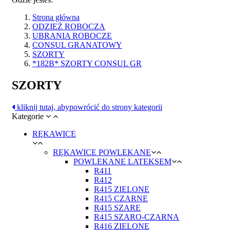
Strona główna
ODZIEŻ ROBOCZA
UBRANIA ROBOCZE
CONSUL GRANATOWY
SZORTY
*182B* SZORTY CONSUL GR
SZORTY
kliknij tutaj, aby
powrócić do strony kategorii
Kategorie
RĘKAWICE
RĘKAWICE POWLEKANE
POWLEKANE LATEKSEM
R411
R412
R415 ZIELONE
R415 CZARNE
R415 SZARE
R415 SZARO-CZARNA
R416 ZIELONE