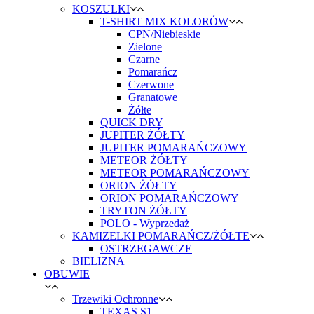
KOSZULKI
T-SHIRT MIX KOLORÓW
CPN/Niebieskie
Zielone
Czarne
Pomarańcz
Czerwone
Granatowe
Żółte
QUICK DRY
JUPITER ŻÓŁTY
JUPITER POMARAŃCZOWY
METEOR ŻÓŁTY
METEOR POMARAŃCZOWY
ORION ŻÓŁTY
ORION POMARAŃCZOWY
TRYTON ŻÓŁTY
POLO - Wyprzedaż
KAMIZELKI POMARAŃCZ/ŻÓŁTE
OSTRZEGAWCZE
BIELIZNA
OBUWIE
Trzewiki Ochronne
TEXAS S1