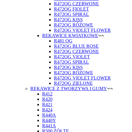
R472OG CZERWONE
R472OG FIOLET
R472OG SPIRAL
R472OG KISS
R472OG RÓŻOWE
R472OG VIOLET FLOWER
REKAWICE KWIATKOWE
R481 OG
R472OG BLUE ROSE
R472OG CZERWONE
R472OG VIOLET
R472OG SPIRAL
R472OG KISS
R472OG RÓŻOWE
R472OG VIOLET FLOWER
R472OG ZIELONE
RĘKAWICE Z TWORZYWA I GUMY
R412
R420
R421
R424
R440A
R440Y
R441A
R500 ŻÓŁTE