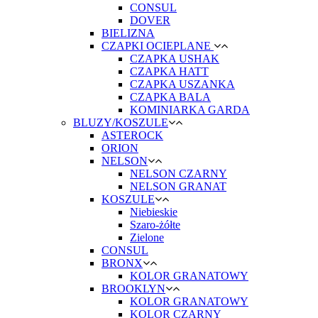
CONSUL
DOVER
BIELIZNA
CZAPKI OCIEPLANE
CZAPKA USHAK
CZAPKA HATT
CZAPKA USZANKA
CZAPKA BALA
KOMINIARKA GARDA
BLUZY/KOSZULE
ASTEROCK
ORION
NELSON
NELSON CZARNY
NELSON GRANAT
KOSZULE
Niebieskie
Szaro-żółte
Zielone
CONSUL
BRONX
KOLOR GRANATOWY
BROOKLYN
KOLOR GRANATOWY
KOLOR CZARNY