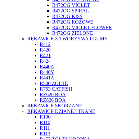
R472OG VIOLET
R472OG SPIRAL
R472OG KISS
R472OG RÓŻOWE
R472OG VIOLET FLOWER
R472OG ZIELONE
RĘKAWICE Z TWORZYWA I GUMY
R412
R420
R421
R424
R440A
R440Y
R441A
R500 ŻÓŁTE
R753 CATFISH
RZ620 BOA
RZ626 BOA
RĘKAWICE SKÓRZANE
RĘKAWICE DZIANE I TKANE
R100
R110
R111
R113