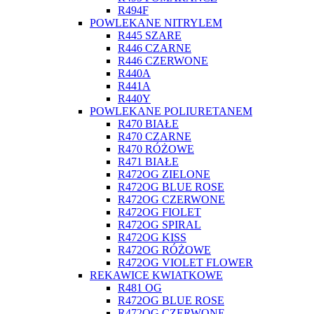
R494F
POWLEKANE NITRYLEM
R445 SZARE
R446 CZARNE
R446 CZERWONE
R440A
R441A
R440Y
POWLEKANE POLIURETANEM
R470 BIAŁE
R470 CZARNE
R470 RÓŻOWE
R471 BIAŁE
R472OG ZIELONE
R472OG BLUE ROSE
R472OG CZERWONE
R472OG FIOLET
R472OG SPIRAL
R472OG KISS
R472OG RÓŻOWE
R472OG VIOLET FLOWER
REKAWICE KWIATKOWE
R481 OG
R472OG BLUE ROSE
R472OG CZERWONE