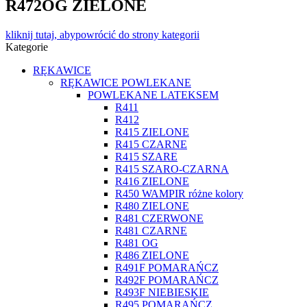
R472OG ZIELONE
kliknij tutaj, aby
powrócić do strony kategorii
Kategorie
RĘKAWICE
RĘKAWICE POWLEKANE
POWLEKANE LATEKSEM
R411
R412
R415 ZIELONE
R415 CZARNE
R415 SZARE
R415 SZARO-CZARNA
R416 ZIELONE
R450 WAMPIR różne kolory
R480 ZIELONE
R481 CZERWONE
R481 CZARNE
R481 OG
R486 ZIELONE
R491F POMARAŃCZ
R492F POMARAŃCZ
R493F NIEBIESKIE
R495 POMARAŃCZ