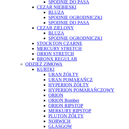
SPODNIE DO PASA
CEZAR NIEBIESKI
BLUZA
SPODNIE OGRODNICZKI
SPODNIE DO PASA
CEZAR ZIELONY
BLUZA
SPODNIE OGRODNICZKI
STOCKTON CZARNE
MERCURY STRETCH
ORION STRETCH
BRONX REGULAR
ODZIEŻ ZIMOWA
KURTKI
URAN ŻÓŁTY
URAN POMARAŃCZ
HYPERION ŻÓŁTY
HYPERION POMARAŃCZOWY
ORION
ORION Bomber
ORION RIPSTOP
MERKURY RIPSTOP
PLUTON ŻÓŁTY
NORWICH
GLASGOW