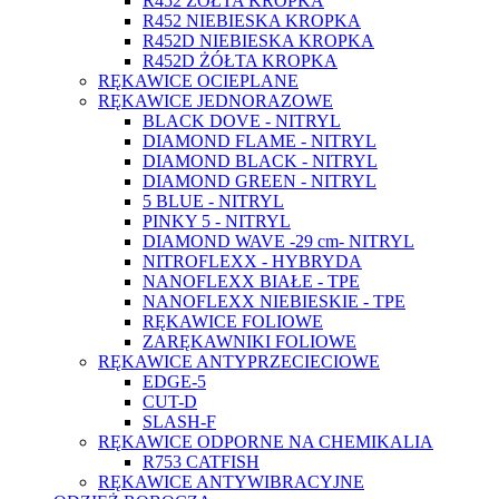
R452 ŻÓŁTA KROPKA
R452 NIEBIESKA KROPKA
R452D NIEBIESKA KROPKA
R452D ŻÓŁTA KROPKA
RĘKAWICE OCIEPLANE
RĘKAWICE JEDNORAZOWE
BLACK DOVE - NITRYL
DIAMOND FLAME - NITRYL
DIAMOND BLACK - NITRYL
DIAMOND GREEN - NITRYL
5 BLUE - NITRYL
PINKY 5 - NITRYL
DIAMOND WAVE -29 cm- NITRYL
NITROFLEXX - HYBRYDA
NANOFLEXX BIAŁE - TPE
NANOFLEXX NIEBIESKIE - TPE
RĘKAWICE FOLIOWE
ZARĘKAWNIKI FOLIOWE
RĘKAWICE ANTYPRZECIECIOWE
EDGE-5
CUT-D
SLASH-F
RĘKAWICE ODPORNE NA CHEMIKALIA
R753 CATFISH
RĘKAWICE ANTYWIBRACYJNE