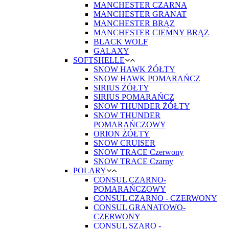
MANCHESTER CZARNA
MANCHESTER GRANAT
MANCHESTER BRĄZ
MANCHESTER CIEMNY BRĄZ
BLACK WOLF
GALAXY
SOFTSHELLE
SNOW HAWK ŻÓŁTY
SNOW HAWK POMARAŃCZ
SIRIUS ŻÓŁTY
SIRIUS POMARAŃCZ
SNOW THUNDER ŻÓŁTY
SNOW THUNDER
POMARAŃCZOWY
ORION ŻÓŁTY
SNOW CRUISER
SNOW TRACE Czerwony
SNOW TRACE Czarny
POLARY
CONSUL CZARNO-
POMARAŃCZOWY
CONSUL CZARNO - CZERWONY
CONSUL GRANATOWO-
CZERWONY
CONSUL SZARO -