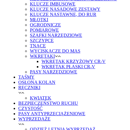
KLUCZE IMBUSOWE
KLUCZE NASADOWE ZESTAWY
KLUCZE NASTAWNE, DO RUR
MŁOTKI
OGRODNICZE
POMIAROWE
SZAFKI NARZĘDZIOWE
SZCZYPCE
TNĄCE
WYCISKACZE DO MAS
WKRĘTAKI
WKRĘTAK KRZYŻOWY CR-V
WKRĘTAK PŁASKI CR-V
PASY NARZĘDZIOWE
TAŚMY
OSŁONA KOLAN
RĘCZNIKI
KWIATEK
BEZPIECZEŃSTWO RUCHU
CZYSTOŚĆ
PASY ANTYPRZECIĄŻENIOWE
WYPRZEDAŻE
ODZIEŻ LETNIA WYPRZEDAŻ