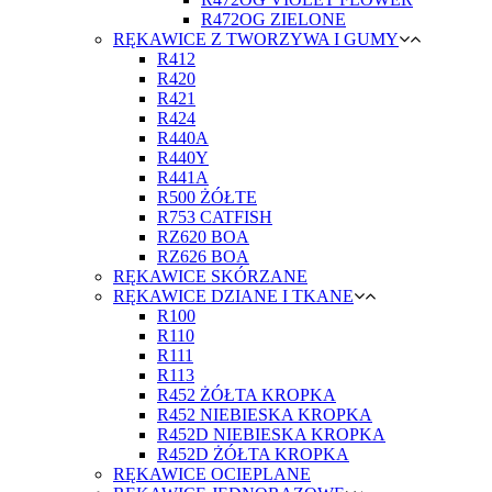
R472OG ZIELONE
RĘKAWICE Z TWORZYWA I GUMY
R412
R420
R421
R424
R440A
R440Y
R441A
R500 ŻÓŁTE
R753 CATFISH
RZ620 BOA
RZ626 BOA
RĘKAWICE SKÓRZANE
RĘKAWICE DZIANE I TKANE
R100
R110
R111
R113
R452 ŻÓŁTA KROPKA
R452 NIEBIESKA KROPKA
R452D NIEBIESKA KROPKA
R452D ŻÓŁTA KROPKA
RĘKAWICE OCIEPLANE