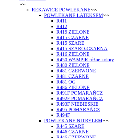
RĘKAWICE POWLEKANE
POWLEKANE LATEKSEM
R411
R412
R415 ZIELONE
R415 CZARNE
R415 SZARE
R415 SZARO-CZARNA
R416 ZIELONE
R450 WAMPIR różne kolory
R480 ZIELONE
R481 CZERWONE
R481 CZARNE
R481 OG
R486 ZIELONE
R491F POMARAŃCZ
R492F POMARAŃCZ
R493F NIEBIESKIE
R495 POMARAŃCZ
R494F
POWLEKANE NITRYLEM
R445 SZARE
R446 CZARNE
R446 CZERWONE