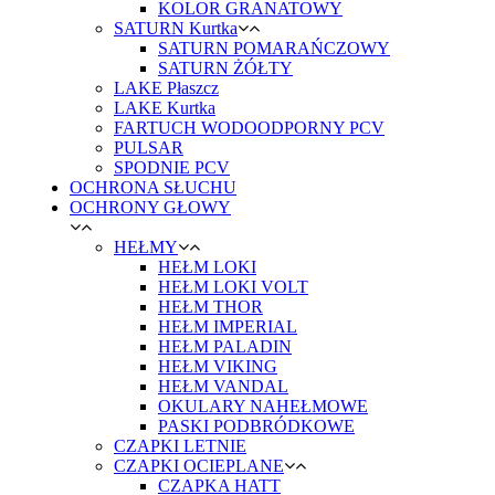
KOLOR GRANATOWY
SATURN Kurtka
SATURN POMARAŃCZOWY
SATURN ŻÓŁTY
LAKE Płaszcz
LAKE Kurtka
FARTUCH WODOODPORNY PCV
PULSAR
SPODNIE PCV
OCHRONA SŁUCHU
OCHRONY GŁOWY
HEŁMY
HEŁM LOKI
HEŁM LOKI VOLT
HEŁM THOR
HEŁM IMPERIAL
HEŁM PALADIN
HEŁM VIKING
HEŁM VANDAL
OKULARY NAHEŁMOWE
PASKI PODBRÓDKOWE
CZAPKI LETNIE
CZAPKI OCIEPLANE
CZAPKA HATT