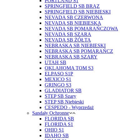
PORTLAND S1
SPRINGFIELD SB BRĄZ
SPRINGFIELD SB NIEBIESKI
NEVADA SB CZERWONA
NEVADA SB NIEBIESKA
NEVADA SB POMARAŃCZOWA
NEVADA SB SZARA
NEVADA SB ŻÓŁTA
NEBRASKA SB NIEBIESKI
NEBRASKA SB POMARAŃCZ
NEBRASKA SB SZARY
UTAH SB
OKLAHOMA TOM S3
ELPASO S1P
MEXICO S1
GRINGO S3
GLADIATOR SB
STEP SB Szary
STEP SB Niebieski
CESPEDO - Wyprzedaż
Sandały Ochronne
FLORIDA SB
FLORIDA S1
OHIO S1
IDAHO SB