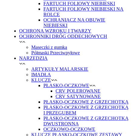
FARTUCH FOLIOWY NIEBIESKI
FARTUCH FOLIOWY NIEBIESKI NA
ROLCE
OCHRANIACZ NA OBUWIE
NIEBIESKI
OCHRONA WZROKU I TWARZY
OCHRONNIKI DRÓG ODDECHOWYCH
Maseczki z gumką
Półmaski Przeciwpyłowe
NARZĘDZIA
ARTYKUŁY MALARSKIE
IMADŁA
KLUCZE
PŁASKO-OCZKOWE
CRV POLEROWANE
CRV SATYNOWANE
PŁASKO-OCZKOWE Z GRZECHOTKĄ
PŁASKO-OCZKOWE Z GRZECHOTKĄ
I PRZEGUBEM
PŁASKO-OCZKOWE Z GRZECHOTKĄ
DWUSTRONNĄ
OCZKOWO-OCZKOWE
KLUCZE PŁASKO-OCZKOWE ZESTAWY