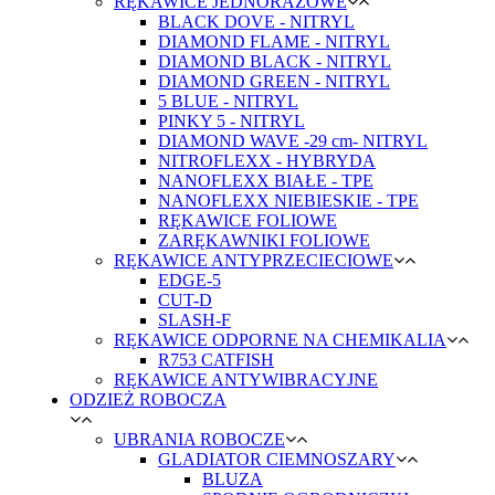
RĘKAWICE JEDNORAZOWE
BLACK DOVE - NITRYL
DIAMOND FLAME - NITRYL
DIAMOND BLACK - NITRYL
DIAMOND GREEN - NITRYL
5 BLUE - NITRYL
PINKY 5 - NITRYL
DIAMOND WAVE -29 cm- NITRYL
NITROFLEXX - HYBRYDA
NANOFLEXX BIAŁE - TPE
NANOFLEXX NIEBIESKIE - TPE
RĘKAWICE FOLIOWE
ZARĘKAWNIKI FOLIOWE
RĘKAWICE ANTYPRZECIECIOWE
EDGE-5
CUT-D
SLASH-F
RĘKAWICE ODPORNE NA CHEMIKALIA
R753 CATFISH
RĘKAWICE ANTYWIBRACYJNE
ODZIEŻ ROBOCZA
UBRANIA ROBOCZE
GLADIATOR CIEMNOSZARY
BLUZA