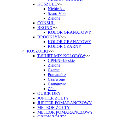
KOSZULE
Niebieskie
Szaro-żółte
Zielone
CONSUL
BRONX
KOLOR GRANATOWY
BROOKLYN
KOLOR GRANATOWY
KOLOR CZARNY
KOSZULKI
T-SHIRT MIX KOLORÓW
CPN/Niebieskie
Zielone
Czarne
Pomarańcz
Czerwone
Granatowe
Żółte
QUICK DRY
JUPITER ŻÓŁTY
JUPITER POMARAŃCZOWY
METEOR ŻÓŁTY
METEOR POMARAŃCZOWY
ORION ŻÓŁTY