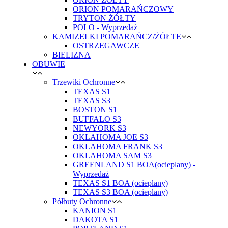
ORION POMARAŃCZOWY
TRYTON ŻÓŁTY
POLO - Wyprzedaż
KAMIZELKI POMARAŃCZ/ŻÓŁTE
OSTRZEGAWCZE
BIELIZNA
OBUWIE
Trzewiki Ochronne
TEXAS S1
TEXAS S3
BOSTON S1
BUFFALO S3
NEWYORK S3
OKLAHOMA JOE S3
OKLAHOMA FRANK S3
OKLAHOMA SAM S3
GREENLAND S1 BOA(ocieplany) -
Wyprzedaż
TEXAS S1 BOA (ocieplany)
TEXAS S3 BOA (ocieplany)
Półbuty Ochronne
KANION S1
DAKOTA S1