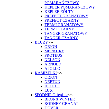
POMARAŃCZOWY
KEPLER POMARAŃCZOWY
KEPLER ŻÓŁTY
PREFECT GRANATOWY
PREFECT CZARNY
TERMI GRANATOWY
TERMI CZARNY
TANGER GRANATOWY
TANGER CZARNY
BLUZY
ORION
MERKURY
PROTEUS
NELSON
ARNOLD
APOLLO
KAMIZELKI
ORION
NEPTUN
HOODIE
LUX
SPODNIE Ocieplane
BRONX WINTER
RODNEY GRANAT
DOVER