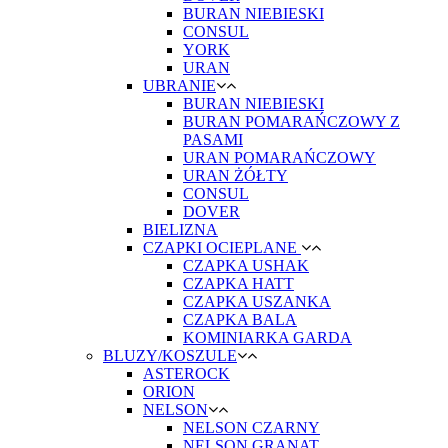
BURAN NIEBIESKI
CONSUL
YORK
URAN
UBRANIE
BURAN NIEBIESKI
BURAN POMARAŃCZOWY Z
PASAMI
URAN POMARAŃCZOWY
URAN ŻÓŁTY
CONSUL
DOVER
BIELIZNA
CZAPKI OCIEPLANE
CZAPKA USHAK
CZAPKA HATT
CZAPKA USZANKA
CZAPKA BALA
KOMINIARKA GARDA
BLUZY/KOSZULE
ASTEROCK
ORION
NELSON
NELSON CZARNY
NELSON GRANAT